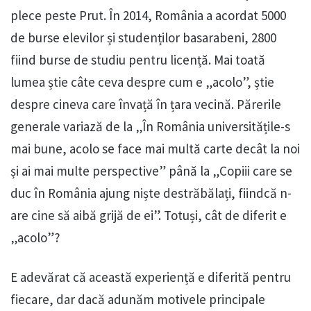
plece peste Prut. În 2014, România a acordat 5000
de burse elevilor și studenților basarabeni, 2800
fiind burse de studiu pentru licență. Mai toată
lumea știe câte ceva despre cum e „acolo”, știe
despre cineva care învață în țara vecină. Părerile
generale variază de la „În România universitățile-s
mai bune, acolo se face mai multă carte decât la noi
și ai mai multe perspective” până la „Copiii care se
duc în România ajung niște destrăbălați, fiindcă n-
are cine să aibă grijă de ei”. Totuși, cât de diferit e
„acolo”?
E adevărat că această experiență e diferită pentru
fiecare, dar dacă adunăm motivele principale