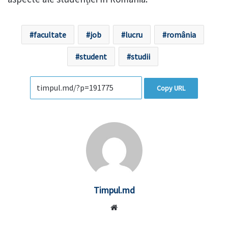
facultate
job
lucru
românia
student
studii
Copy URL
Timpul.md
Website