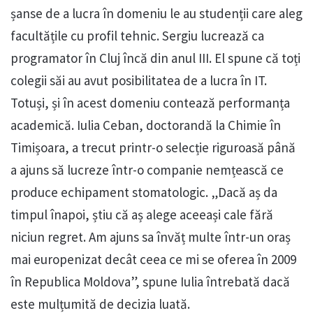
șanse de a lucra în domeniu le au studenții care aleg
facultățile cu profil tehnic. Sergiu lucrează ca
programator în Cluj încă din anul III. El spune că toți
colegii săi au avut posibilitatea de a lucra în IT.
Totuși, și în acest domeniu contează performanța
academică. Iulia Ceban, doctorandă la Chimie în
Timișoara, a trecut printr-o selecție riguroasă până
a ajuns să lucreze într-o companie nemțească ce
produce echipament stomatologic. „Dacă aș da
timpul înapoi, știu că aș alege aceeași cale fără
niciun regret. Am ajuns sa învăț multe într-un oraș
mai europenizat decât ceea ce mi se oferea în 2009
în Republica Moldova”, spune Iulia întrebată dacă
este mulțumită de decizia luată.