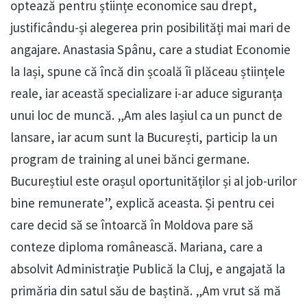
optează pentru științe economice sau drept,
justificându-și alegerea prin posibilități mai mari de
angajare. Anastasia Spânu, care a studiat Economie
la Iași, spune că încă din școală îi plăceau științele
reale, iar această specializare i-ar aduce siguranța
unui loc de muncă. „Am ales Iașiul ca un punct de
lansare, iar acum sunt la București, particip la un
program de training al unei bănci germane.
Bucureștiul este orașul oportunităților și al job-urilor
bine remunerate”, explică aceasta. Și pentru cei
care decid să se întoarcă în Moldova pare să
conteze diploma românească. Mariana, care a
absolvit Administrație Publică la Cluj, e angajată la
primăria din satul său de baștină. „Am vrut să mă