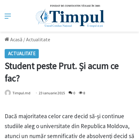
Meniu
Acasă
/
Actualitate
ACTUALITATE
Student peste Prut. Și acum ce
fac?
Timpul.md
23 ianuarie 2015
0
8
Dacă majoritatea celor care decid să-și continue
studiile aleg o universitate din Republica Moldova,
atunci un număr semnificativ de absolvenți decid să