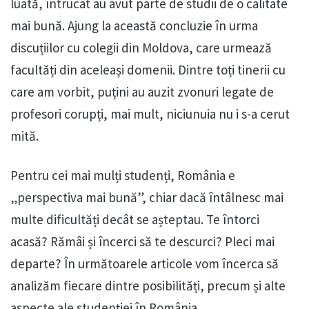
luată, întrucât au avut parte de studii de o calitate
mai bună. Ajung la această concluzie în urma
discuțiilor cu colegii din Moldova, care urmează
facultăți din aceleași domenii. Dintre toți tinerii cu
care am vorbit, puțini au auzit zvonuri legate de
profesori corupți, mai mult, niciunuia nu i s-a cerut
mită.
Pentru cei mai mulți studenți, România e
„perspectiva mai bună”, chiar dacă întâlnesc mai
multe dificultăți decât se așteptau. Te întorci
acasă? Rămâi și încerci să te descurci? Pleci mai
departe? În următoarele articole vom încerca să
analizăm fiecare dintre posibilități, precum și alte
aspecte ale studenției în România.