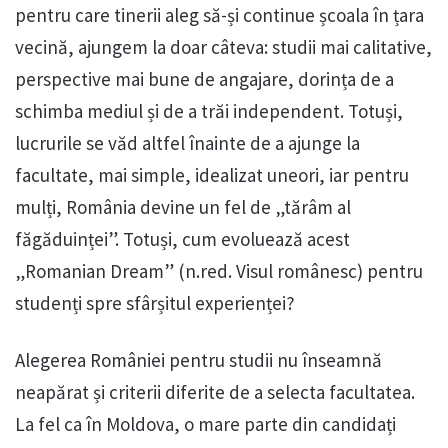
pentru care tinerii aleg să-și continue școala în țara
vecină, ajungem la doar câteva: studii mai calitative,
perspective mai bune de angajare, dorința de a
schimba mediul și de a trăi independent. Totuși,
lucrurile se văd altfel înainte de a ajunge la
facultate, mai simple, idealizat uneori, iar pentru
mulți, România devine un fel de „tărâm al
făgăduinței”. Totuși, cum evoluează acest
„Romanian Dream” (n.red. Visul românesc) pentru
studenți spre sfârșitul experienței?
Alegerea României pentru studii nu înseamnă
neapărat și criterii diferite de a selecta facultatea.
La fel ca în Moldova, o mare parte din candidați