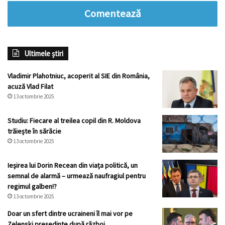
Comentează
Ultimele știri
Vladimir Plahotniuc, acoperit al SIE din România,
acuză Vlad Filat
13 octombrie 2025
Studiu: Fiecare al treilea copil din R. Moldova
trăiește în sărăcie
13 octombrie 2025
Ieșirea lui Dorin Recean din viața politică, un
semnal de alarmă – urmează naufragiul pentru
regimul galben!?
13 octombrie 2025
Doar un sfert dintre ucraineni îl mai vor pe
Zelenski președinte după război