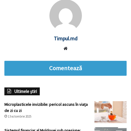
Timpul.md
Website
Comentează
Ultimele știri
Microplasticele invizibile: pericol ascuns în viața
de zi cu zi
13 octombrie 2025
Sistemul financiar al Moldovei sub presiune: