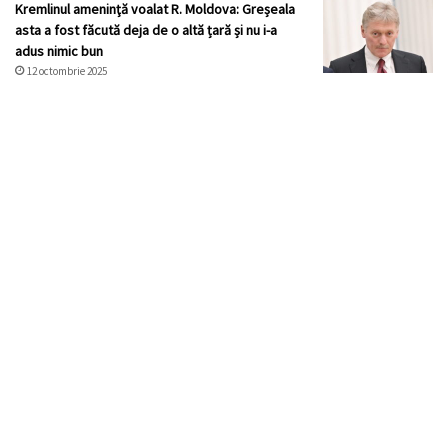
Kremlinul ameninţă voalat R. Moldova: Greșeala
asta a fost făcută deja de o altă țară și nu i-a
adus nimic bun
12 octombrie 2025