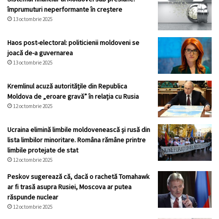
împrumuturi neperformante în creștere
13 octombrie 2025
Haos post-electoral: politicienii moldoveni se
joacă de-a guvernarea
13 octombrie 2025
Kremlinul acuză autoritățile din Republica
Moldova de „eroare gravă” în relația cu Rusia
12 octombrie 2025
Ucraina elimină limbile moldovenească și rusă din
lista limbilor minoritare. Româna rămâne printre
limbile protejate de stat
12 octombrie 2025
Peskov sugerează că, dacă o rachetă Tomahawk
ar fi trasă asupra Rusiei, Moscova ar putea
răspunde nuclear
12 octombrie 2025