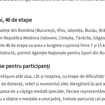
ni, 46 de etape
județe din România (București, Ilfov, Ialomița, Buzău, Brăi
din Republica Moldova (Ialoveni, Cimișlia, Tărăclia, Găgău
ele 46 de etape va avea o lungime cuprinsă între 7 și 15 
istinctă, potrivit Agenției Naționale pentru Sport din R
se pentru participanți
fășura atât ziua, cât și noaptea, cu etape de dificultăți 
e de distanță, relief și momentul zilei. Alergătorii își pot 
 șansa de a câștiga medalii speciale, fiecare reprezentâ
u a obține o medalie a unui județ, trebuie parcursă cel p