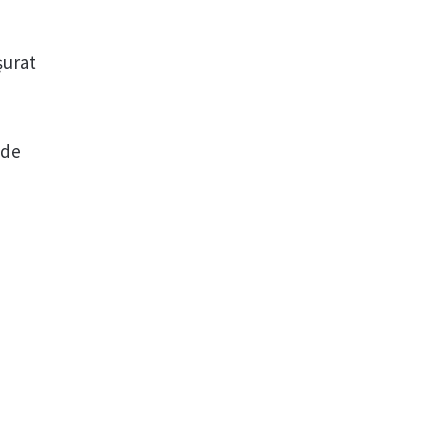
șurat
 de