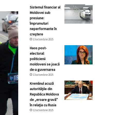
Sistemul financiar al
Moldovei sub
presiune:
împrumuturi
neperformante în
creștere
13 octombrie 2025
Haos post-
electoral:
politicienii
moldoveni se joacă
de-a guvernarea
13 octombrie 2025
Kremlinul acuză
autoritățile din
Republica Moldova
de „eroare gravă”
în relația cu Rusia
12 octombrie 2025