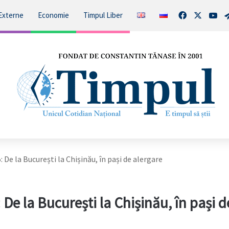
Facebook
X
You
Externe
Economie
Timpul Liber
De la București la Chișinău, în pași de alergare
e la București la Chișinău, în pași d