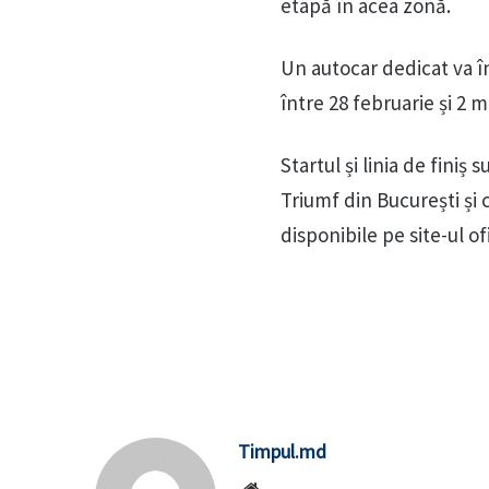
etapă în acea zonă.
Un autocar dedicat va în
între 28 februarie și 2 m
Startul și linia de finiș
Triumf din București și c
disponibile pe site-ul ofi
Timpul.md
Website