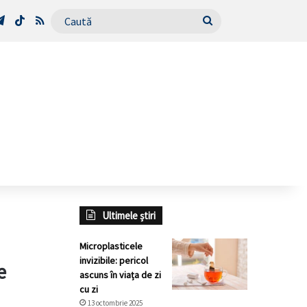
Tube
Telegram
TikTok
RSS
Caută
Ultimele știri
Microplasticele
invizibile: pericol
e
ascuns în viața de zi
cu zi
13 octombrie 2025