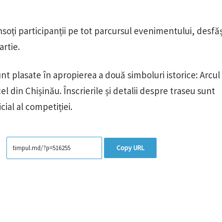
soți participanții pe tot parcursul evenimentului, desfă
artie.
 sunt plasate în apropierea a două simboluri istorice: Arcul
el din Chișinău. Înscrierile și detalii despre traseu sunt
cial al competiției.
Copy URL