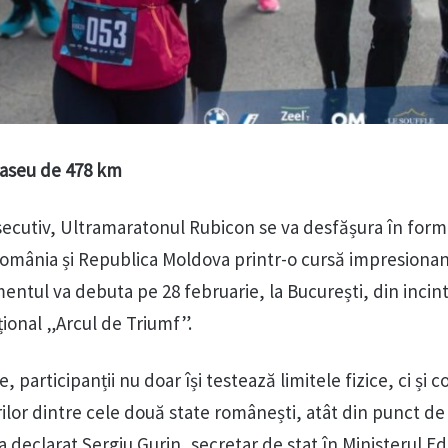
traseu de 478 km
secutiv, Ultramaratonul Rubicon se va desfășura în form
România și Republica Moldova printr-o cursă impresiona
entul va debuta pe 28 februarie, la București, din incin
ional „Arcul de Triumf”.
 participanții nu doar își testează limitele fizice, ci și c
urilor dintre cele două state românești, atât din punct d
, a declarat Sergiu Gurin, secretar de stat în Ministerul Ed