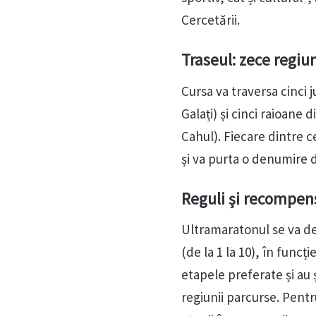
Cercetării.
Traseul: zece regiu
Cursa va traversa cinci 
Galați) și cinci raioane 
Cahul). Fiecare dintre c
și va purta o denumire d
Reguli și recompen
Ultramaratonul se va des
(de la 1 la 10), în funcți
etapele preferate și au
regiunii parcurse. Pentr