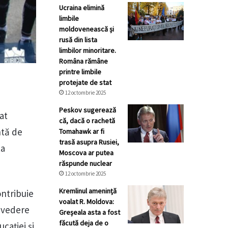
Ucraina elimină
limbile
moldovenească și
rusă din lista
limbilor minoritare.
Româna rămâne
printre limbile
protejate de stat
12 octombrie 2025
Peskov sugerează
at
că, dacă o rachetă
ntă de
Tomahawk ar fi
trasă asupra Rusiei,
ta
Moscova ar putea
răspunde nuclear
12 octombrie 2025
Kremlinul ameninţă
ontribuie
voalat R. Moldova:
e vedere
Greșeala asta a fost
făcută deja de o
ucației și