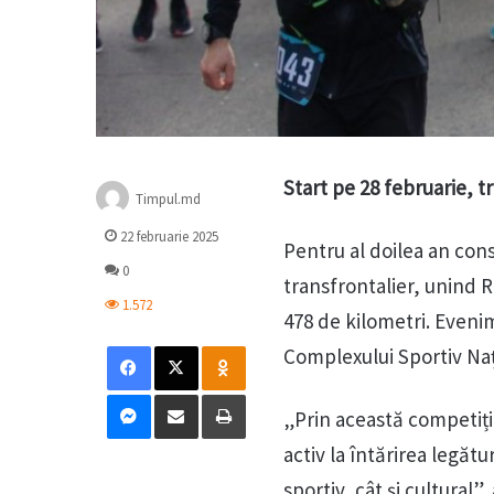
Start pe 28 februarie, 
Timpul.md
22 februarie 2025
Pentru al doilea an con
0
transfrontalier, unind 
1.572
478 de kilometri. Evenim
Facebook
X
Odnoklassniki
Complexului Sportiv Naț
Messenger
Distribuie prin mail
Tipărește
„Prin această competiție,
activ la întărirea legăt
sportiv, cât și cultural”