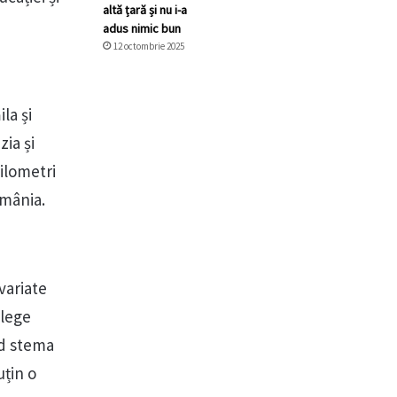
altă țară și nu i-a
adus nimic bun
12 octombrie 2025
la și
zia și
kilometri
omânia.
variate
alege
nd stema
uțin o