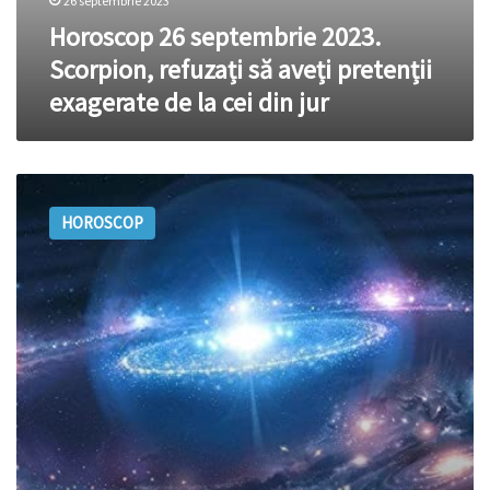
26 septembrie 2023
Horoscop 26 septembrie 2023.
Scorpion, refuzați să aveți pretenții
exagerate de la cei din jur
Horoscopul
zilei
HOROSCOP
26
SEPTEMBRIE.
Gemenii
pleacă
într-
o
călătorie
așteptată