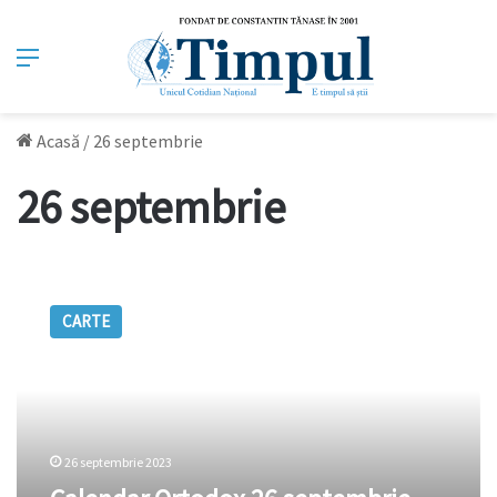
Meniu
Acasă
/
26 septembrie
26 septembrie
Calendar
Ortodox
CARTE
26
septembrie
2023.
Sărbătoare
importantă
pentru
26 septembrie 2023
creștini
ortodocși