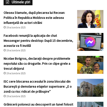
Ultimele știri
Olesea Stamate, după plecarea lui Recean:
Politica în Republica Moldova este adesea
influențată de actori străini
19 octombrie 2025
Facebook renunță la aplicația de chat
Messenger pentru desktop: După 15 decembrie,
aceasta va fi inutilă
19 octombrie 2025
Nicolae Botgros, declarații despre problemele
nepotului său cu drogurile. Prin ce clipe grele a
trecut dirijorul
19 octombrie 2025
ISC cere blocarea accesului în zona blocului din
București și demolarea etajelor superioare: „E o
zonă cu risc ridicat de prăbușire”
19 octombrie 2025
Grănicerii polonezi au descoperit un tunel folosit