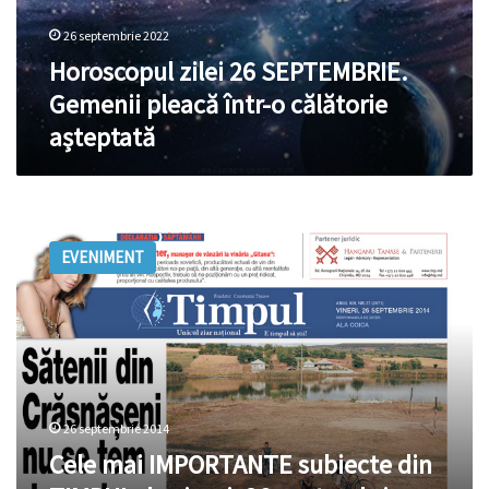
26 septembrie 2022
Horoscopul zilei 26 SEPTEMBRIE.
Gemenii pleacă într-o călătorie
așteptată
Cele
mai
EVENIMENT
IMPORTANTE
subiecte
din
TIMPUL
de
vineri,
26
septembrie
26 septembrie 2014
Cele mai IMPORTANTE subiecte din