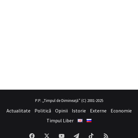
obil porno
hayalini kurduğu seksi kadının üvey annesi gibi
sex hika
P.P. „Timpul de Dimineață” (C) 2001-2025
Actualitate
Politică
Opinii
Istorie
Externe
Economie
Timpul Liber
Facebook
X
YouTube
Telegram
TikTok
RSS