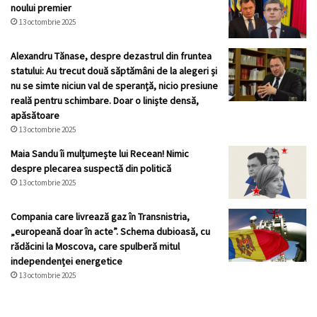
noului premier
13 octombrie 2025
Alexandru Tănase, despre dezastrul din fruntea
statului: Au trecut două săptămâni de la alegeri și
nu se simte niciun val de speranță, nicio presiune
reală pentru schimbare. Doar o liniște densă,
apăsătoare
13 octombrie 2025
Maia Sandu îi mulțumește lui Recean! Nimic
despre plecarea suspectă din politică
13 octombrie 2025
Compania care livrează gaz în Transnistria,
„europeană doar în acte”. Schema dubioasă, cu
rădăcini la Moscova, care spulberă mitul
independenței energetice
13 octombrie 2025