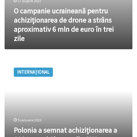
17 august 2023
în
O campanie ucraineană pentru
trei
zile
achiziționarea de drone a strâns
aproximativ 6 mln de euro în trei
zile
Polonia
a
INTERNAȚIONAL
semnat
achiziționarea
a
116
tancuri
Abrams
din
SUA
5 ianuarie 2023
Polonia a semnat achiziționarea a