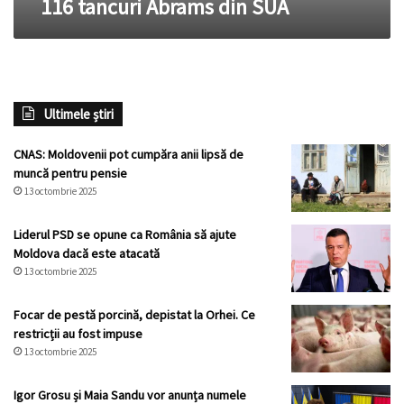
116 tancuri Abrams din SUA
Ultimele știri
CNAS: Moldovenii pot cumpăra anii lipsă de
muncă pentru pensie
13 octombrie 2025
Liderul PSD se opune ca România să ajute
Moldova dacă este atacată
13 octombrie 2025
Focar de pestă porcină, depistat la Orhei. Ce
restricții au fost impuse
13 octombrie 2025
Igor Grosu și Maia Sandu vor anunța numele