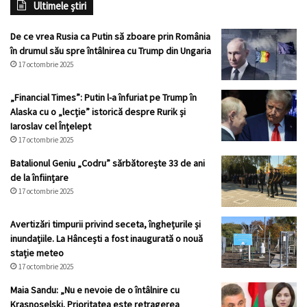
Ultimele știri
De ce vrea Rusia ca Putin să zboare prin România
în drumul său spre întâlnirea cu Trump din Ungaria
17 octombrie 2025
„Financial Times”: Putin l-a înfuriat pe Trump în
Alaska cu o „lecție” istorică despre Rurik și
Iaroslav cel Înțelept
17 octombrie 2025
Batalionul Geniu „Codru” sărbătorește 33 de ani
de la înființare
17 octombrie 2025
Avertizări timpurii privind seceta, înghețurile și
inundațiile. La Hâncești a fost inaugurată o nouă
stație meteo
17 octombrie 2025
Maia Sandu: „Nu e nevoie de o întâlnire cu
Krasnoselski. Prioritatea este retragerea