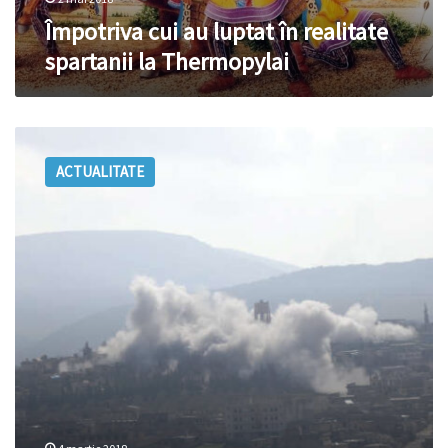
Împotriva cui au luptat în realitate
spartanii la Thermopylai
Siria:
Aviaţia
ACTUALITATE
turcă
a
ucis
peste
30
de
combatanţi
pro-
guvernamentali
la
Afrin