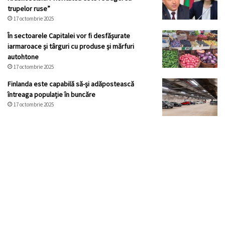
trupelor ruse”
17 octombrie 2025
În sectoarele Capitalei vor fi desfășurate
iarmaroace și târguri cu produse și mărfuri
autohtone
17 octombrie 2025
Finlanda este capabilă să-și adăpostească
întreaga populație în buncăre
17 octombrie 2025