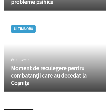
probleme psihice
Moment
de
ULTIMA ORĂ
reculegere
pentru
combatanţii
care
au
decedat
19 mai 2010
la
Coşniţa
Moment de reculegere pentru
combatanţii care au decedat la
Coşniţa