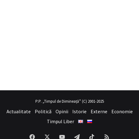
mobil porno
hayalini kurduğu seksi kadının üvey annesi gibi
sex hi
P.P. „Timpul de Dimineață” (C) 2001-2025
Actualitate
Politică
Opinii
Istorie
Externe
Economie
Timpul Liber
Facebook
X
YouTube
Telegram
TikTok
RSS