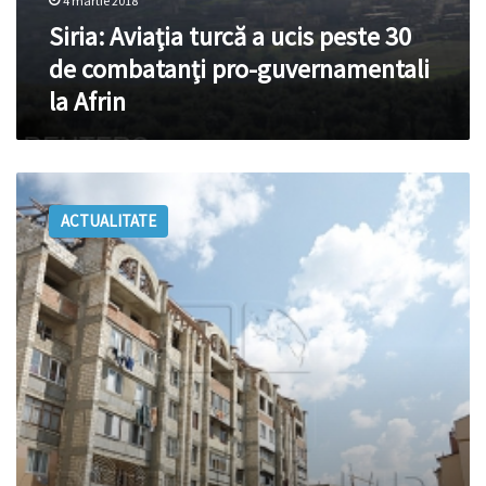
4 martie 2018
Siria: Aviaţia turcă a ucis peste 30
de combatanţi pro-guvernamentali
la Afrin
Combatanții
vor
ACTUALITATE
avea
posibilitate
să
privatizeze
GRATUIT
locuinţele
de
stat