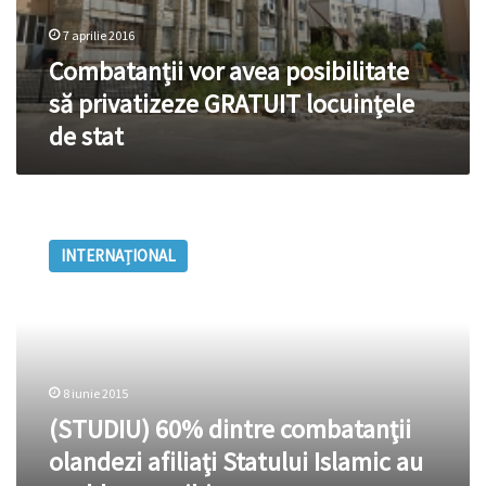
7 aprilie 2016
Combatanții vor avea posibilitate
să privatizeze GRATUIT locuinţele
de stat
(STUDIU)
60%
INTERNAȚIONAL
dintre
combatanţii
olandezi
afiliaţi
Statului
Islamic
8 iunie 2015
au
probleme
(STUDIU) 60% dintre combatanţii
psihice
olandezi afiliaţi Statului Islamic au