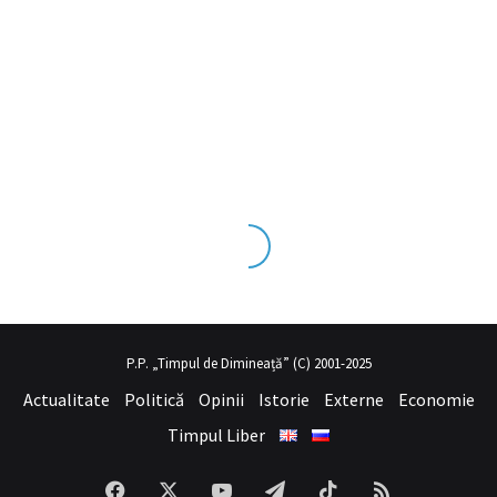
ks tecrübesinin ve üst
sex izle
seviye olduğu dışarıdan bakıldığınd
P.P. „Timpul de Dimineață” (C) 2001-2025
Actualitate
Politică
Opinii
Istorie
Externe
Economie
Timpul Liber
Facebook
X
YouTube
Telegram
TikTok
RSS