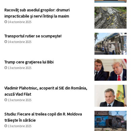
Racovăț sub asediul gropilor: drumuri
impracticabile și nervi întinși la maxim
14 octombrie 2025
Transportul rutier se scumpește!
14 octombrie 2025
Trump cere grațierea lui Bibi
13 octombrie 2025
Vladimir Plahotniuc, acoperit al SIE din România,
acuză Vlad Filat
13 octombrie 2025
Studiu: Fiecare al treilea copil din R. Moldova
trăiește în sărăcie
13 octombrie 2025