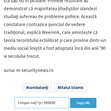
stă sau nu în picioare. Primele rezultate au
demonstrat că majoritatea jihadiştilor olandezi
studiaţi sufereau de probleme psihice. Această
constatare contrazice punctul de vedere
tradiţional, explică Weenink, care aminteşte că
teoria teroristului echilibrat şi care provine dintr-un
mediu social liniştit a fost adoptată încă din anii ’90
ai secolului trecut.
sursa: m-securitynews.ro
combatanți
Statul Islamic
Copy URL