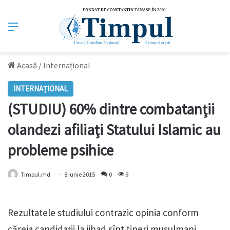
Meniu
Acasă
/
Internațional
INTERNAȚIONAL
(STUDIU) 60% dintre combatanţii
olandezi afiliaţi Statului Islamic au
probleme psihice
Timpul.md
8 iunie 2015
0
9
Rezultatele studiului contrazic opinia conform
căreia candidaţii la jihad sînt tineri musulmani