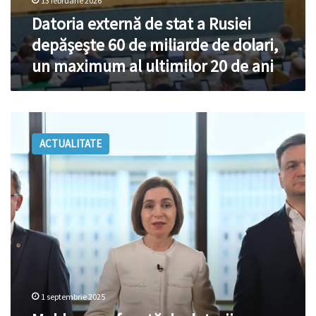
ultimilor
13 februarie 2026
20
Datoria externă de stat a Rusiei
de
depăşeşte 60 de miliarde de dolari,
ani
un maximum al ultimilor 20 de ani
Moldova,
sufocată
ACTUALITATE
de
datorii:
guvernarea
PAS
a
dublat
povara
publică
–
de
la
1 septembrie 2025
circa