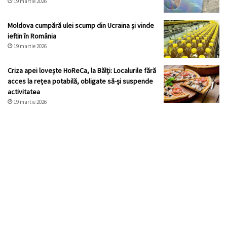
19 martie 2026
Moldova cumpără ulei scump din Ucraina și vinde
ieftin în România
19 martie 2026
Criza apei lovește HoReCa, la Bălți: Localurile fără
acces la rețea potabilă, obligate să-și suspende
activitatea
19 martie 2026