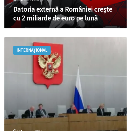
pe
Datoria externă a României crește
lună
cu 2 miliarde de euro pe lună
Datoria
externă
INTERNAȚIONAL
de
stat
a
Rusiei
depăşeşte
60
de
miliarde
de
dolari,
un
maximum
al