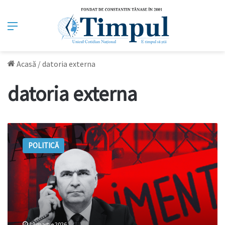
Meniu
Acasă
/
datoria externa
datoria externa
Datoria
externă
POLITICĂ
a
României
crește
cu
2
miliarde
de
euro
19 martie 2026