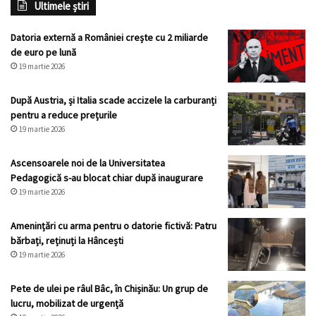
Ultimele știri
Datoria externă a României crește cu 2 miliarde
de euro pe lună
19 martie 2026
După Austria, și Italia scade accizele la carburanți
pentru a reduce prețurile
19 martie 2026
Ascensoarele noi de la Universitatea
Pedagogică s-au blocat chiar după inaugurare
19 martie 2026
Amenințări cu arma pentru o datorie fictivă: Patru
bărbați, reținuți la Hâncești
19 martie 2026
Pete de ulei pe râul Bâc, în Chișinău: Un grup de
lucru, mobilizat de urgență