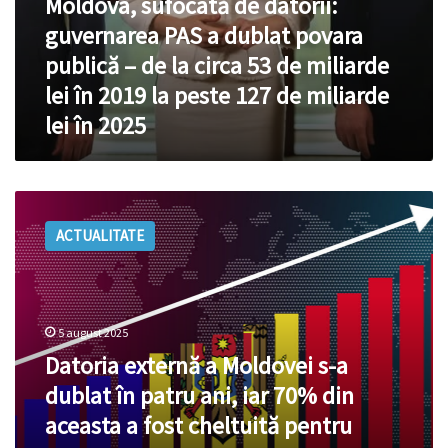
Moldova, sufocată de datorii:
53
guvernarea PAS a dublat povara
de
miliarde
publică – de la circa 53 de miliarde
lei
lei în 2019 la peste 127 de miliarde
în
2019
lei în 2025
la
peste
127
Datoria
de
externă
miliarde
ACTUALITATE
a
lei
Moldovei
în
s-
2025
a
dublat
5 august 2025
în
Datoria externă a Moldovei s-a
patru
ani,
dublat în patru ani, iar 70% din
iar
aceasta a fost cheltuită pentru
70%