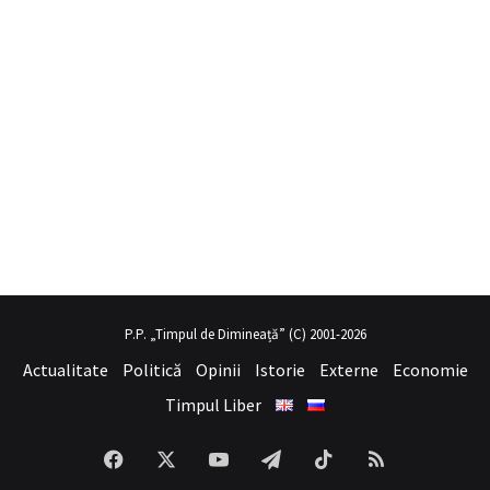
o
hayalini kurduğu seksi kadının üvey annesi gibi
P.P. „Timpul de Dimineață” (C) 2001-2026
sex hikayeleri
olduğunu fark eden g
Actualitate
Politică
Opinii
Istorie
Externe
Economie
Timpul Liber
Facebook
X
YouTube
Telegram
TikTok
RSS