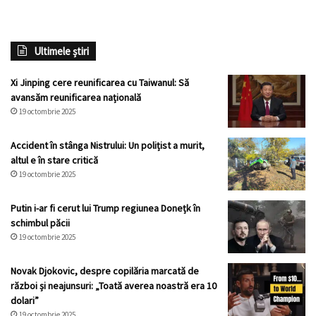
Ultimele știri
Xi Jinping cere reunificarea cu Taiwanul: Să
avansăm reunificarea națională
19 octombrie 2025
Accident în stânga Nistrului: Un polițist a murit,
altul e în stare critică
19 octombrie 2025
Putin i-ar fi cerut lui Trump regiunea Donețk în
schimbul păcii
19 octombrie 2025
Novak Djokovic, despre copilăria marcată de
război și neajunsuri: „Toată averea noastră era 10
dolari”
19 octombrie 2025