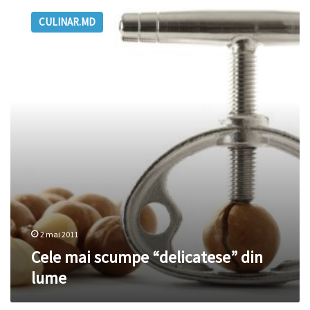
mai
CULINAR.MD
scumpe
“delicatese”
din
lume
2 mai 2011
Cele mai scumpe “delicatese” din
lume