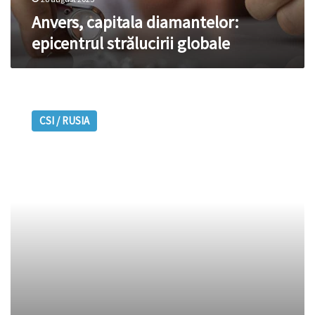
Anvers, capitala diamantelor:
epicentrul strălucirii globale
G7
ar
CSI / RUSIA
putea
anunța
interzicerea
diamantelor
rusești