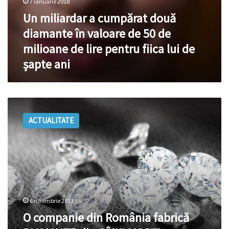
7 ianuarie 2018
pentru
Un miliardar a cumpărat două
fiica
lui
diamante în valoare de 50 de
de
milioane de lire pentru fiica lui de
şapte
ani
şapte ani
O
companie
ACTUALITATE
din
România
fabrică
DIAMANTE
din
CÂINI
MORȚI
6 noiembrie 2013
O companie din România fabrică