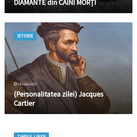
DIAMANTE din CÂINI MORȚI
(Personalitatea
zilei)
ISTORIE
Jacques
Cartier
24 iulie 2013
(Personalitatea zilei) Jacques
Cartier
Înspăimântător:
Lentile
TIMPUL LIBER