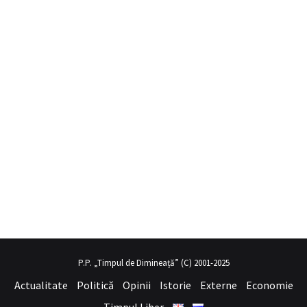
il porno
hayalini kurduğu seksi kadının üvey annesi gibi
sex hikayel
P.P. „Timpul de Dimineață” (C) 2001-2025
Actualitate
Politică
Opinii
Istorie
Externe
Economie