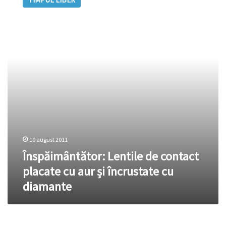
de
contact
placate
cu
aur
şi
încrustate
cu
diamante
10 august 2011
Înspăimântător: Lentile de contact
placate cu aur şi încrustate cu
diamante
Cele