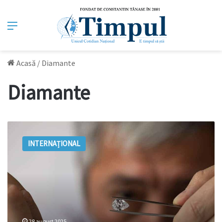
Meniu
Acasă
/
Diamante
Diamante
Anvers,
capitala
INTERNAȚIONAL
diamantelor:
epicentrul
strălucirii
globale
28 august 2025