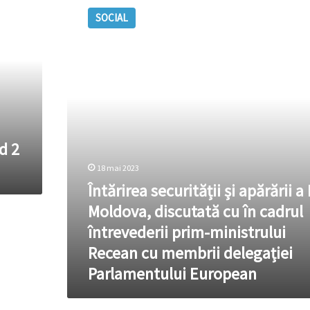
securității
SOCIAL
și
apărării
a
R.
Moldova,
discutată
cu
în
cadrul
d 2
întrevederii
prim-
18 mai 2023
ministrului
Întărirea securității și apărării a 
Recean
Moldova, discutată cu în cadrul
cu
membrii
întrevederii prim-ministrului
delegației
Recean cu membrii delegației
Parlamentului
European
Parlamentului European