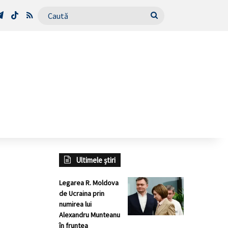
Tube
Telegram
TikTok
RSS
Caută
Ultimele știri
Legarea R. Moldova
de Ucraina prin
numirea lui
Alexandru Munteanu
în fruntea