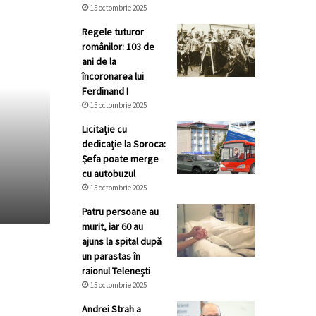
15 octombrie 2025
Regele tuturor
românilor: 103 de
ani de la
încoronarea lui
Ferdinand I
15 octombrie 2025
Licitație cu
dedicație la Soroca:
Șefa poate merge
cu autobuzul
15 octombrie 2025
Patru persoane au
murit, iar 60 au
ajuns la spital după
un parastas în
raionul Telenești
15 octombrie 2025
Andrei Strah a