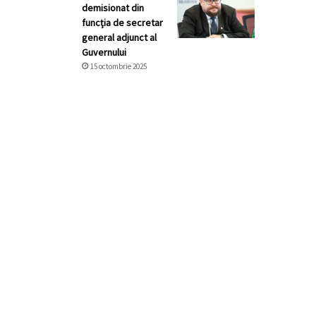
demisionat din
funcția de secretar
general adjunct al
Guvernului
15 octombrie 2025