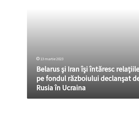
pe
fondul
războiului
declanşat
de
Rusia
în
Ucraina
13 martie 2023
Belarus şi Iran îşi întăresc relaţiil
pe fondul războiului declanşat d
Rusia în Ucraina