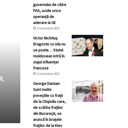
guvernului de către
PAS, ucide orice
speranță de
aderare la UE
15 octombrie 2025
Victor Nichituș:
Dragoste cu sila nu
se poate… Statul
moldovean intră în
siajul influenței
franceze
15 octombrie 2025
R.
George Damian:
Sunt multe
poveștile cu frații
de la Chișinău care,
de scârba fraților
din București, se
aruncă în brațele
fraților de la Kiev