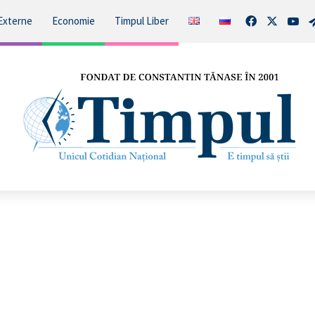
Facebook
X
You
Externe
Economie
Timpul Liber
Întărirea