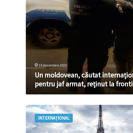
armat,
reținut
la
frontieră
15 decembrie 2025
Un moldovean, căutat internațio
pentru jaf armat, reținut la front
Jaf
armat
INTERNAȚIONAL
la
un
cazino