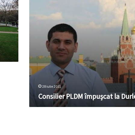
28 iulie 2011
Consilier PLDM împuşcat la Durl