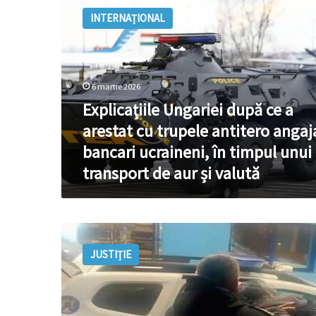
Ungariei
INTERNAȚIONAL
după
ce
a
arestat
cu
6 martie 2026
trupele
Explicațiile Ungariei după ce a
antitero
angajați
arestat cu trupele antitero angaj
bancari
bancari ucraineni, în timpul unui
ucraineni,
transport de aur și valută
în
timpul
unui
transport
Un
de
moldovean,
aur
JUSTIȚIE
căutat
și
internațional
valută
pentru
jaf