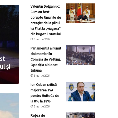
Valentin Dolganiuc:
Cum au fost
corupte Uniunile de
creație: de la plicul
lui Filat la „viagera”
din bugetul statului
6 martie 2026
Parlamentul a numit
doi membri în
st
Comisia de Vetting.
Opoziția a blocat
l și
tribuna
6 martie 2026
Ion Ceban critică
majorarea TVA
pentru HoReCa de
la 8% la 18%
6 martie 2026
Rețea de