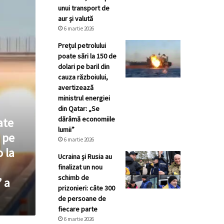
unui transport de
aur și valută
6 martie 2026
Prețul petrolului
poate sări la 150 de
dolari pe baril din
cauza războiului,
avertizează
ministrul energiei
din Qatar: „Se
dărâmă economiile
ate
lumii”
c pe
6 martie 2026
o la
Ucraina şi Rusia au
finalizat un nou
schimb de
 a
prizonieri: câte 300
de persoane de
fiecare parte
6 martie 2026