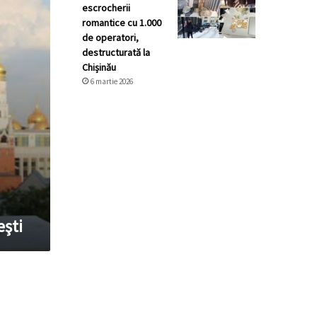
escrocherii
romantice cu 1.000
de operatori,
destructurată la
Chișinău
6 martie 2026
eşti