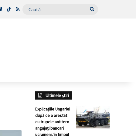
Tube
Telegram
TikTok
RSS
Caută
Ultimele știri
Explicațiile Ungariei
după ce a arestat
cu trupele antitero
angajați bancari
ucraineni, în timpul