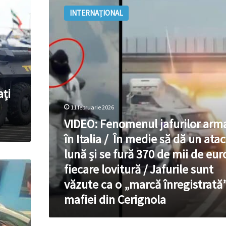
Fenomenul
INTERNAȚIONAL
jafurilor
armate
în
Italia
/
În
medie
să
ați
dă
11 februarie 2026
un
VIDEO: Fenomenul jafurilor arm
atac
pe
în Italia / În medie să dă un ata
lună
lună și se fură 370 de mii de eur
și
se
fiecare lovitură / Jafurile sunt
fură
văzute ca o „marcă înregistrată”
370
de
mafiei din Cerignola
mii
de