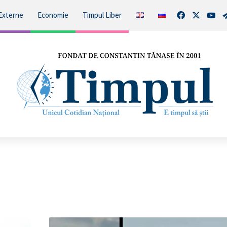
Facebook
X
You
Externe
Economie
Timpul Liber
VIDEO: