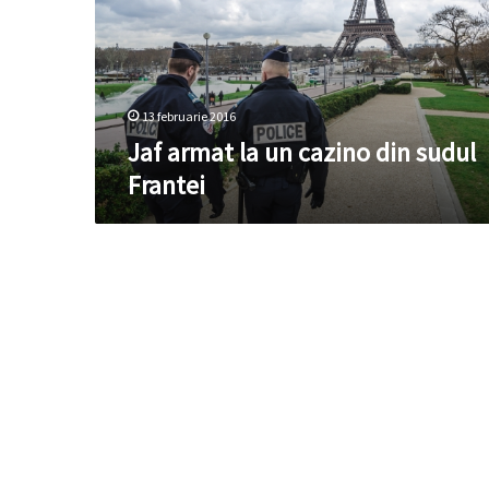
din
sudul
Frantei
13 februarie 2016
Jaf armat la un cazino din sudul
Frantei