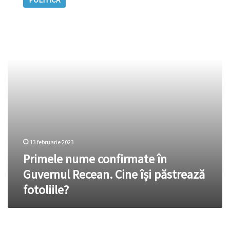
confirmate
în
Guvernul
Recean.
Cine
își
păstrează
fotoliile?
13 februarie 2023
Primele nume confirmate în
Guvernul Recean. Cine își păstrează
fotoliile?
Dicţionar