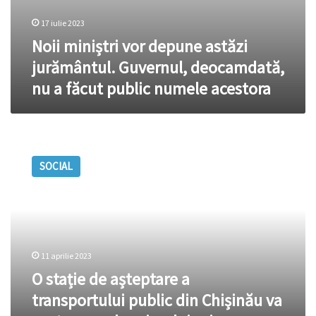
17 iulie 2023
Noii miniștri vor depune astăzi
jurământul. Guvernul, deocamdată,
nu a făcut public numele acestora
O
stație
SOCIAL
de
așteptare
a
transportului
public
din
11 aprilie 2023
Chișinău
va
O stație de așteptare a
purta
transportului public din Chișinău va
numele