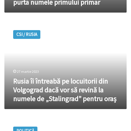
purta numele primului primar
primului
primar
Rusia
îi
CSI / RUSIA
întreabă
pe
locuitorii
din
Volgograd
dacă
27 martie 2023
vor
să
Rusia îi întreabă pe locuitorii din
revină
Volgograd dacă vor să revină la
la
numele de „Stalingrad” pentru oraș
numele
de
„Stalingrad”
pentru
Primele
oraș
nume
POLITICĂ