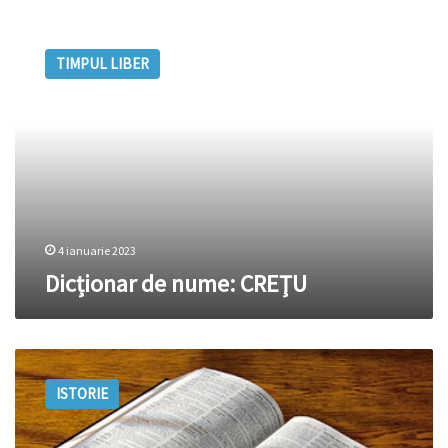
Dicționar
de
TIMPUL LIBER
nume:
CREŢU
4 ianuarie 2023
Dicționar de nume: CREŢU
Dicționar
de
ISTORIE
nume:
MOGÂLDEA