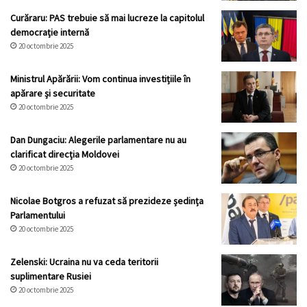
Curăraru: PAS trebuie să mai lucreze la capitolul
democrație internă
20 octombrie 2025
Ministrul Apărării: Vom continua investițiile în
apărare și securitate
20 octombrie 2025
Dan Dungaciu: Alegerile parlamentare nu au
clarificat direcția Moldovei
20 octombrie 2025
Nicolae Botgros a refuzat să prezideze ședința
Parlamentului
20 octombrie 2025
Zelenski: Ucraina nu va ceda teritorii
suplimentare Rusiei
20 octombrie 2025