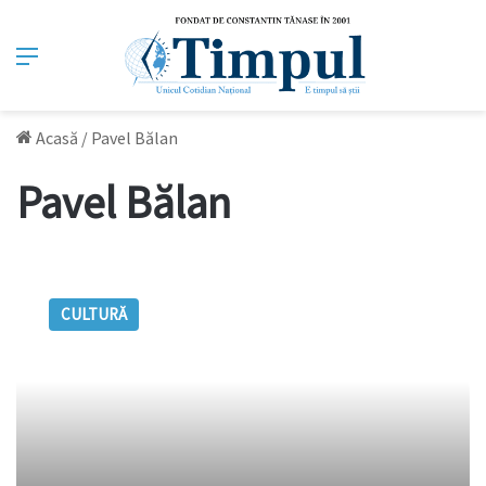
Meniu
Acasă
/
Pavel Bălan
Pavel Bălan
Ruga
lui
CULTURĂ
Pavel
Bălan