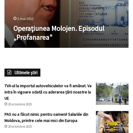
2 mai 2012
Operaţiunea Molojen. Episodul
„Profanarea”
Ultimele știri
TVA-ul la importul autovehiculelor va fi amânat. Va
intra în vigoare odată cu aderarea țării noastre la
UE
20 octombrie 2025
PAS nu a făcut nimic pentru oameni! Salariile din
Moldova, printre cele mai mici din Europa
20 octombrie 2025