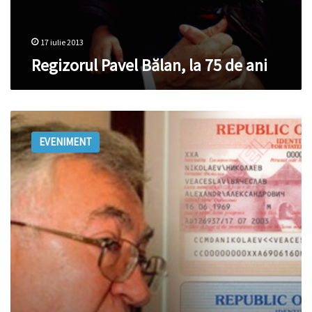
17 iulie 2013
Regizorul Pavel Bălan, la 75 de ani
Operaţiunea
Molojen.
EVENIMENT
Episodul
„Profanarea”