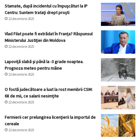
Stamate, după incidentul cu împușcături la IP
Centru: Suntem tratați drept proști
22 decembrie 2025
Vlad Filat poate fi extrădat în Franța? Răspunsul
Ministerului Justiției din Moldova
22 decembrie 2025
Lapoviță slabă și până la -3 grade noaptea.
Prognoza meteo pentru mâine
22 decembrie 2025
O fostă judecătoare a luat la rost membrii CSM:
68 de mii, ce salarii nesimțite
22 decembrie 2025
Fermierii cer prelungirea licențierii la importul de
cereale
22 decembrie 2025