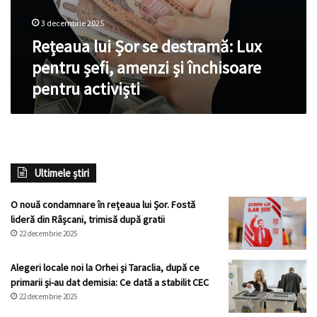
3 decembrie 2025
Rețeaua lui Șor se destramă: Lux
pentru șefi, amenzi și închisoare
pentru activiști
Ultimele știri
O nouă condamnare în rețeaua lui Șor. Fostă
lideră din Râșcani, trimisă după gratii
22 decembrie 2025
Alegeri locale noi la Orhei și Taraclia, după ce
primarii și-au dat demisia: Ce dată a stabilit CEC
22 decembrie 2025