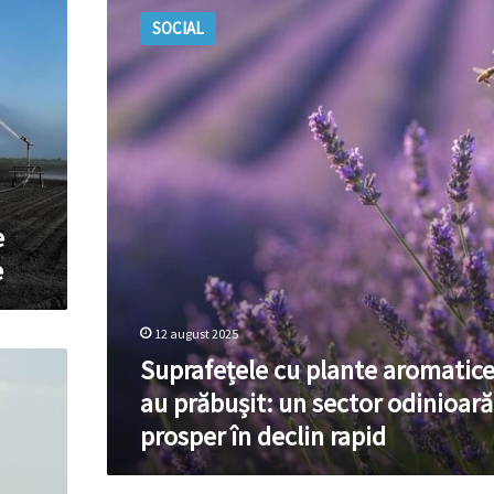
cu
SOCIAL
plante
aromatice
s-
au
prăbușit:
un
sector
odinioară
prosper
e
în
e
declin
rapid
12 august 2025
Suprafețele cu plante aromatice
au prăbușit: un sector odinioară
prosper în declin rapid