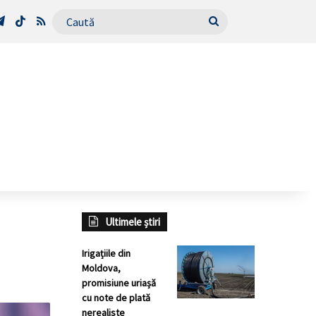
Tube
Telegram
TikTok
RSS
Caută
Ultimele știri
Irigațiile din
Moldova,
promisiune uriașă
cu note de plată
nerealiste