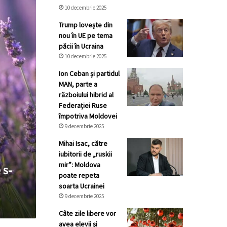
10 decembrie 2025
Trump lovește din
nou în UE pe tema
păcii în Ucraina
10 decembrie 2025
Ion Ceban și partidul
MAN, parte a
războiului hibrid al
Federației Ruse
împotriva Moldovei
9 decembrie 2025
Mihai Isac, către
iubitorii de „ruskii
mir”: Moldova
 s-
poate repeta
soarta Ucrainei
9 decembrie 2025
Câte zile libere vor
avea elevii și