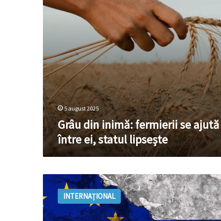
între
ei,
statul
lipsește
5 august 2025
Grâu din inimă: fermierii se ajută
între ei, statul lipsește
SUA
sunt
INTERNAȚIONAL
nevoite
să
importe