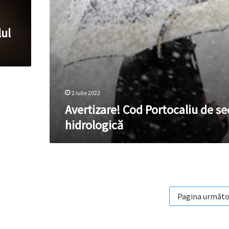
lul
2 iulie 2022
Avertizare! Cod Portocaliu de se
hidrologică
Pagina următo