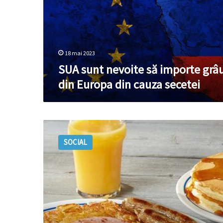
grâu
din
Europa
din
cauza
18 mai 2023
secetei
SUA sunt nevoite să importe grâ
din Europa din cauza secetei
ALARMANT!
Râurile
SOCIAL
Moldovei
seacă
tot
mai
mult.
Alerta
de
secetă