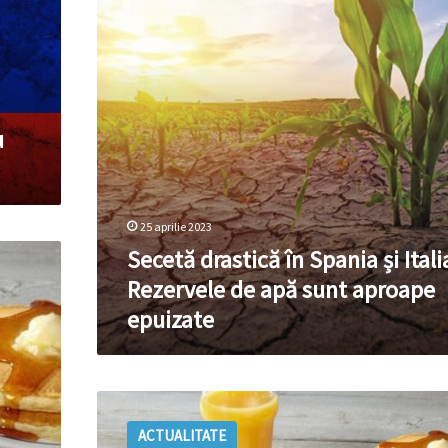
Italia:
Rezervele
de
apă
sunt
aproape
u
epuizate
25 aprilie 2023
Secetă drastică în Spania și Itali
Rezervele de apă sunt aproape
epuizate
Alarmant!
Unele
ACTUALITATE
râuri