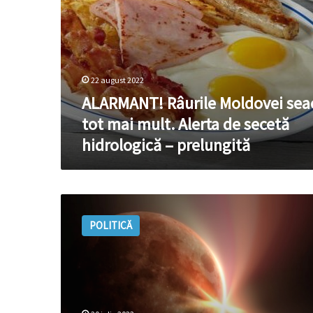
hidrologică
–
prelungită
22 august 2022
ALARMANT! Râurile Moldovei sea
tot mai mult. Alerta de secetă
hidrologică – prelungită
Lipsa
ploilor
POLITICĂ
și
canicula
ne
seacă
râurile.
Săptămâna