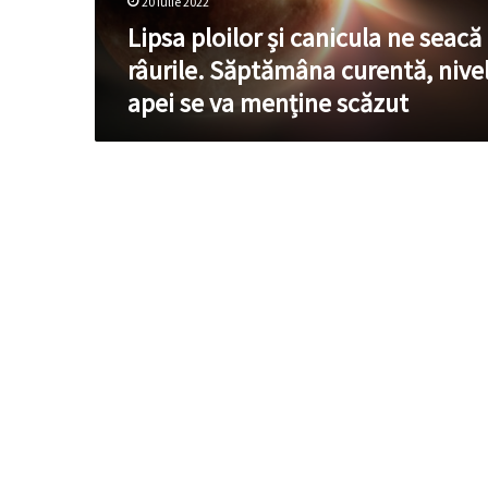
20 iulie 2022
curentă,
nivelul
Lipsa ploilor și canicula ne seacă
apei
râurile. Săptămâna curentă, nive
se
apei se va menține scăzut
va
menține
scăzut