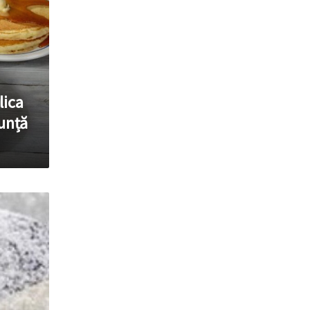
lica
unță