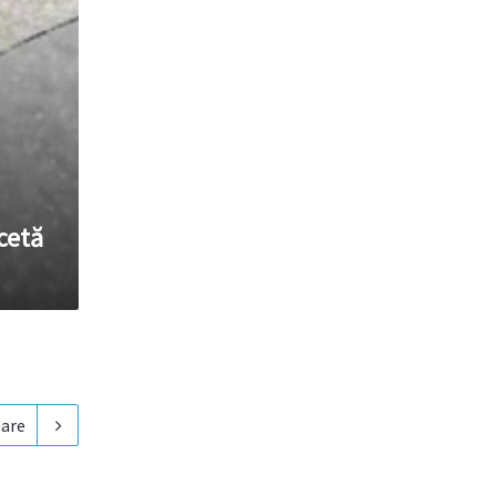
cetă
are