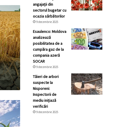
angajații din
sectorul bugetar cu
ocazia sărbătorilor
9 decembrie 2025
Esaulenco: Moldova
analizează
posibilitatea de a
cumpăra gaz de la
compania azeră
SOCAR
9 decembrie 2025
Tăieri de arbori
suspecte la
Nisporeni:
Inspectorii de
mediu inițiază
verificări
9 decembrie 2025