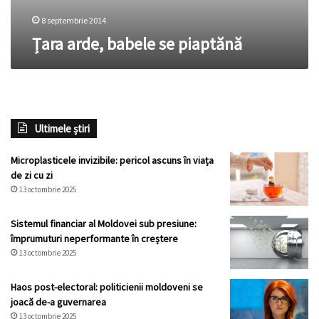
8 septembrie 2014
Țara arde, babele se piaptănă
Ultimele știri
Microplasticele invizibile: pericol ascuns în viața
de zi cu zi
13 octombrie 2025
Sistemul financiar al Moldovei sub presiune:
împrumuturi neperformante în creștere
13 octombrie 2025
Haos post-electoral: politicienii moldoveni se
joacă de-a guvernarea
13 octombrie 2025