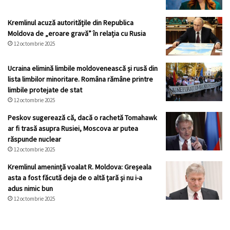
Kremlinul acuză autoritățile din Republica
Moldova de „eroare gravă” în relația cu Rusia
12 octombrie 2025
Ucraina elimină limbile moldovenească și rusă din
lista limbilor minoritare. Româna rămâne printre
limbile protejate de stat
12 octombrie 2025
Peskov sugerează că, dacă o rachetă Tomahawk
ar fi trasă asupra Rusiei, Moscova ar putea
răspunde nuclear
12 octombrie 2025
Kremlinul ameninţă voalat R. Moldova: Greșeala
asta a fost făcută deja de o altă țară și nu i-a
adus nimic bun
12 octombrie 2025