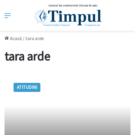
Meniu
Acasă
/
tara arde
tara arde
Țara
arde,
ATITUDINI
babele
se
piaptănă