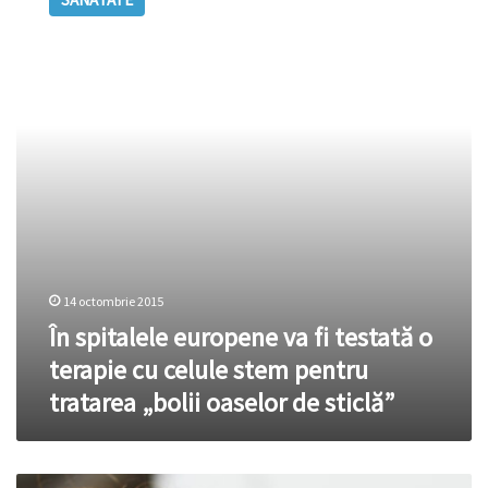
europene
va
fi
testată
o
terapie
cu
celule
stem
pentru
tratarea
„bolii
oaselor
de
14 octombrie 2015
sticlă”
În spitalele europene va fi testată o
terapie cu celule stem pentru
tratarea „bolii oaselor de sticlă”
Descoperă-