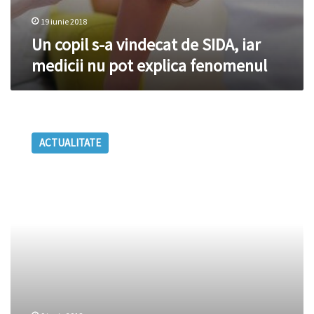
19 iunie 2018
Un copil s-a vindecat de SIDA, iar
medicii nu pot explica fenomenul
Povestea
incredibilă
ACTUALITATE
a
unei
paciente
cu
cancer:
„Mă
pregăteam
să
mor.
Viața
mea
era