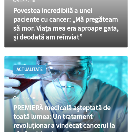
9 iunie 2018
aproape
Povestea incredibilă a unei
gata,
și
paciente cu cancer: „Mă pregăteam
deodată
să mor. Viața mea era aproape gata,
am
reînviat”
și deodată am reînviat”
PREMIERĂ
medicală
ACTUALITATE
așteptată
de
toată
lumea:
Un
5 iunie 2018
tratament
PREMIERĂ medicală așteptată de
revoluționar
a
toată lumea: Un tratament
vindecat
revoluționar a vindecat cancerul la
cancerul