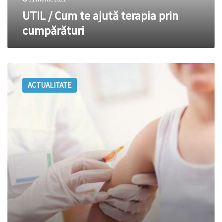
UTIL / Cum te ajută terapia prin
cumpărături
Un
copil
ACTUALITATE
s-
a
vindecat
de
SIDA,
iar
medicii
nu
pot
explica
fenomenul