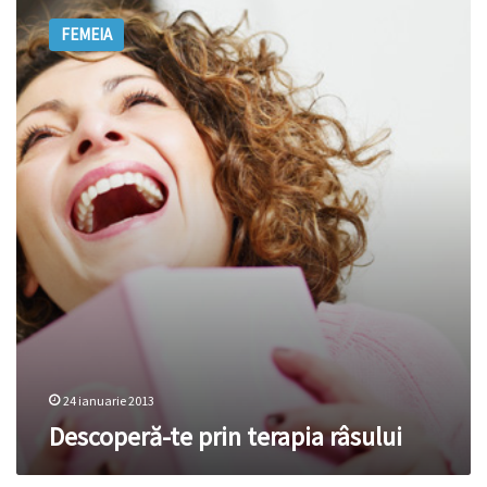
te
FEMEIA
prin
terapia
râsului
24 ianuarie 2013
Descoperă-te prin terapia râsului