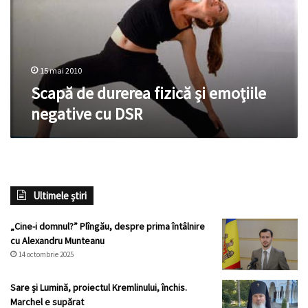
emoţiile
negative
cu
DSR
15 mai 2010
Scapă de durerea fizică şi emoţiile
negative cu DSR
Ultimele știri
„Cine-i domnul?” Plîngău, despre prima întâlnire
cu Alexandru Munteanu
14 octombrie 2025
Sare și Lumină, proiectul Kremlinului, închis.
Marchel e supărat