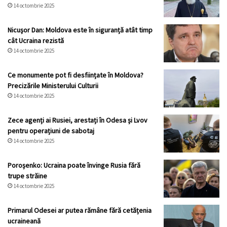
14 octombrie 2025
Nicuşor Dan: Moldova este în siguranță atât timp
cât Ucraina rezistă
14 octombrie 2025
Ce monumente pot fi desființate în Moldova?
Precizările Ministerului Culturii
14 octombrie 2025
Zece agenți ai Rusiei, arestați în Odesa și Lvov
pentru operațiuni de sabotaj
14 octombrie 2025
Poroșenko: Ucraina poate învinge Rusia fără
trupe străine
14 octombrie 2025
Primarul Odesei ar putea rămâne fără cetățenia
ucraineană