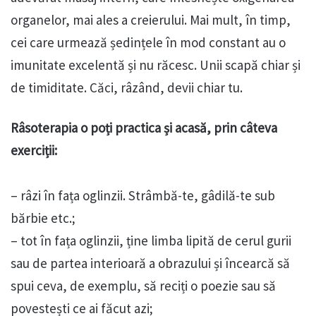
organelor, mai ales a creierului. Mai mult, în timp,
cei care urmează ședințele în mod constant au o
imunitate excelentă și nu răcesc. Unii scapă chiar și
de timiditate. Căci, râzând, devii chiar tu.
Râsoterapia o poți practica și acasă, prin câteva
exerciții:
– râzi în fața oglinzii. Strâmbă-te, gâdilă-te sub
bărbie etc.;
– tot în fața oglinzii, ține limba lipită de cerul gurii
sau de partea interioară a obrazului și încearcă să
spui ceva, de exemplu, să reciți o poezie sau să
povestești ce ai făcut azi;