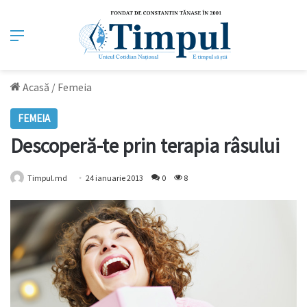
Meniu
Acasă
/
Femeia
FEMEIA
Descoperă-te prin terapia râsului
Timpul.md
24 ianuarie 2013
0
8