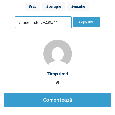
râs
terapie
veselie
Copy URL
Timpul.md
Website
Comentează