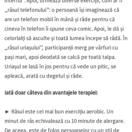
internă”. Apoi, urmează diverse exerciții, cum ar fi
„râsul telefonului”: o persoană își imaginează că
are un telefon mobil în mână și râde pentru că
cineva în telefon îi spune ceva comic. Apoi, le dă și
celorlalți să asculte și toată lumea începe să râdă. În
„râsul uriașului”, participanții merg pe vârfuri cu
pași mari, apoi deodată se calcă pe toată talpa.
Uriașul se lasă în jos pentru că vede un pitic, se
apleacă, arată cu degetul și râde.
Iată doar câteva din avantajele terapiei:
► Râsul este cel mai bun exercițiu aerobic. Un
minut de râs echivalează cu 10 minute de alergare.
De aceea, este de folos persoanelor cu un stil de