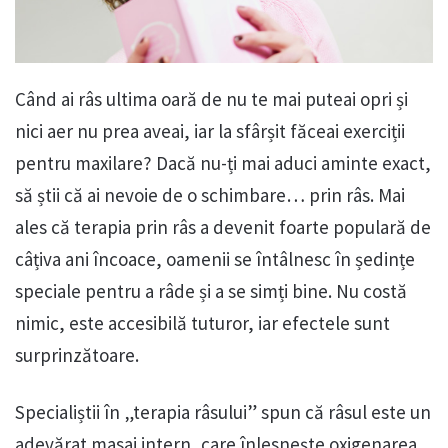
Când ai râs ultima oară de nu te mai puteai opri și
nici aer nu prea aveai, iar la sfârșit făceai exerciții
pentru maxilare? Dacă nu-ți mai aduci aminte exact,
să știi că ai nevoie de o schimbare… prin râs. Mai
ales că terapia prin râs a devenit foarte populară de
câțiva ani încoace, oamenii se întâlnesc în ședințe
speciale pentru a râde și a se simți bine. Nu costă
nimic, este accesibilă tuturor, iar efectele sunt
surprinzătoare.
Specialiștii în „terapia râsului” spun că râsul este un
adevărat masaj intern, care înlesnește oxigenarea