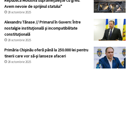
Republica Moldova supraviețuiește cu greu.
Avem nevoie de sprijinul statului”
28 octombrie 2025
Alexandru Tănase // Primarul în Guvern: Între
nostalgie instituțională și incompatibilitate
constituțională
28 octombrie 2025
Primăria Chișinău oferă până la 250.000 lei pentru
tinerii care vor să-și lanseze afaceri
28 octombrie 2025