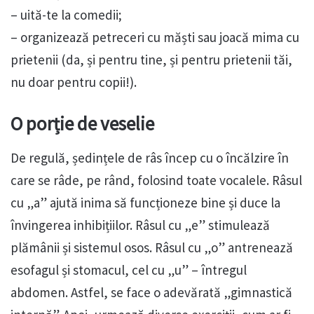
– uită-te la comedii;
– organizează petreceri cu măști sau joacă mima cu
prietenii (da, și pentru tine, și pentru prietenii tăi,
nu doar pentru copii!).
O porție de veselie
De regulă, ședințele de râs încep cu o încălzire în
care se râde, pe rând, folosind toate vocalele. Râsul
cu „a” ajută inima să funcționeze bine și duce la
învingerea inhibițiilor. Râsul cu „e” stimulează
plămânii și sistemul osos. Râsul cu „o” antrenează
esofagul și stomacul, cel cu „u” – întregul
abdomen. Astfel, se face o adevărată „gimnastică