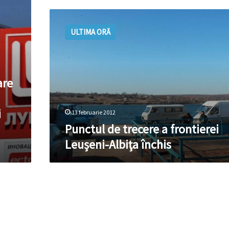
Punctul
de
ULTIMA ORĂ
trecere
a
frontierei
Leuşeni-
Albiţa
are
închis
i
13 februarie 2012
Punctul de trecere a frontierei
Leuşeni-Albiţa închis