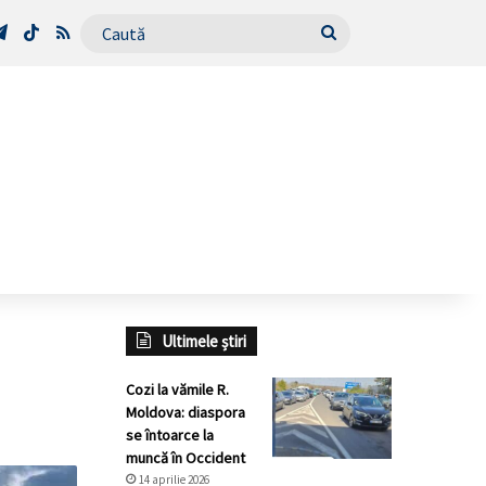
Tube
Telegram
TikTok
RSS
Caută
Ultimele știri
Cozi la vămile R.
Moldova: diaspora
se întoarce la
muncă în Occident
14 aprilie 2026