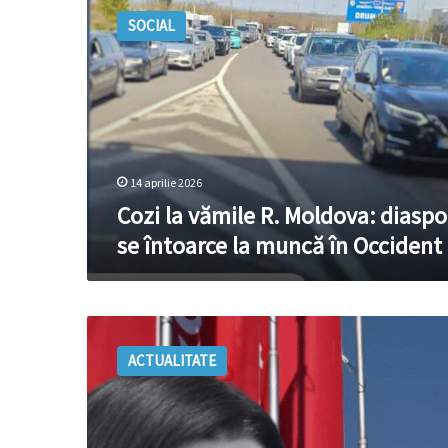
la
SOCIAL
vămile
R.
Moldova:
diaspora
se
întoarce
la
muncă
14 aprilie 2026
în
Cozi la vămile R. Moldova: diaspo
Occident
se întoarce la muncă în Occident
Maia
Sandu
ACTUALITATE
și
Iohannis
nu-
s