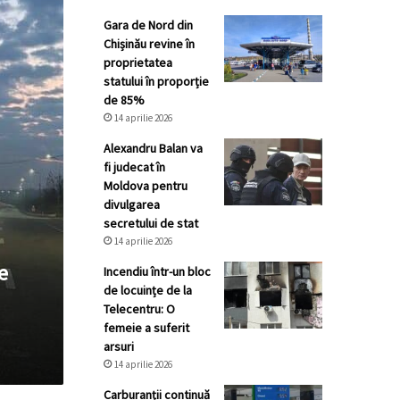
Gara de Nord din
Chișinău revine în
proprietatea
statului în proporție
de 85%
14 aprilie 2026
Alexandru Balan va
fi judecat în
Moldova pentru
divulgarea
secretului de stat
14 aprilie 2026
e
Incendiu într-un bloc
de locuințe de la
Telecentru: O
femeie a suferit
arsuri
14 aprilie 2026
Carburanții continuă