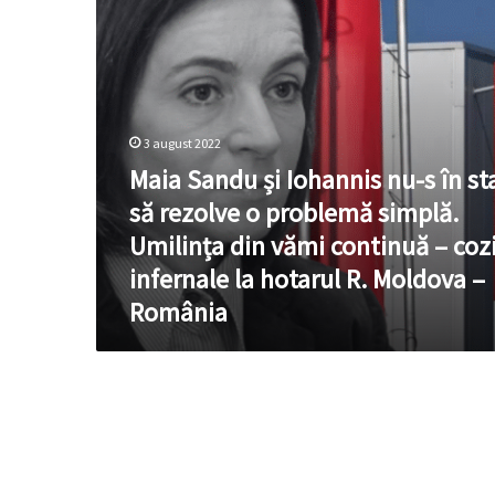
în
stare
să
rezolve
o
problemă
simplă.
3 august 2022
Umilința
Maia Sandu și Iohannis nu-s în st
din
să rezolve o problemă simplă.
vămi
continuă
Umilința din vămi continuă – coz
–
infernale la hotarul R. Moldova –
cozi
infernale
România
la
hotarul
R.
Moldova
–
România