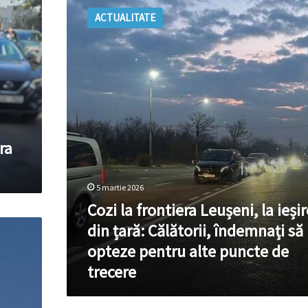
la
ACTUALITATE
frontiera
Leușeni,
la
ieșire
din
țară:
Călătorii,
îndemnați
să
ra
opteze
pentru
alte
5 martie 2026
puncte
Cozi la frontiera Leușeni, la ieșir
de
trecere
din țară: Călătorii, îndemnați să
opteze pentru alte puncte de
trecere