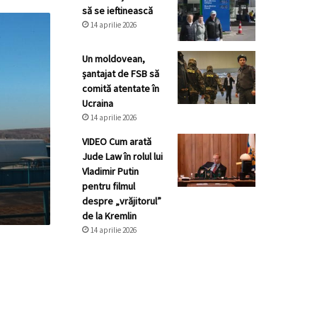
să se ieftinească
14 aprilie 2026
Un moldovean,
șantajat de FSB să
comită atentate în
Ucraina
14 aprilie 2026
VIDEO Cum arată
Jude Law în rolul lui
Vladimir Putin
pentru filmul
despre „vrăjitorul”
de la Kremlin
14 aprilie 2026