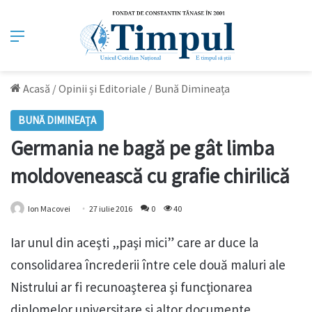
Meniu
Acasă
/
Opinii și Editoriale
/
Bună Dimineața
BUNĂ DIMINEAȚA
Germania ne bagă pe gât limba
moldovenească cu grafie chirilică
Ion Macovei
27 iulie 2016
0
40
Iar unul din aceşti „paşi mici” care ar duce la
consolidarea încrederii între cele două maluri ale
Nistrului ar fi recunoaşterea şi funcţionarea
diplomelor universitare şi altor documente