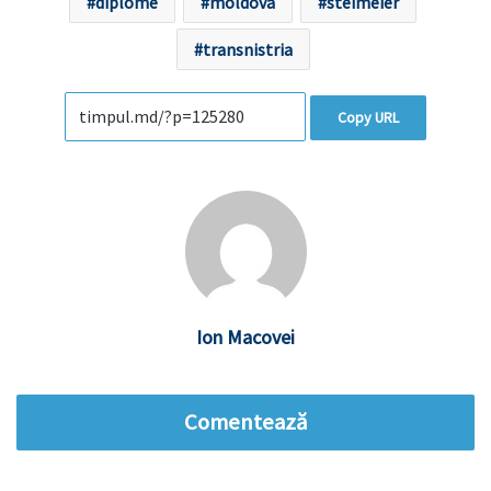
diplome
moldova
steimeier
transnistria
Copy URL
Ion Macovei
Comentează