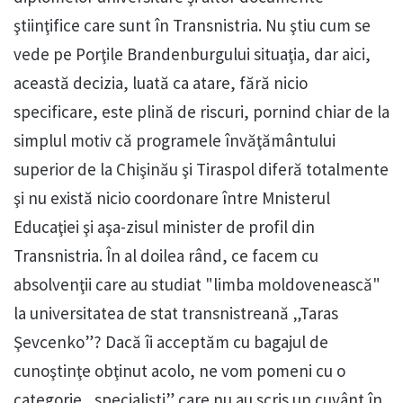
ştiinţifice care sunt în Transnistria. Nu ştiu cum se
vede pe Porţile Brandenburgului situaţia, dar aici,
această decizia, luată ca atare, fără nicio
specificare, este plină de riscuri, pornind chiar de la
simplul motiv că programele învăţământului
superior de la Chişinău şi Tiraspol diferă totalmente
şi nu există nicio coordonare între Mnisterul
Educaţiei şi aşa-zisul minister de profil din
Transnistria. În al doilea rând, ce facem cu
absolvenţii care au studiat "limba moldovenească"
la universitatea de stat transnistreană „Taras
Şevcenko”? Dacă îi acceptăm cu bagajul de
cunoştinţe obţinut acolo, ne vom pomeni cu o
categorie „specialişti” care nu au scris un cuvânt în