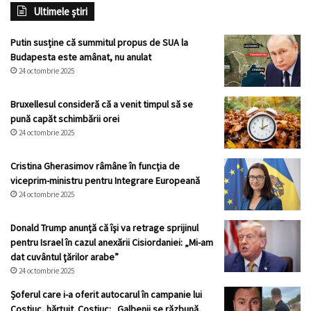
Ultimele știri
Putin susține că summitul propus de SUA la
Budapesta este amânat, nu anulat
24 octombrie 2025
Bruxellesul consideră că a venit timpul să se
pună capăt schimbării orei
24 octombrie 2025
Cristina Gherasimov râmâne în funcția de
viceprim-ministru pentru Integrare Europeană
24 octombrie 2025
Donald Trump anunță că îşi va retrage sprijinul
pentru Israel în cazul anexării Cisiordaniei: „Mi-am
dat cuvântul ţărilor arabe”
24 octombrie 2025
Șoferul care i-a oferit autocarul în campanie lui
Costiuc, hărțuit. Costiuc: „Galbenii se răzbună,