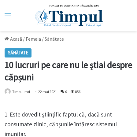
Meniu
Acasă
/
Femeia
/
Sănătate
SĂNĂTATE
10 lucruri pe care nu le știai despre
căpșuni
Timpul.md
22 mai 2021
0
856
1. Este dovedit științific faptul că, dacă sunt
consumate zilnic, căpșunile întăresc sistemul
imunitar.