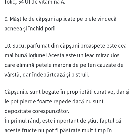
folic, 54 UI de vitamina A.
9. Măștile de căpşuni aplicate pe piele vindecă
acneea și închid porii.
10. Sucul parfumat din căpşuni proaspete este cea
mai bună loţiune! Acesta este un leac miraculos
care elimină petele maronii de pe ten cauzate de
vârstă, dar îndepărtează şi pistruii.
Căpşunile sunt bogate în proprietăți curative, dar și
le pot pierde foarte repede dacă nu sunt
depozitate corespunzător.
În primul rând, este important de știut faptul că
aceste fructe nu pot fi păstrate mult timp în