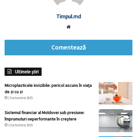
Timpul.md
Website
Comentează
Ultimele știri
Microplasticele invizibile: pericol ascuns în viața
de zi cu zi
13 octombrie 2025
Sistemul financiar al Moldovei sub presiune:
împrumuturi neperformante în creștere
13 octombrie 2025