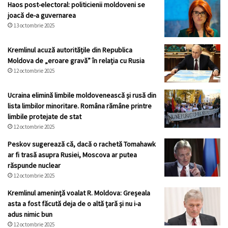
Haos post-electoral: politicienii moldoveni se
joacă de-a guvernarea
13 octombrie 2025
Kremlinul acuză autoritățile din Republica
Moldova de „eroare gravă” în relația cu Rusia
12 octombrie 2025
Ucraina elimină limbile moldovenească și rusă din
lista limbilor minoritare. Româna rămâne printre
limbile protejate de stat
12 octombrie 2025
Peskov sugerează că, dacă o rachetă Tomahawk
ar fi trasă asupra Rusiei, Moscova ar putea
răspunde nuclear
12 octombrie 2025
Kremlinul ameninţă voalat R. Moldova: Greșeala
asta a fost făcută deja de o altă țară și nu i-a
adus nimic bun
12 octombrie 2025