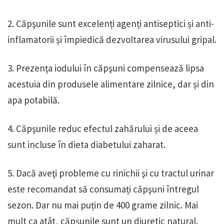
2. Căpşunile sunt excelenți agenți antiseptici și anti-
inflamatorii și împiedică dezvoltarea virusului gripal.
3. Prezenţa iodului în căpşuni compensează lipsa
acestuia din produsele alimentare zilnice, dar și din
apa potabilă.
4. Căpşunile reduc efectul zahărului și de aceea
sunt incluse în dieta diabetului zaharat.
5. Dacă aveţi probleme cu rinichii şi cu tractul urinar
este recomandat să consumați căpşuni întregul
sezon. Dar nu mai puțin de 400 grame zilnic. Mai
mult ca atât, căpşunile sunt un diuretic natural.