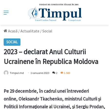
Meniu
Acasă
/
Actualitate
/
Social
SOCIAL
2023 – declarat Anul Culturii
Ucrainene în Republica Moldova
Timpul.md
1 ianuarie 2023
2
1.583
Pe 29 decembrie, în cadrul unei întrevederi
online, Oleksandr Tkachenko, ministrul Culturii și
Politicii Informaționale al Ucrainei, și Sergiu Prodan,