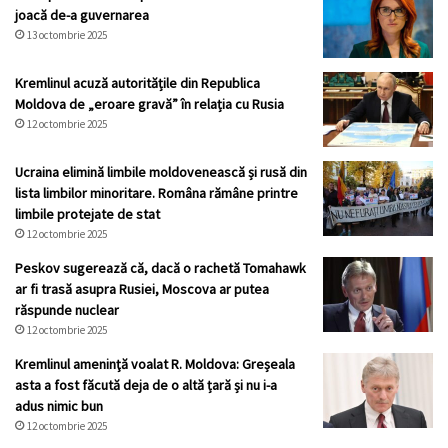
joacă de-a guvernarea
13 octombrie 2025
Kremlinul acuză autoritățile din Republica
Moldova de „eroare gravă” în relația cu Rusia
12 octombrie 2025
Ucraina elimină limbile moldovenească și rusă din
lista limbilor minoritare. Româna rămâne printre
limbile protejate de stat
12 octombrie 2025
Peskov sugerează că, dacă o rachetă Tomahawk
ar fi trasă asupra Rusiei, Moscova ar putea
răspunde nuclear
12 octombrie 2025
Kremlinul ameninţă voalat R. Moldova: Greșeala
asta a fost făcută deja de o altă țară și nu i-a
adus nimic bun
12 octombrie 2025