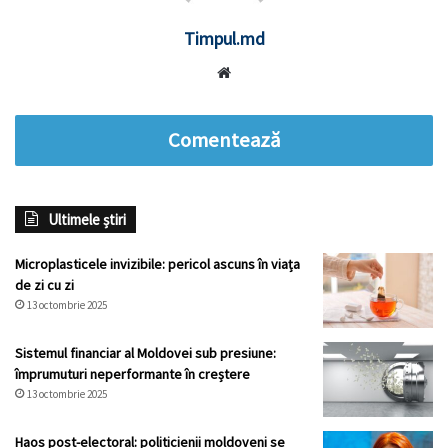
Timpul.md
Website
Comentează
Ultimele știri
Microplasticele invizibile: pericol ascuns în viața
de zi cu zi
13 octombrie 2025
Sistemul financiar al Moldovei sub presiune:
împrumuturi neperformante în creștere
13 octombrie 2025
Haos post-electoral: politicienii moldoveni se