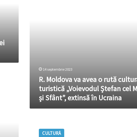
rută
cultural-
turistică
„Voievodul
Ștefan
cel
ei
Mare
și
Sfânt”,
extinsă
în
14 septembrie 2023
Ucraina
R. Moldova va avea o rută cultur
turistică „Voievodul Ștefan cel 
și Sfânt”, extinsă în Ucraina
Scriem
și
CULTURĂ
vorbim