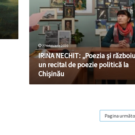
de
poezie
politică
la
Chișinău
27 februarie 2020
IRINA NECHIT: „Poezia și războiu
un recital de poezie politică la
Chișinău
Pagina următo