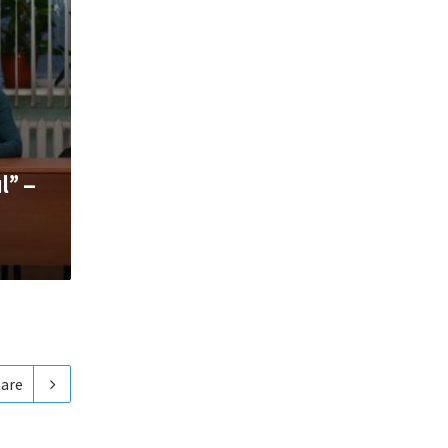
l” –
are