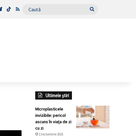
Tube
Telegram
TikTok
RSS
Caută
Ultimele știri
Microplasticele
invizibile: pericol
ascuns în viața de zi
cu zi
13 octombrie 2025