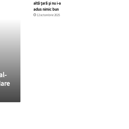
altă țară și nu i-a
adus nimic bun
12 octombrie 2025
al-
Mare