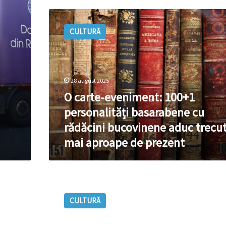
O
carte-
CULTURĂ
eveniment:
100+1
personalități
basarabene
cu
28 august 2025
rădăcini
O carte-eveniment: 100+1
bucovinene
aduc
personalități basarabene cu
trecutul
rădăcini bucovinene aduc trecut
mai
mai aproape de prezent
aproape
de
prezent
R.
Moldova
CULTURĂ
va
avea
o