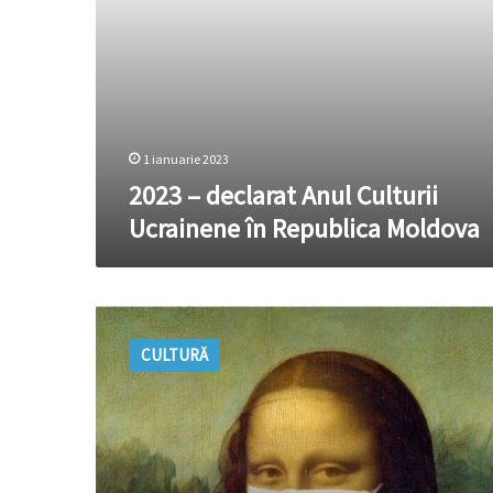
1 ianuarie 2023
2023 – declarat Anul Culturii
Ucrainene în Republica Moldova
Cultura
are
CULTURĂ
nevoie
de
oxigen