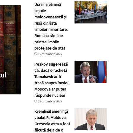
Ucraina elimină
limbile
moldovenească și
rusă din lista
limbilor minoritare.
Româna rămâne
printre limbile
protejate de stat
12 octombrie 2025
Peskov sugerează
că, dacă o rachetă
ul
Tomahawk ar fi
trasă asupra Rusiei,
Moscova ar putea
răspunde nuclear
12 octombrie 2025
Kremlinul ameninţă
voalat R. Moldova:
Greșeala asta a fost
făcută deja de o