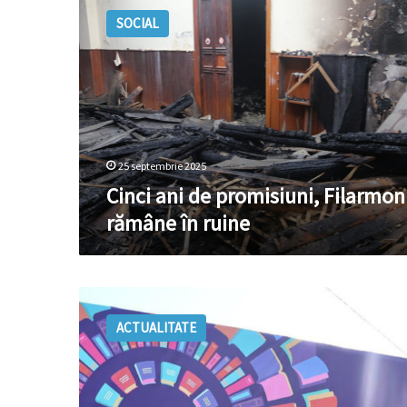
ani
SOCIAL
de
promisiuni,
Filarmonica
rămâne
în
ruine
25 septembrie 2025
Cinci ani de promisiuni, Filarmon
rămâne în ruine
România
investește
ACTUALITATE
în
viitorul
Moldovei
prin