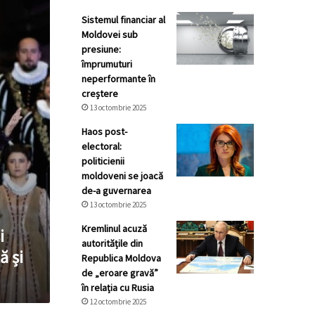
Sistemul financiar al
Moldovei sub
presiune:
împrumuturi
neperformante în
creștere
13 octombrie 2025
Haos post-
electoral:
politicienii
moldoveni se joacă
de-a guvernarea
13 octombrie 2025
Kremlinul acuză
i
autoritățile din
ă și
Republica Moldova
de „eroare gravă”
în relația cu Rusia
12 octombrie 2025