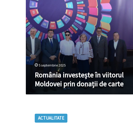
donații
de
carte
5 septembrie 2025
România investește în viitorul
Moldovei prin donații de carte
Dezvoltarea
Culturii
ACTUALITATE
și
a
Spiritualității