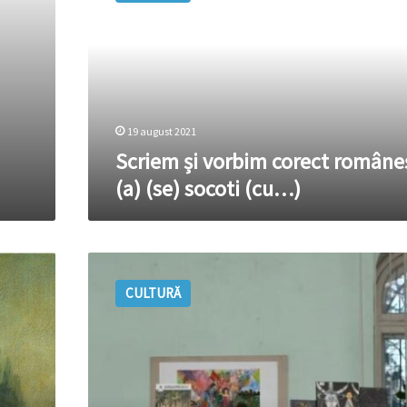
corect
românește
/
(a)
(se)
socoti
(cu…)
19 august 2021
Scriem și vorbim corect româneș
(a) (se) socoti (cu…)
IRINA
NECHIT:
CULTURĂ
„Poezia
și
războiul”
–
un
recital