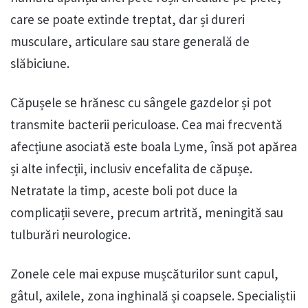
care se poate extinde treptat, dar și dureri
musculare, articulare sau stare generală de
slăbiciune.
Căpușele se hrănesc cu sângele gazdelor și pot
transmite bacterii periculoase. Cea mai frecventă
afecțiune asociată este boala Lyme, însă pot apărea
și alte infecții, inclusiv encefalita de căpușe.
Netratate la timp, aceste boli pot duce la
complicații severe, precum artrită, meningită sau
tulburări neurologice.
Zonele cele mai expuse mușcăturilor sunt capul,
gâtul, axilele, zona inghinală și coapsele. Specialiștii