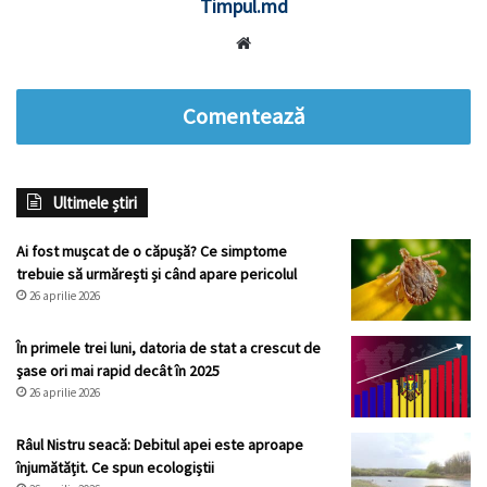
Timpul.md
Website
Comentează
Ultimele știri
Ai fost mușcat de o căpușă? Ce simptome
trebuie să urmărești și când apare pericolul
26 aprilie 2026
În primele trei luni, datoria de stat a crescut de
şase ori mai rapid decât în 2025
26 aprilie 2026
Râul Nistru seacă: Debitul apei este aproape
înjumătățit. Ce spun ecologiștii