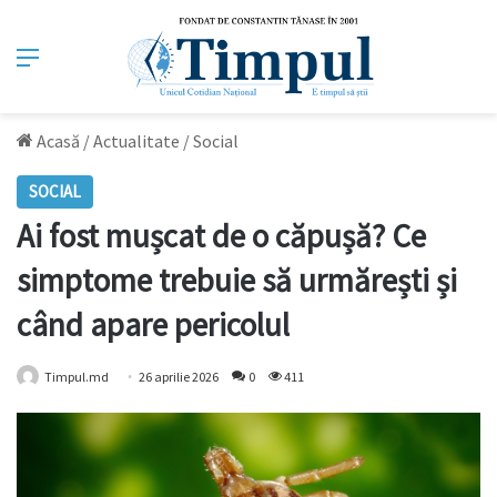
Meniu
Acasă
/
Actualitate
/
Social
SOCIAL
Ai fost mușcat de o căpușă? Ce
simptome trebuie să urmărești și
când apare pericolul
Timpul.md
26 aprilie 2026
0
411