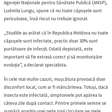
Agenției Naționale pentru Sănătate Publică (ANSP),
Ludmila Lungu, spune că nu toate căpușele sunt
periculoase, însă riscul nu trebuie ignorat.
„Studiile au arătat că în Republica Moldova nu toate
căpușele sunt infectate, practic doar 30% sunt
purtătoare de infecții. Odată depistată, este
important să fie extrasă corect și să monitorizăm
evoluția”, a declarat specialista.
În cele mai multe cazuri, mușcătura provoacă doar
disconfort local, cum ar fi mâncărimea. Totuși, dacă
insecta este infectată, simptomele pot apărea la
câteva zile după contact. Printre primele semne se
numără apariția unei pete roșii circulare pe piele,