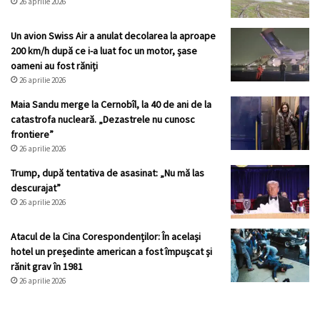
26 aprilie 2026
Un avion Swiss Air a anulat decolarea la aproape
200 km/h după ce i-a luat foc un motor, șase
oameni au fost răniți
26 aprilie 2026
Maia Sandu merge la Cernobîl, la 40 de ani de la
catastrofa nucleară. „Dezastrele nu cunosc
frontiere”
26 aprilie 2026
Trump, după tentativa de asasinat: „Nu mă las
descurajat”
26 aprilie 2026
Atacul de la Cina Corespondenților: În același
hotel un președinte american a fost împușcat și
rănit grav în 1981
26 aprilie 2026