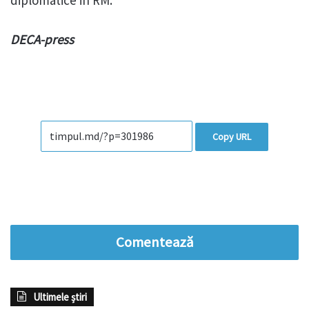
diplomatice in RM.
DECA-press
Copy URL
Comentează
Ultimele știri