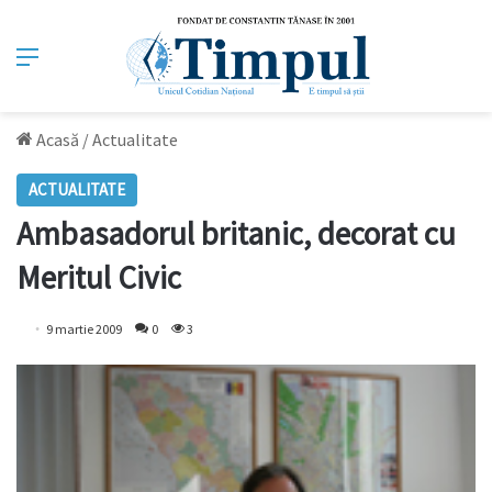
Meniu
Acasă
/
Actualitate
ACTUALITATE
Ambasadorul britanic, decorat cu
Meritul Civic
9 martie 2009
0
3