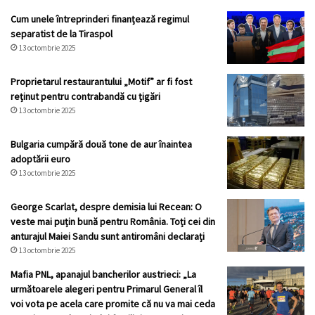
Cum unele întreprinderi finanțează regimul
separatist de la Tiraspol
13 octombrie 2025
Proprietarul restaurantului „Motif” ar fi fost
reținut pentru contrabandă cu țigări
13 octombrie 2025
Bulgaria cumpără două tone de aur înaintea
adoptării euro
13 octombrie 2025
George Scarlat, despre demisia lui Recean: O
veste mai puțin bună pentru România. Toți cei din
anturajul Maiei Sandu sunt antiromâni declarați
13 octombrie 2025
Mafia PNL, apanajul bancherilor austrieci: „La
următoarele alegeri pentru Primarul General îl
voi vota pe acela care promite că nu va mai ceda