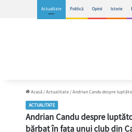
Actualitate
Politică
Opinii
Istorie
Acasă
/
Actualitate
/
Andrian Candu despre luptători
ACTUALITATE
Andrian Candu despre luptător
bărbat în fața unui club din C