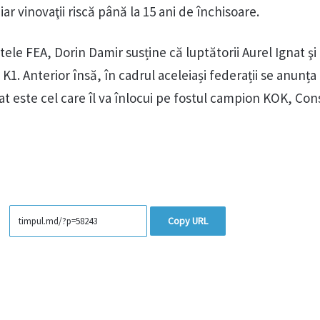
ar vinovaţii riscă până la 15 ani de închisoare.
le FEA, Dorin Damir susține că luptătorii Aurel Ignat şi
K1. Anterior însă, în cadrul aceleiași federații se anunța
at este cel care îl va înlocui pe fostul campion KOK, Con
Copy URL