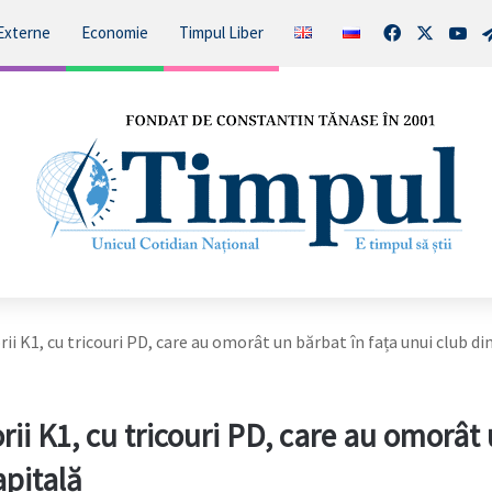
Facebook
X
You
Externe
Economie
Timpul Liber
i K1, cu tricouri PD, care au omorât un bărbat în fața unui club di
ii K1, cu tricouri PD, care au omorât
apitală