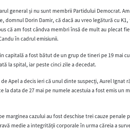
arul general și nu sunt membrii Partidului Democrat. Am
ere, domnul Dorin Damir, că dacă au vreo legătură cu K1, 
 spus că am fost cândva membri însă de mult au plecat fi
Candu în cadrul emisiunii.
n capitală a fost bătut de un grup de tineri pe 19 mai cu
tă la spital, iar peste cinci zile a decedat.
de Apel a decis ieri că unul dinte suspecți, Aurel Ignat 
ce la data de 27 mai pe numele acestuia a fost emis un 
pe marginea cazului au fost deschise trei cauze penale 
avă medie a integrității corporale în urma căreia a surv