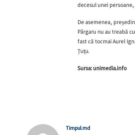
decesul unei persoane, i
De asemenea, președinte
Pârgaru nu au treabă cu 
fast că tocmai Aurel Ign
Țuțu.
Sursa: unimedia.info
Timpul.md