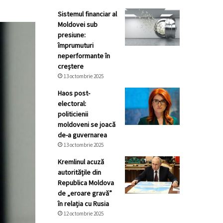
Sistemul financiar al
Moldovei sub
presiune:
împrumuturi
neperformante în
creștere
13 octombrie 2025
Haos post-
electoral:
politicienii
moldoveni se joacă
de-a guvernarea
13 octombrie 2025
Kremlinul acuză
autoritățile din
Republica Moldova
de „eroare gravă”
în relația cu Rusia
12 octombrie 2025