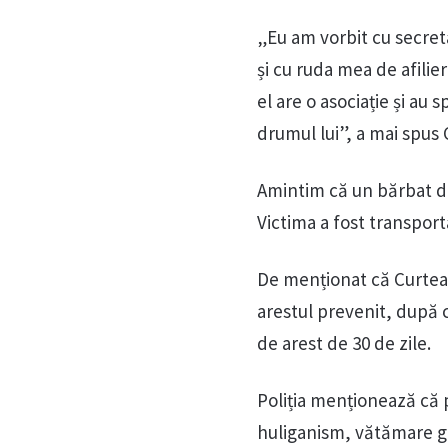
„Eu am vorbit cu secret
și cu ruda mea de afili
el are o asociație și au
drumul lui”, a mai spus 
Amintim că un bărbat di
Victima a fost transporta
De menționat că Curtea 
arestul prevenit, după 
de arest de 30 de zile.
Poliția menționează că 
huliganism, vătămare gr