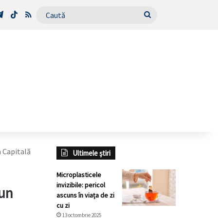
Tube
Telegram
TikTok
RSS
Caută
n Capitală
Ultimele știri
Microplasticele
invizibile: pericol
 un
ascuns în viața de zi
cu zi
13 octombrie 2025