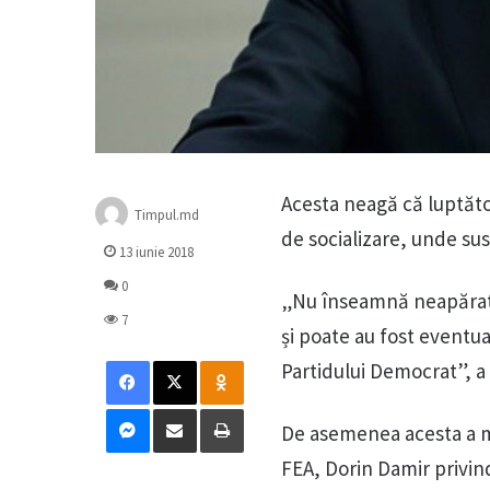
Acesta neagă că luptăto
Timpul.md
de socializare, unde susp
13 iunie 2018
0
„Nu înseamnă neapărat 
7
și poate au fost eventu
Facebook
X
Odnoklassniki
Partidului Democrat”, a
Messenger
Distribuie prin mail
Tipărește
De asemenea acesta a me
FEA, Dorin Damir privind