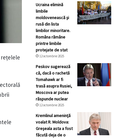
Ucraina elimină
limbile
moldovenească și
rusă din lista
limbilor minoritare.
Româna rămâne
printre limbile
protejate de stat
 rețelele
12 octombrie 2025
Peskov sugerează
că, dacă o rachetă
Tomahawk ar fi
ectorală
trasă asupra Rusiei,
Moscova ar putea
brii
răspunde nuclear
12 octombrie 2025
Kremlinul ameninţă
ntele
voalat R. Moldova:
Greșeala asta a fost
făcută deja de o