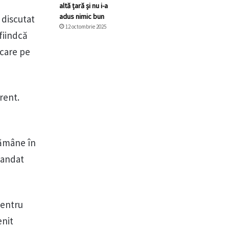
altă țară și nu i-a
adus nimic bun
 discutat
12 octombrie 2025
fiindcă
ecare pe
rent.
rămâne în
mandat
pentru
enit