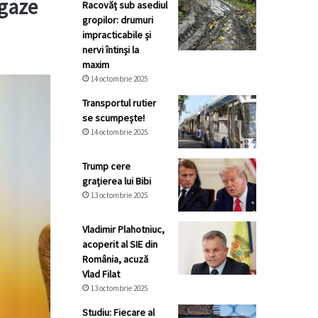
 gaze
Racovăț sub asediul
gropilor: drumuri
impracticabile și
nervi întinși la
maxim
14 octombrie 2025
Transportul rutier
se scumpește!
14 octombrie 2025
Trump cere
grațierea lui Bibi
13 octombrie 2025
Vladimir Plahotniuc,
acoperit al SIE din
România, acuză
Vlad Filat
13 octombrie 2025
Studiu: Fiecare al