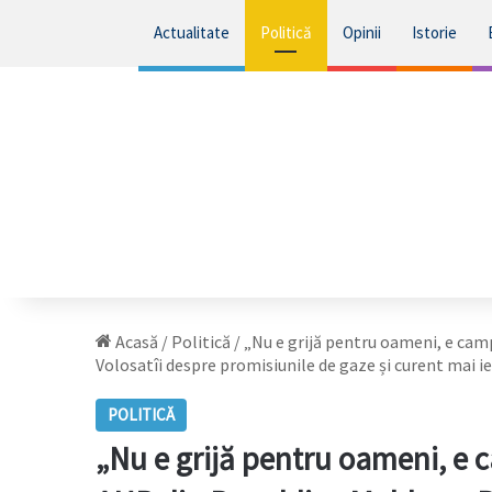
Actualitate
Politică
Opinii
Istorie
Acasă
/
Politică
/
„Nu e grijă pentru oameni, e cam
Volosatîi despre promisiunile de gaze și curent mai ie
POLITICĂ
„Nu e grijă pentru oameni, e 