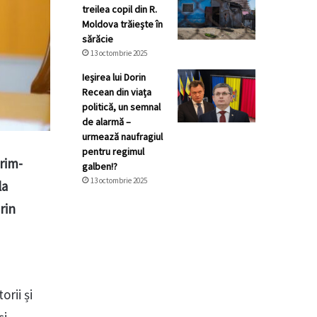
treilea copil din R.
Moldova trăiește în
sărăcie
13 octombrie 2025
Ieșirea lui Dorin
Recean din viața
politică, un semnal
de alarmă –
urmează naufragiul
pentru regimul
prim-
galben!?
13 octombrie 2025
la
rin
rii și