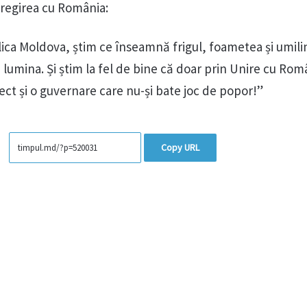
tregirea cu România:
ica Moldova, știm ce înseamnă frigul, foametea și umili
și lumina. Și știm la fel de bine că doar prin Unire cu Ro
ect și o guvernare care nu-și bate joc de popor!”
Copy URL