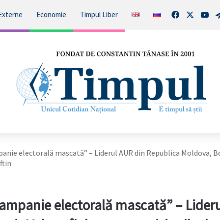
Facebook
X
You
Externe
Economie
Timpul Liber
panie electorală mascată” – Liderul AUR din Republica Moldova, B
ftin
campanie electorală mascată” – Lider