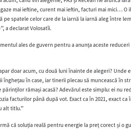
i acum, când vin alegerile, PAS și Recean ne aruncă iară
 gaze mai ieftine, curent mai ieftin, facturi mai mici… O i
 pe spatele celor care de la iarnă la iarnă aleg între le
 a declarat Volosatîi.
omentul ales de guvern pentru a anunța aceste reduceri
apar doar acum, cu două luni înainte de alegeri? Unde 
ii înghețau în case, iar tinerii plecau să muncească în st
e părinților rămași acasă? Adevărul este simplu: ei nu re
ia facturilor până după vot. Exact ca în 2021, exact ca î
 alt titlu.”
rmă că soluția reală pentru energie la preț corect și o 