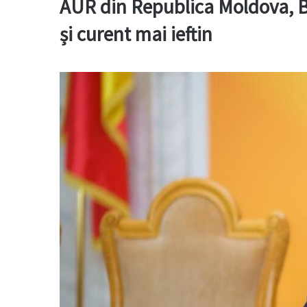
AUR din Republica Moldova, Bo
și curent mai ieftin