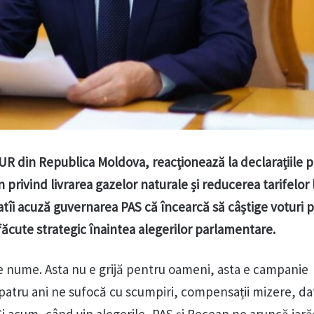
 AUR din Republica Moldova, reacționează la declarațiile 
 privind livrarea gazelor naturale și reducerea tarifelor 
atîi acuză guvernarea PAS că încearcă să câștige voturi p
ăcute strategic înaintea alegerilor parlamentare.
e nume. Asta nu e grijă pentru oameni, asta e campanie
patru ani ne sufocă cu scumpiri, compensații mizere, dato