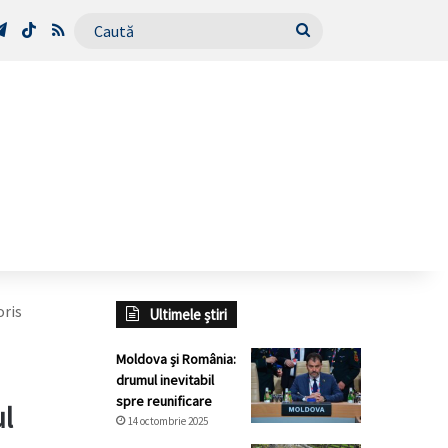
Tube
Telegram
TikTok
RSS
Caută
oris
Ultimele știri
Moldova și România:
drumul inevitabil
spre reunificare
ul
14 octombrie 2025