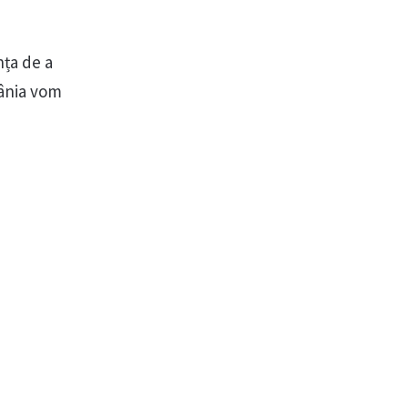
nța de a
mânia vom