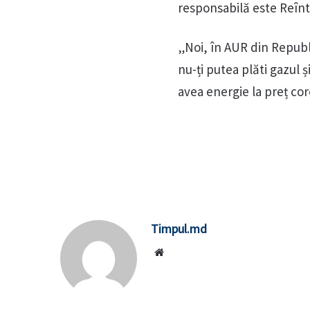
responsabilă este Reîn
„Noi, în AUR din Republ
nu-ți putea plăti gazul 
avea energie la preț cor
Timpul.md
Website