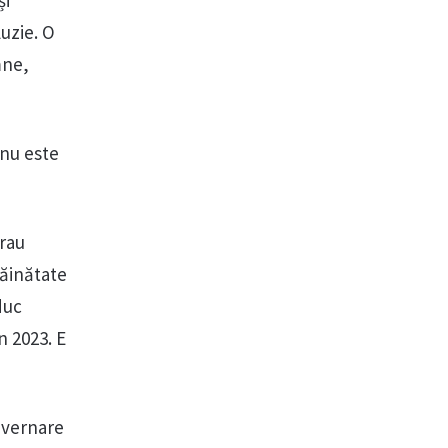
și
luzie. O
mne,
 nu este
erau
răinătate
duc
n 2023. E
guvernare