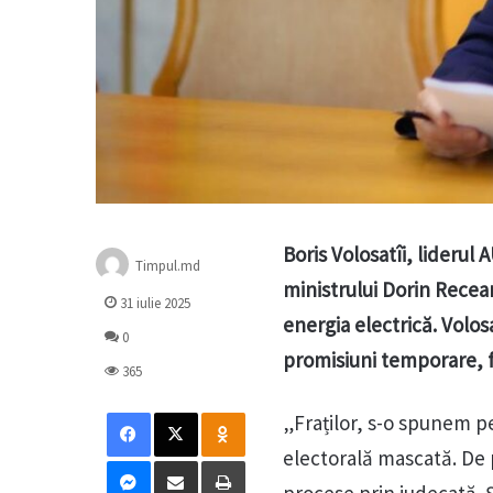
Boris Volosatîi, liderul
Timpul.md
ministrului Dorin Recean
31 iulie 2025
energia electrică. Volos
0
promisiuni temporare, f
365
Facebook
X
Odnoklassniki
„Fraților, s-o spunem p
electorală mascată. De 
Messenger
Distribuie prin mail
Tipărește