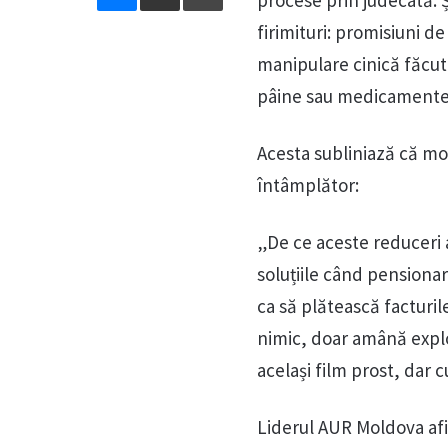
procese prin judecată. Ș
firimituri: promisiuni de
manipulare cinică făcută
pâine sau medicamente”,
Acesta subliniază că m
întâmplător:
„De ce aceste reduceri 
soluțiile când pensionar
ca să plătească facturil
nimic, doar amână exploz
același film prost, dar cu
Liderul AUR Moldova afi