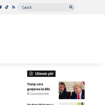
Tube
Telegram
TikTok
RSS
Caută
Ultimele știri
Trump cere
grațierea lui Bibi
13 octombrie 2025