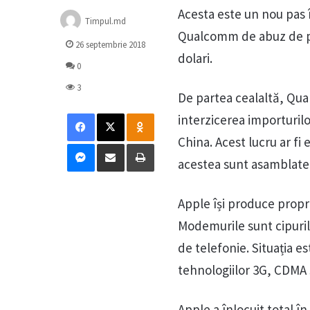
Acesta este un nou pas î
Timpul.md
Qualcomm de abuz de poz
26 septembrie 2018
dolari.
0
3
De partea cealaltă, Qua
Facebook
X
Odnoklassniki
interzicerea importurilo
China. Acest lucru ar fi 
Messenger
Distribuie prin mail
Tipărește
acestea sunt asamblate 
Apple își produce propr
Modemurile sunt cipuril
de telefonie. Situația 
tehnologiilor 3G, CDMA 
Apple a înlocuit total 