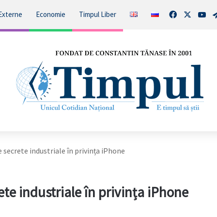
Facebook
X
You
Externe
Economie
Timpul Liber
e secrete industriale în privința iPhone
ete industriale în privința iPhone