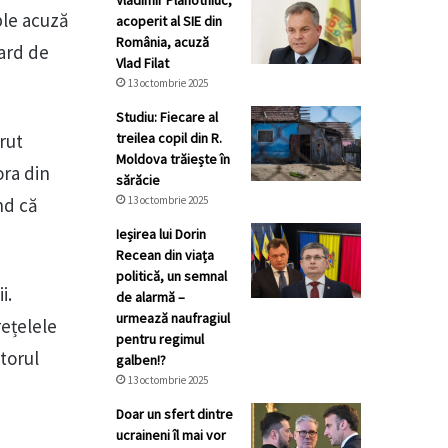
Vladimir Plahotniuc,
ple acuză
acoperit al SIE din
România, acuză
ard de
Vlad Filat
13 octombrie 2025
Studiu: Fiecare al
rut
treilea copil din R.
Moldova trăiește în
ora din
sărăcie
ind că
13 octombrie 2025
Ieșirea lui Dorin
Recean din viața
politică, un semnal
i.
de alarmă –
urmează naufragiul
rețelele
pentru regimul
torul
galben!?
13 octombrie 2025
Doar un sfert dintre
ucraineni îl mai vor