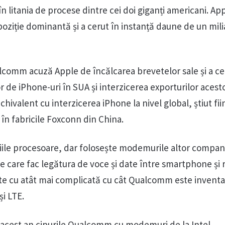
n litania de procese dintre cei doi giganți americani. Ap
iție dominantă și a cerut în instanță daune de un mili
lcomm acuză Apple de încălcarea brevetelor sale și a ce
r de iPhone-uri în SUA și interzicerea exporturilor acest
echivalent cu interzicerea iPhone la nivel global, știut fi
în fabricile Foxconn din China.
iile procesoare, dar folosește modemurile altor compani
e care fac legătura de voce și date între smartphone și 
este cu atât mai complicată cu cât Qualcomm este inventa
și LTE.
în acest an cipurile Qualcomm cu modemuri de la Intel.