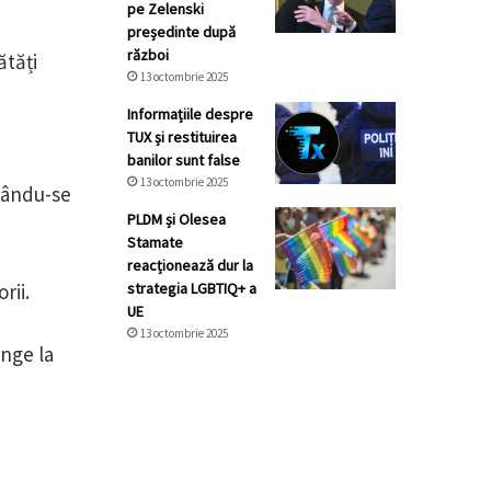
pe Zelenski
președinte după
război
ătăți
13 octombrie 2025
Informațiile despre
TUX și restituirea
banilor sunt false
13 octombrie 2025
cându-se
PLDM și Olesea
Stamate
reacționează dur la
rii.
strategia LGBTIQ+ a
UE
13 octombrie 2025
unge la