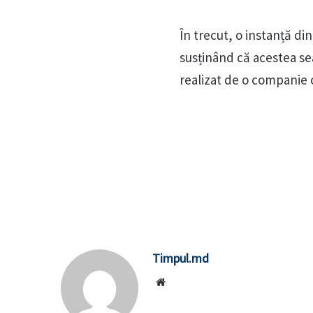
În trecut, o instanță di
susținând că acestea s
realizat de o companie c
Timpul.md
Website