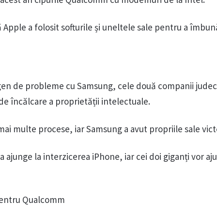
pple a folosit softurile și uneltele sale pentru a îmbun
t gen de probleme cu Samsung, cele două companii jude
de încălcare a proprietății intelectuale.
mai multe procese, iar Samsung a avut propriile sale victo
a ajunge la interzicerea iPhone, iar cei doi giganți vor aj
pentru Qualcomm