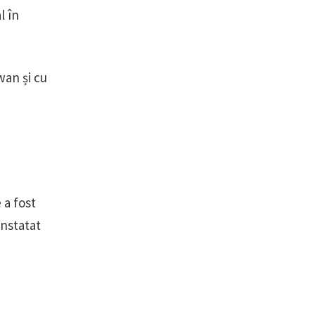
l în
wan și cu
 a fost
onstatat