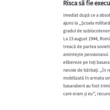
Risca să fie execu
Imediat după ce a absolv
ajuns la „Școala militar
gradul de sublocotenen
La 23 august 1944, Român
treacă de partea sovietic
amintește pensionarul. C
elibereze pe toți basara
nevoie de bărbați. „În r
mobilizată în armata sov
basarabeni au fost trimiș
care eram și eu”, recun