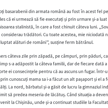
ți basarabenii din armata română au fost în acest fel pe
eles că ei urmează să fie executați și prin urmare și-a luat
hisoarea stalinistă, în care a fost chinuit câteva luni. „Sov
considerau trădători. Cu toate acestea, mie niciodată n
luptat alături de români”, susține ferm bătrânul.
ers câteva zile prin zăpadă, pe câmpuri, prin păduri, ca 
timp s-a adăpostit la câteva familii, dar de fiecare dată a
orte ei consecințele pentru că au ascuns un fugar. Într-u
prin cunoscuți mama sa i-a făcut un alt pașaport și el a f
ălți. La nord, bărbatul și-a găsit de lucru la gimnaziul ind
imit să predea meseria de lăcătuș. Când situația a deven
evenit la Chișinău, unde și-a continuat studiile la Faculta