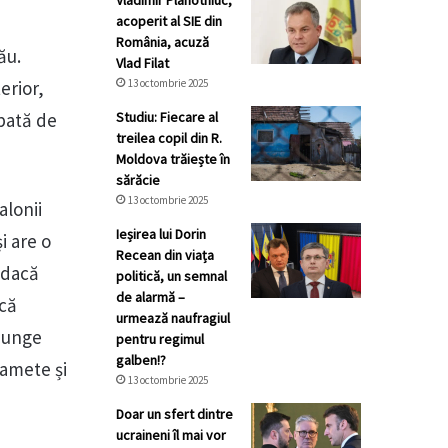
Vladimir Plahotniuc,
acoperit al SIE din
România, acuză
ău.
Vlad Filat
erior,
13 octombrie 2025
upată de
Studiu: Fiecare al
treilea copil din R.
Moldova trăiește în
sărăcie
13 octombrie 2025
alonii
Ieșirea lui Dorin
i are o
Recean din viața
r dacă
politică, un semnal
de alarmă –
acă
urmează naufragiul
ajunge
pentru regimul
galben!?
oamete și
13 octombrie 2025
Doar un sfert dintre
ucraineni îl mai vor