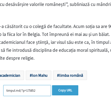
ă cu desăvârșire valorile românești”, subliniază cu mândr
-a căsătorit cu o colegă de facultate. Acum soția sa are 9
la fiica lor în Belgia. Tot împreună ei mai au și un băiat. 
cademicianul face știință, iar visul său este ca, în timpul
, să fie introdusă disciplina de educația moral spirituală
lte despre religie.
academician
Ion Mahu
limba română
Copy URL