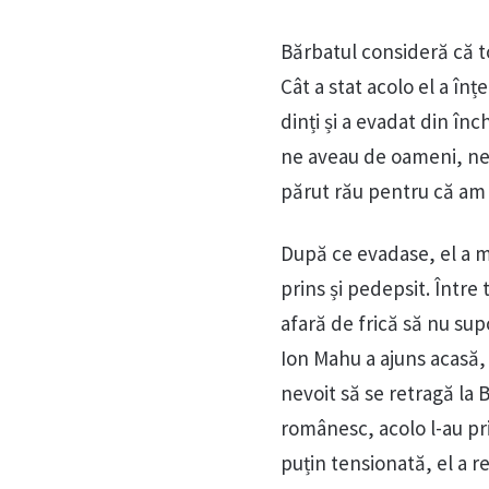
Bărbatul consideră că to
Cât a stat acolo el a înț
dinți și a evadat din înc
ne aveau de oameni, ne 
părut rău pentru că am 
După ce evadase, el a m
prins și pedepsit. Între 
afară de frică să nu sup
Ion Mahu a ajuns acasă, 
nevoit să se retragă la B
românesc, acolo l-au pr
puțin tensionată, el a r