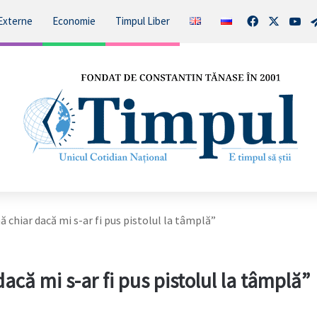
Facebook
X
You
Externe
Economie
Timpul Liber
ă chiar dacă mi s-ar fi pus pistolul la tâmplă”
acă mi s-ar fi pus pistolul la tâmplă”