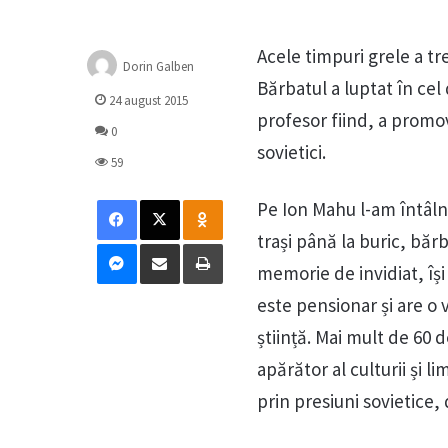
Acele timpuri grele a tr
Dorin Galben
Bărbatul a luptat în cel
24 august 2015
profesor fiind, a promov
0
sovietici.
59
Facebook
X
Odnoklassniki
Pe Ion Mahu l-am întâln
trași până la buric, bărb
Messenger
Distribuie prin mail
Tipărește
memorie de invidiat, își
este pensionar și are o 
știință. Mai mult de 60 
apărător al culturii și 
prin presiuni sovietice,