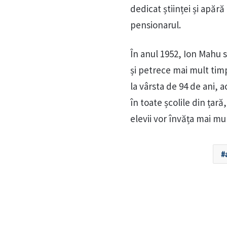
dedicat științei și apăr
pensionarul.
În anul 1952, Ion Mahu s
și petrece mai mult timp 
la vârsta de 94 de ani, a
în toate școlile din țară
elevii vor învăța mai mu