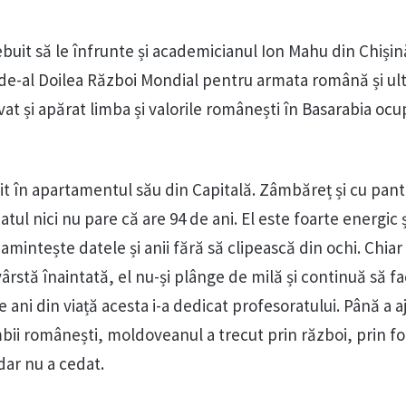
ebuit să le înfrunte și academicianul Ion Mahu din Chișin
 de-al Doilea Război Mondial pentru armata română și ult
at și apărat limba și valorile românești în Basarabia oc
it în apartamentul său din Capitală. Zâmbăreț și cu pant
atul nici nu pare că are 94 de ani. El este foarte energic ș
 amintește datele și anii fără să clipească din ochi. Chia
vârstă înaintată, el nu-și plânge de milă și continuă să f
de ani din viață acesta i-a dedicat profesoratului. Până a 
limbii românești, moldoveanul a trecut prin război, prin f
 dar nu a cedat.