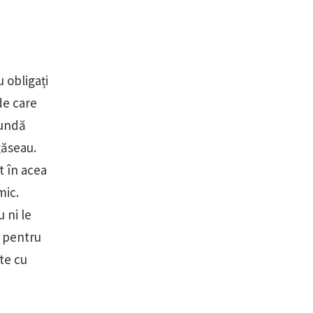
 obligați
de care
cundă
găseau.
t în acea
mic.
 ni le
i pentru
te cu