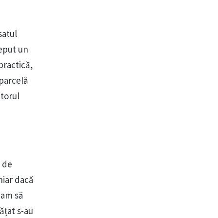
satul
ceput un
practică,
 parcelă
torul
ă de
hiar dacă
scam să
ățat s-au