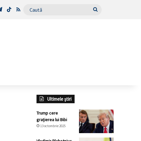
Tube
Telegram
TikTok
RSS
Caută
Ultimele știri
Trump cere
grațierea lui Bibi
13 octombrie 2025