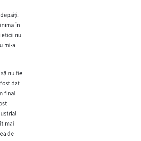
depsiți.
 inima în
ieticii nu
u mi-a
să nu fie
 fost dat
n final
ost
ustrial
it mai
tea de