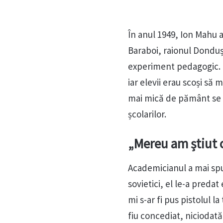
În anul 1949, Ion Mahu a 
Baraboi, raionul Dondușe
experiment pedagogic. To
iar elevii erau scoși să
mai mică de pământ se p
școlarilor.
„Mereu am știut 
Academicianul a mai spus
sovietici, el le-a preda
mi s-ar fi pus pistolul 
fiu concediat, niciodată