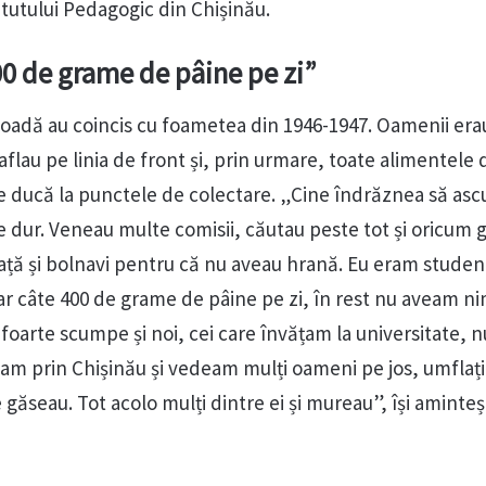
titutului Pedagogic din Chișinău.
 de grame de pâine pe zi”
rioadă au coincis cu foametea din 1946-1947. Oamenii erau
 aflau pe linia de front și, prin urmare, toate alimentele 
e ducă la punctele de colectare. „Cine îndrăznea să as
e dur. Veneau multe comisii, căutau peste tot și oricum 
față și bolnavi pentru că nu aveau hrană. Eu eram studen
 câte 400 de grame de pâine pe zi, în rest nu aveam ni
foarte scumpe și noi, cei care învățam la universitate, nu
m prin Chișinău și vedeam mulți oameni pe jos, umflaț
găseau. Tot acolo mulți dintre ei și mureau”, își aminteș