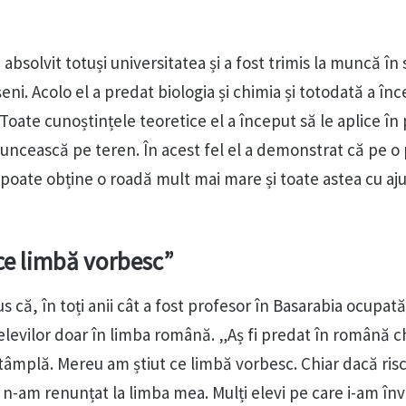
absolvit totuși universitatea și a fost trimis la muncă în 
ni. Acolo el a predat biologia și chimia și totodată a în
ate cunoștințele teoretice el a început să le aplice în 
 muncească pe teren. În acest fel el a demonstrat că pe o
oate obține o roadă mult mai mare și toate astea cu aju
ce limbă vorbesc”
 că, în toți anii cât a fost profesor în Basarabia ocupat
t elevilor doar în limba română. „Aș fi predat în română c
la tâmplă. Mereu am știut ce limbă vorbesc. Chiar dacă ri
 n-am renunțat la limba mea. Mulți elevi pe care i-am înv