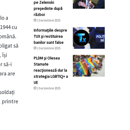
pe Zelenski
președinte după
război
lo a
13 octombrie 2025
 1944 cu
Informațiile despre
română.
TUX și restituirea
banilor sunt false
bligat să
13 octombrie 2025
 își
PLDM și Olesea
r să-i
Stamate
reacționează dur la
ara are
strategia LGBTIQ+ a
UE
13 octombrie 2025
soldați
, printre