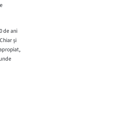
ie
0 de ani
Chiar și
 apropiat,
, unde