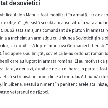
tat de sovietici
it liceul, Ion Mahu a fost mobilizat în armată, iar de aco
ă de ofițeri”. „Această școală am absolvit-o în vara anului
t. După asta am ajuns comandant de pluton în armata 
ia a încheiat un armistițiu cu Uniunea Sovietică și s-a o
ilor, iar după – să lupte împotriva Germaniei hitleriste”,
ând apele s-au liniștit, sovieticii le-au ordonat românilo
benii care au luptat în armata română. Ei au motivat că ț
ealitate, a doua zi, după ce ne-au eliberat, o parte a fost
ietică și trimisă pe prima linie a frontului. Alt număr de 
i în Siberia. Restul a nimerit în penitenciarele staliniste
oaște veteranul de război.