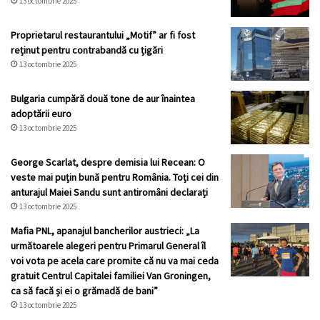
13 octombrie 2025
Proprietarul restaurantului „Motif” ar fi fost
reținut pentru contrabandă cu țigări
13 octombrie 2025
Bulgaria cumpără două tone de aur înaintea
adoptării euro
13 octombrie 2025
George Scarlat, despre demisia lui Recean: O
veste mai puțin bună pentru România. Toți cei din
anturajul Maiei Sandu sunt antiromâni declarați
13 octombrie 2025
Mafia PNL, apanajul bancherilor austrieci: „La
următoarele alegeri pentru Primarul General îl
voi vota pe acela care promite că nu va mai ceda
gratuit Centrul Capitalei familiei Van Groningen,
ca să facă și ei o grămadă de bani”
13 octombrie 2025