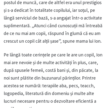
postul de muncă, care de altfel era unul prestigios
și s-a dedicat în totalitate copilului, iar soțul, pe
lângă serviciul de bază, s-a angajat într-o activitate
suplimentară. „Atunci când cunoscuții mă întreabă
de ce nu mai am copii, răspund în glumă că eu am
crescut un copil cât alții șase”, spune mama lui Ion.
Pe lângă toate cerințele pe care le are un copil, Ion
mai are nevoie și de multe activități în plus, care,
după spusele femeii, costă bani și, din păcate, la
noi sunt plătite din buzunarul părinților. Printre
acestea se numără: terapiile aba, pecs, teacch,
logopedia, literatură din domeniu și multe alte
lucruri necesare pentru o dezvoltare eficientă a