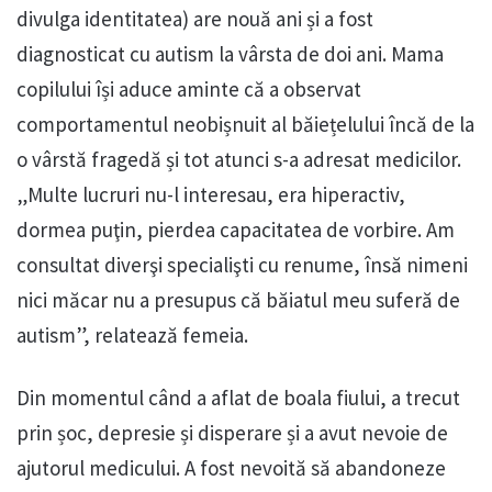
divulga identitatea) are nouă ani și a fost
diagnosticat cu autism la vârsta de doi ani. Mama
copilului își aduce aminte că a observat
comportamentul neobișnuit al băiețelului încă de la
o vârstă fragedă și tot atunci s-a adresat medicilor.
„Multe lucruri nu-l interesau, era hiperactiv,
dormea puţin, pierdea capacitatea de vorbire. Am
consultat diverşi specialişti cu renume, însă nimeni
nici măcar nu a presupus că băiatul meu suferă de
autism”, relatează femeia.
Din momentul când a aflat de boala fiului, a trecut
prin șoc, depresie și disperare și a avut nevoie de
ajutorul medicului. A fost nevoită să abandoneze