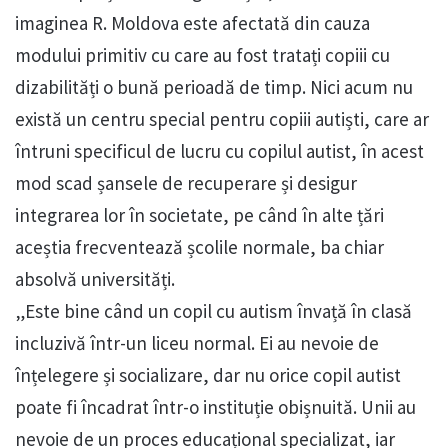
imaginea R. Moldova este afectată din cauza
modului primitiv cu care au fost tratați copiii cu
dizabilități o bună perioadă de timp. Nici acum nu
există un centru special pentru copiii autiști, care ar
întruni specificul de lucru cu copilul autist, în acest
mod scad șansele de recuperare și desigur
integrarea lor în societate, pe când în alte țări
aceștia frecventează școlile normale, ba chiar
absolvă universități.
„Este bine când un copil cu autism învață în clasă
incluzivă într-un liceu normal. Ei au nevoie de
înțelegere și socializare, dar nu orice copil autist
poate fi încadrat într-o instituție obișnuită. Unii au
nevoie de un proces educațional specializat, iar