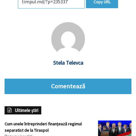
Copy URL
Stela Televca
Comentează
Ultimele știri
Cum unele întreprinderi finanțează regimul
separatist de la Tiraspol