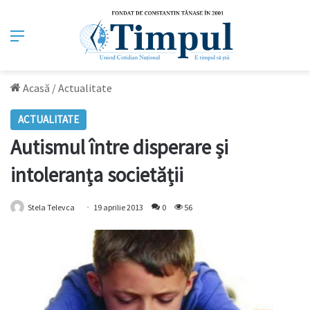
Meniu
Acasă
/
Actualitate
ACTUALITATE
Autismul între disperare și
intoleranța societății
Stela Televca
19 aprilie 2013
0
56