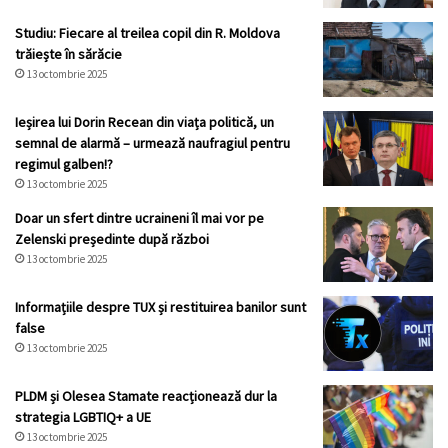
Studiu: Fiecare al treilea copil din R. Moldova
trăiește în sărăcie
13 octombrie 2025
Ieșirea lui Dorin Recean din viața politică, un
semnal de alarmă – urmează naufragiul pentru
regimul galben!?
13 octombrie 2025
Doar un sfert dintre ucraineni îl mai vor pe
Zelenski președinte după război
13 octombrie 2025
Informațiile despre TUX și restituirea banilor sunt
false
13 octombrie 2025
PLDM și Olesea Stamate reacționează dur la
strategia LGBTIQ+ a UE
13 octombrie 2025