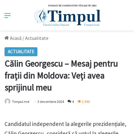
Meniu
Acasă
/
Actualitate
ACTUALITATE
Călin Georgescu – Mesaj pentru
frații din Moldova: Veți avea
sprijinul meu
Timpul.md
3 decembrie 2024
4
1.590
Candidatul independent la alegerile prezidențiale,
Călin Georgescu, consideră că votul la alegerile