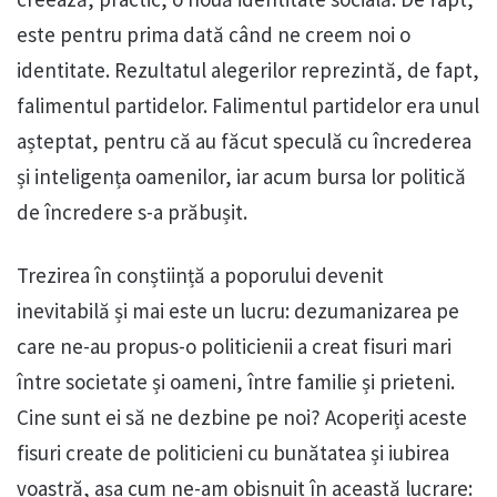
este pentru prima dată când ne creem noi o
identitate. Rezultatul alegerilor reprezintă, de fapt,
falimentul partidelor. Falimentul partidelor era unul
așteptat, pentru că au făcut speculă cu încrederea
și inteligența oamenilor, iar acum bursa lor politică
de încredere s-a prăbușit.
Trezirea în conștiință a poporului devenit
inevitabilă și mai este un lucru: dezumanizarea pe
care ne-au propus-o politicienii a creat fisuri mari
între societate și oameni, între familie și prieteni.
Cine sunt ei să ne dezbine pe noi? Acoperiți aceste
fisuri create de politicieni cu bunătatea și iubirea
voastră, așa cum ne-am obișnuit în această lucrare: