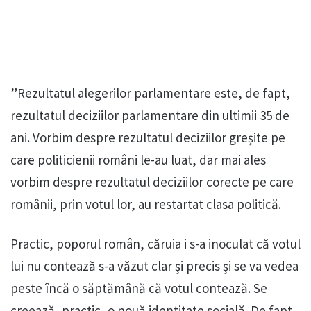
”Rezultatul alegerilor parlamentare este, de fapt,
rezultatul deciziilor parlamentare din ultimii 35 de
ani. Vorbim despre rezultatul deciziilor greșite pe
care politicienii români le-au luat, dar mai ales
vorbim despre rezultatul deciziilor corecte pe care
românii, prin votul lor, au restartat clasa politică.
Practic, poporul român, căruia i s-a inoculat că votul
lui nu contează s-a văzut clar și precis și se va vedea
peste încă o săptămână că votul contează. Se
creează, practic, o nouă identitate socială. De fapt,