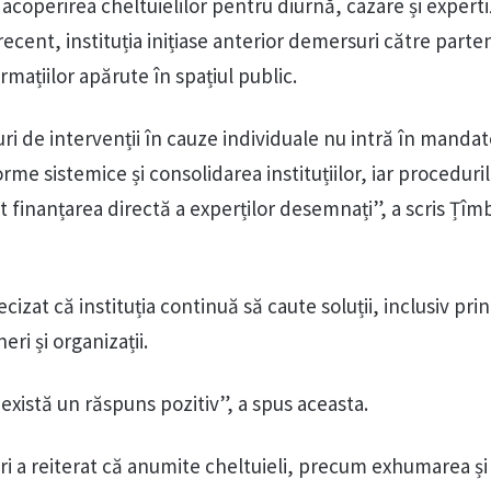
 acoperirea cheltuielilor pentru diurnă, cazare și experti
cent, instituția inițiase anterior demersuri către parten
rmațiilor apărute în spațiul public.
ri de intervenții în cauze individuale nu intră în mandate
rme sistemice și consolidarea instituțiilor, iar proceduri
 finanțarea directă a experților desemnați”, a scris Țîmb
izat că instituția continuă să caute soluții, inclusiv prin
ri și organizații.
există un răspuns pozitiv”, a spus aceasta.
ri a reiterat că anumite cheltuieli, precum exhumarea și