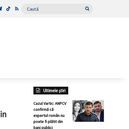
Tube
Telegram
TikTok
RSS
Caută
Ultimele știri
Cazul Vartic: ANPCV
confirmă că
in
expertul român nu
poate fi plătit din
bani publici