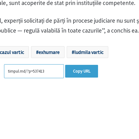
e, sunt acoperite de stat prin instituțiile competente.
experții solicitați de părți în procese judiciare nu sunt 
publice — regulă valabilă în toate cazurile”, a conchis ea.
cazul vartic
exhumare
ludmila vartic
Copy URL