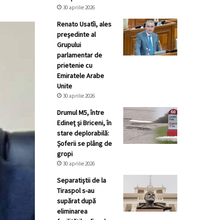
30 aprilie 2026
Renato Usatîi, ales
președinte al
Grupului
parlamentar de
prietenie cu
Emiratele Arabe
Unite
30 aprilie 2026
Drumul M5, între
Edineț și Briceni, în
stare deplorabilă:
Șoferii se plâng de
gropi
30 aprilie 2026
Separatiștii de la
Tiraspol s-au
supărat după
eliminarea