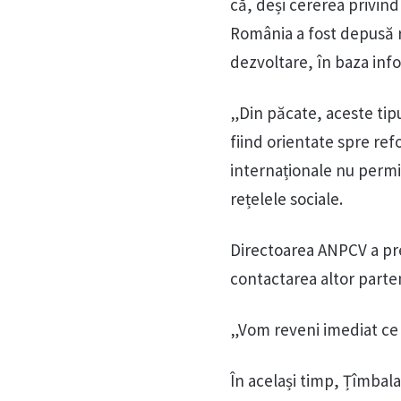
că, deși cererea privind
România a fost depusă re
dezvoltare, în baza info
„Din păcate, aceste tipu
fiind orientate spre refo
internaționale nu permit
rețelele sociale.
Directoarea ANPCV a prec
contactarea altor partene
„Vom reveni imediat ce 
În același timp, Țîmbala