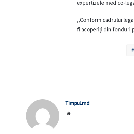
expertizele medico-legal
„Conform cadrului legal, 
fi acoperiți din fonduri 
Timpul.md
Website