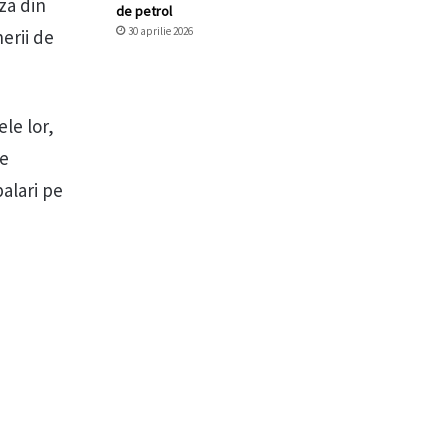
za din
de petrol
30 aprilie 2026
erii de
le lor,
le
alari pe