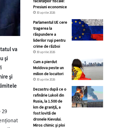
facilităților fiscale:
Presiuni economice
30 aprilie 2026
Parlamentul UE cere
tragerea la
răspundere a
liderilor ruși pentru
crime de război
tatul va
30 aprilie 2026
u și
Cum a pierdut
i
Moldova peste un
milion de locuitori
ire și
30 aprilie 2026
limitele
Dezastru după ce o
rafinărie Lukoil din
Rusia, la 1.500 de
km de graniță, a
e 29
fost lovită de
dronele Kievului.
menționat
Miros chimic și ploi