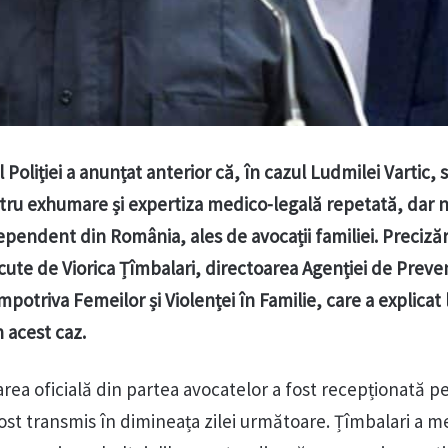
Poliției a anunțat anterior că, în cazul Ludmilei Vartic, s
ntru exhumare și expertiza medico-legală repetată, dar n
ependent din România, ales de avocații familiei. Precizăr
ute de Viorica Țîmbalari, directoarea Agenției de Preven
potriva Femeilor și Violenței în Familie, care a explicat 
n acest caz.
tarea oficială din partea avocatelor a fost recepționată p
 fost transmis în dimineața zilei următoare. Țîmbalari a 