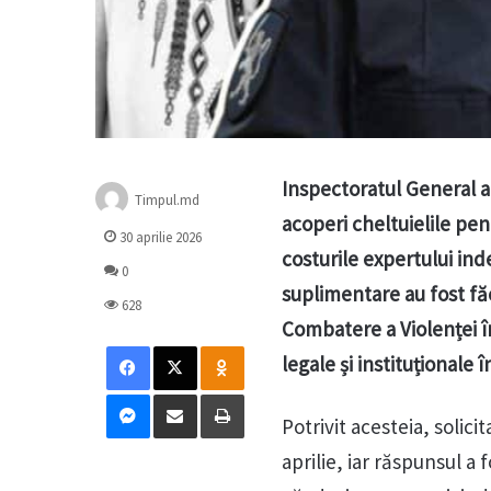
Inspectoratul General al 
Timpul.md
acoperi cheltuielile pe
30 aprilie 2026
costurile expertului ind
0
suplimentare au fost făc
628
Combatere a Violenței îm
Facebook
X
Odnoklassniki
legale și instituționale î
Messenger
Distribuie prin mail
Tipărește
Potrivit acesteia, solici
aprilie, iar răspunsul a