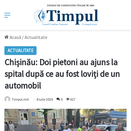
Meniu
Acasă
/
Actualitate
ACTUALITATE
Chișinău: Doi pietoni au ajuns la
spital după ce au fost loviți de un
automobil
Timpul.md
8 iulie 2026
0
627