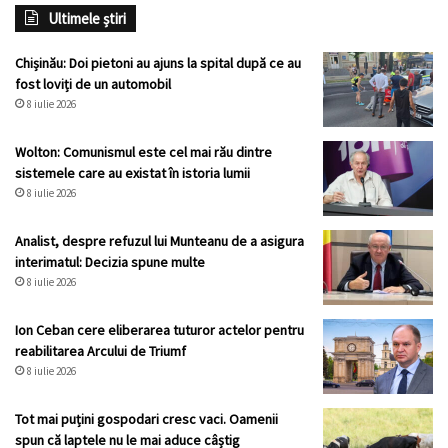
Ultimele știri
Chișinău: Doi pietoni au ajuns la spital după ce au
fost loviți de un automobil
8 iulie 2026
Wolton: Comunismul este cel mai rău dintre
sistemele care au existat în istoria lumii
8 iulie 2026
Analist, despre refuzul lui Munteanu de a asigura
interimatul: Decizia spune multe
8 iulie 2026
Ion Ceban cere eliberarea tuturor actelor pentru
reabilitarea Arcului de Triumf
8 iulie 2026
Tot mai puțini gospodari cresc vaci. Oamenii
spun că laptele nu le mai aduce câștig