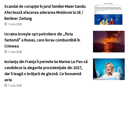
Scandal de corupție în jurul familiei Maiei Sandu:
Afectează afacerea aderarea Moldovei la UE /
Berliner Zeitung
7 iulie 2026
Ucraina loveşte opt petroliere din „flota
fantomă” a Rusiei, care livrau combustibili în
Crimeea
7 iulie 2026
Instanța din Franța îi permite lui Marine Le Pen să
candideze la alegerile prezidențiale din 2027,
dar îi leagă o brățară de gleznă. Ce înseamnă
asta
7 iulie 2026