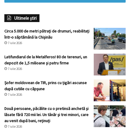
Ultimele știri
Circa 5.000 de metri pătrați de drumuri, reabilitați
într-o săptămână la Chișinău
7 iulie 2026
Latifundiarul de la Metalferos! 80 de terenuri, un
depozit de 1,5 milioane și patru firme
7 iulie 2026
Șofer moldovean de TIR, prins cu țigări ascunse
după cutiile cu căpșune
7 iulie 2026
Două persoane, păcălite cu o pretinsă anchetă și
lăsate fără 720 mii lei. Un tânăr și trei minori, care
au venit după bani, reținuți
7 iulie 2026