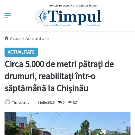
Meniu
Acasă
/
Actualitate
ACTUALITATE
Circa 5.000 de metri pătrați de
drumuri, reabilitați într-o
săptămână la Chișinău
Timpul.md
7 iulie 2026
0
427