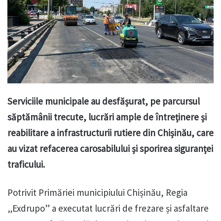
Serviciile municipale au desfășurat, pe parcursul
săptămânii trecute, lucrări ample de întreținere și
reabilitare a infrastructurii rutiere din Chișinău, care
au vizat refacerea carosabilului și sporirea siguranței
traficului.
Potrivit Primăriei municipiului Chișinău, Regia
„Exdrupo” a executat lucrări de frezare și asfaltare