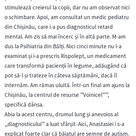
stimulează creierul la copii, dar nu am observat nici
o schimbare. Apoi, am consultat un medic pediatru
din Chișinău, care i-a pus diagnosticul retard
mental. Am zis să mai încerc și în altă parte. M-am
dus la Psihiatria din Bălți. Nici cinci minute nu l-a
examinat și i-a prescris Rispolept, un medicament
care transformă pacienții în legume, adăugând că
pot să-l și trateze în câteva săptămâni, dacă îl
internăm. Am rămas uluită. Într-un final am ajuns la
Chișinău, la centrul de resurse ”Voinicel””,
specifică dânsa.
Abia la acest centru, drumul lung și anevoios al
„diagnosticului” a luat sfârșit. Aici, Anastasiei i s-a
explicat foarte clar că băiatul are semne de autism.