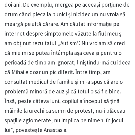
doi ani. De exemplu, mergea pe aceeași porțiune de
drum când pleca la bunici și nicidecum nu vroia să
meargă pe altă cărare. Am căutat informație pe
internet despre simptomele văzute la fiul meu și
am obținut rezultatul „Autism”. Nu vroiam să cred
că mie mi se putea întâmpla așa ceva și pentru o
perioadă de timp am ignorat, liniștindu-mă cu ideea
că Mihai e doar un pic diferit. Între timp, am
consultat medicul de familie și mi-a spus că are o
problemă minoră de auz și că totul o să fie bine.
Însă, peste câteva luni, copilul a început să țină
mâinile la urechi ca semn de protest, nu-i plăceau
spațiile aglomerate, nu implica pe nimeni în jocul
lui”, povestește Anastasia.