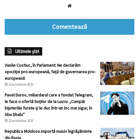
Website
Comentează
Ultimele știri
Vasile Costiuc, în Parlament: Ne declarăm
opoziție pro-europeană, față de guvernarea pro-
europeană
22 octombrie 2025
Pavel Durov, miliardarul care a fondat Telegram,
le face o ofertă hoților de la Luvru: „Cumpăr
bijuteriile furate și le duc într-un loc mai sigur, în
Abu Dhabi”
22 octombrie 2025
Republica Moldova importă masiv îngrășăminte
din Rusia