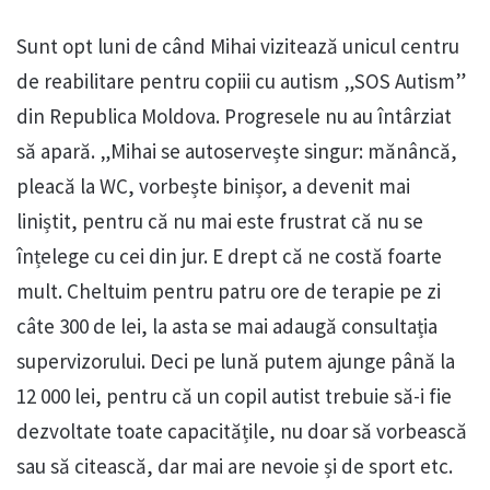
Sunt opt luni de când Mihai vizitează unicul centru
de reabilitare pentru copiii cu autism „SOS Autism”
din Republica Moldova. Progresele nu au întârziat
să apară. „Mihai se autoservește singur: mănâncă,
pleacă la WC, vorbește binișor, a devenit mai
liniștit, pentru că nu mai este frustrat că nu se
înțelege cu cei din jur. E drept că ne costă foarte
mult. Cheltuim pentru patru ore de terapie pe zi
câte 300 de lei, la asta se mai adaugă consultația
supervizorului. Deci pe lună putem ajunge până la
12 000 lei, pentru că un copil autist trebuie să-i fie
dezvoltate toate capacitățile, nu doar să vorbească
sau să citească, dar mai are nevoie și de sport etc.