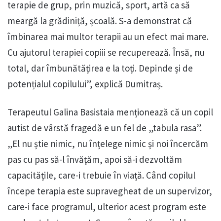
terapie de grup, prin muzică, sport, artă ca să
meargă la grădiniță, școală. S-a demonstrat că
îmbinarea mai multor terapii au un efect mai mare.
Cu ajutorul terapiei copiii se recuperează. Însă, nu
total, dar îmbunătățirea e la toți. Depinde și de
potențialul copilului”, explică Dumitraș.
Terapeutul Galina Basistaia menționează că un copil
autist de vârstă fragedă e un fel de „tabula rasa”.
„El nu știe nimic, nu înțelege nimic și noi încercăm
pas cu pas să-l învățăm, apoi să-i dezvoltăm
capacitățile, care-i trebuie în viață. Când copilul
începe terapia este supravegheat de un supervizor,
care-i face programul, ulterior acest program este