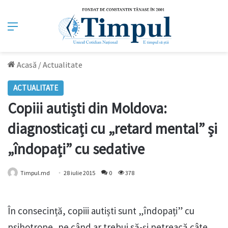
Meniu
Acasă
/
Actualitate
ACTUALITATE
Copiii autiști din Moldova:
diagnosticați cu „retard mental” și
„îndopați” cu sedative
Timpul.md
28 iulie 2015
0
378
În consecință, copiii autiști sunt „îndopați” cu
psihotrope, pe când ar trebui să-și petreacă câte