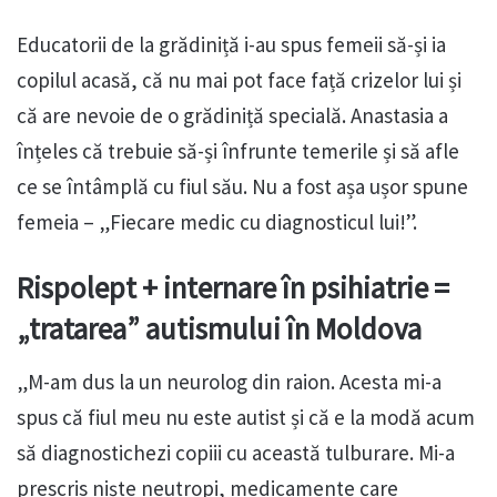
Educatorii de la grădiniță i-au spus femeii să-și ia
copilul acasă, că nu mai pot face față crizelor lui și
că are nevoie de o grădiniță specială. Anastasia a
înțeles că trebuie să-și înfrunte temerile și să afle
ce se întâmplă cu fiul său. Nu a fost așa ușor spune
femeia – „Fiecare medic cu diagnosticul lui!”.
Rispolept + internare în psihiatrie =
„tratarea” autismului în Moldova
„M-am dus la un neurolog din raion. Acesta mi-a
spus că fiul meu nu este autist și că e la modă acum
să diagnostichezi copiii cu această tulburare. Mi-a
prescris niște neutropi, medicamente care