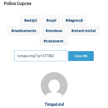
Polina Cupcea
autiști
copii
diagnoză
medicamente
moldova
retard mintal
tratament
Copy URL
Timpul.md