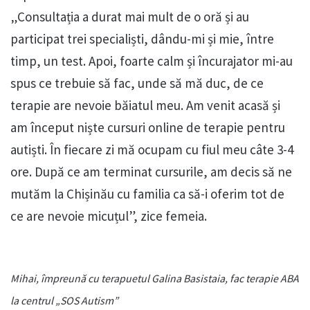
„Consultația a durat mai mult de o oră și au
participat trei specialiști, dându-mi și mie, între
timp, un test. Apoi, foarte calm și încurajator mi-au
spus ce trebuie să fac, unde să mă duc, de ce
terapie are nevoie băiatul meu. Am venit acasă și
am început niște cursuri online de terapie pentru
autiști. În fiecare zi mă ocupam cu fiul meu câte 3-4
ore. După ce am terminat cursurile, am decis să ne
mutăm la Chișinău cu familia ca să-i oferim tot de
ce are nevoie micuțul”, zice femeia.
Mihai, împreună cu terapuetul Galina Basistaia, fac terapie ABA
la centrul „SOS Autism”