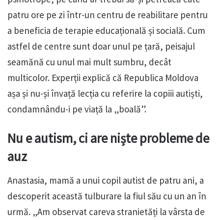
patru ore pe zi într-un centru de reabilitare pentru
a beneficia de terapie educațională și socială. Cum
astfel de centre sunt doar unul pe țară, peisajul
seamănă cu unul mai mult sumbru, decât
multicolor. Experții explică că Republica Moldova
așa și nu-și învață lecția cu referire la copiii autiști,
condamnându-i pe viață la „boală”.
Nu e autism, ci are niște probleme de
auz
Anastasia, mamă a unui copil autist de patru ani, a
descoperit această tulburare la fiul său cu un an în
urmă. „Am observat careva stranietăți la vârsta de