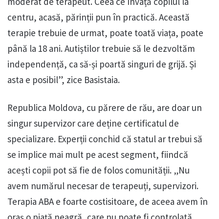
moderat de terapeut. Ceea ce învață copilul la
centru, acasă, părinții pun în practică. Această
terapie trebuie de urmat, poate toată viața, poate
până la 18 ani. Autiștilor trebuie să le dezvoltăm
independență, ca să-și poartă singuri de grijă. Și
asta e posibil”, zice Basistaia.
Republica Moldova, cu părere de rău, are doar un
singur supervizor care deține certificatul de
specializare. Experții conchid că statul ar trebui să
se implice mai mult pe acest segment, fiindcă
acești copii pot să fie de folos comunității. „Nu
avem numărul necesar de terapeuți, supervizori.
Terapia ABA e foarte costisitoare, de aceea avem în
oraș o piață neagră, care nu poate fi controlată,