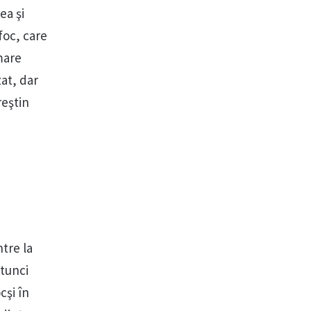
ea şi
foc, care
mare
at, dar
reştin
ntre la
Atunci
cşi în