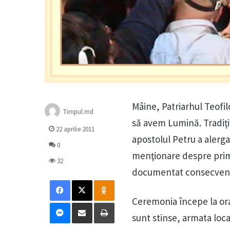
Mâine, Patriarhul Teofil
Timpul.md
să avem Lumină. Tradiţi
22 aprilie 2011
apostolul Petru a alerg
0
menţionare despre primi
32
documentat consecvent
Facebook
X
Odnoklassniki
Ceremonia începe la ora 
Messenger
Distribuie prin mail
Tipărește
sunt stinse, armata loca