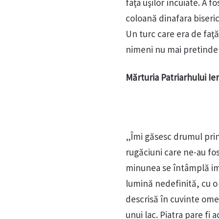
faţa uşilor încuiate. A f
coloană dinafara biseric
Un turc care era de faţă 
nimeni nu mai pretinde l
Mărturia Patriarhului Ie
„Îmi găsesc drumul prin 
rugăciuni care ne-au fos
minunea se întâmplă imed
lumină nedefinită, cu o 
descrisă în cuvinte ome
unui lac. Piatra pare fi