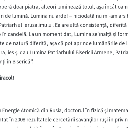
operă doar piatra, alteori luminează totul, aşa încât oam
n de lumină. Lumina nu arde! – niciodată nu mi-am ars 
atriarh al Ierusalimului. Ea are altă consistenţă, diferită
e în candelă. La un moment dat, Lumina se înalţă şi for
te de natură diferită, aşa că pot aprinde lumânările de l
a, ies şi dau Lumina Patriarhului Bisericii Armene, Patri
ţi în Biserică”.
iracol!
u Energie Atomică din Rusia, doctorul în fizică şi matema
at în 2008 rezultatele cercetării savanţilor ruşi în privin