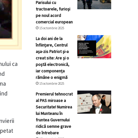
Parisului cu
tractoarele, furioși
pe noul acord
comercial european
15 octombrie 2025
La doi ani de la
înființare, Centrul
așa-zis Patriot și-a
creat site: Are și o
nului ca
poștă electronică,
iar componența
ând
rămâne o enigmă
ima
15 octombrie 2025
iind
Premierul tehnocrat
al PAS miroase a
Securitate! Numirea
lui Munteanu în
fruntea Guvernului
vierii
ridică semne grave
epetat
de întrebare