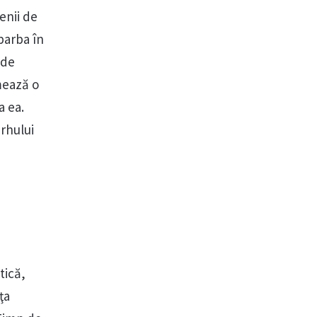
enii de
barba în
 de
mează o
a ea.
arhului
tică,
ţa