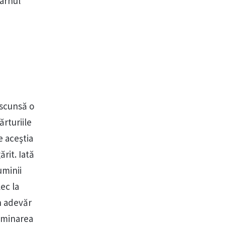
iarhul
ascunsă o
ărturiile
e aceştia
rit. Iată
uminii
ec la
n adevăr
luminarea