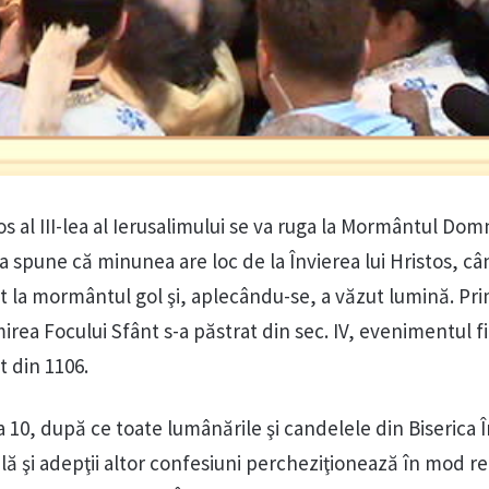
os al III-lea al Ierusalimului se va ruga la Mormântul Dom
a spune că minunea are loc de la Învierea lui Hristos, c
at la mormântul gol şi, aplecându-se, a văzut lumină. Pr
rea Focului Sfânt s-a păstrat din sec. IV, evenimentul f
 din 1106.
10, după ce toate lumânările şi candelele din Biserica În
lă şi adepţii altor confesiuni percheziţionează în mod r