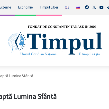
Facebook
X
You
Externe
Economie
Timpul Liber
teaptă Lumina Sfântă
eaptă Lumina Sfântă