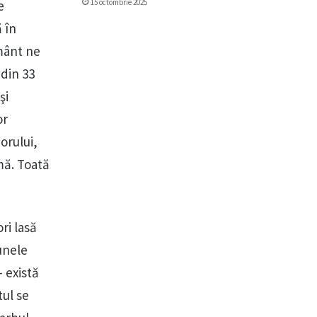
15 octombrie 2025
e
 în
ământ ne
 din 33
şi
or
orului,
rmă. Toată
ri lasă
 unele
 există
tul se