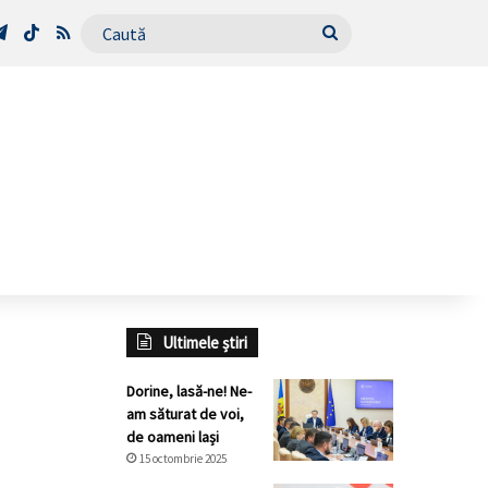
Tube
Telegram
TikTok
RSS
Caută
Ultimele știri
Dorine, lasă-ne! Ne-
am săturat de voi,
de oameni lași
15 octombrie 2025