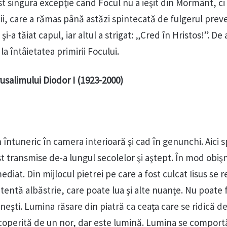
ost singura excepţie când Focul nu a ieşit din Mormânt, ci
ii, care a rămas până astăzi spintecată de fulgerul preve
şi-a tăiat capul, iar altul a strigat: „Cred în Hristos!”. De
a întâietatea primirii Focului.
rusalimului Diodor I (1923-2000)
întuneric în camera interioară şi cad în genunchi. Aici 
t transmise de-a lungul secolelor şi aştept. În mod obişn
iat. Din mijlocul pietrei pe care a fost culcat Iisus se r
tentă albăstrie, care poate lua şi alte nuanţe. Nu poate f
neşti. Lumina răsare din piatră ca ceaţa care se ridică d
 acoperită de un nor, dar este lumină. Lumina se comportă