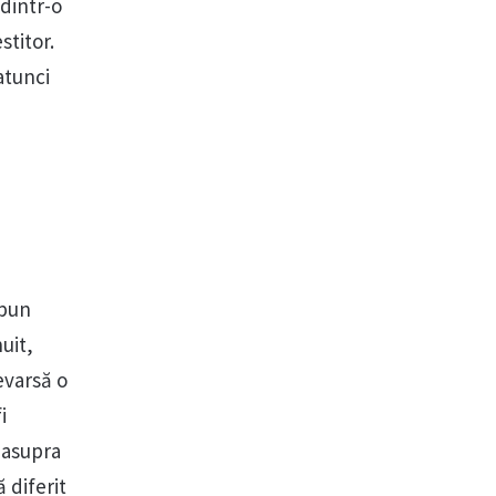
 dintr-o
stitor.
 atunci
spun
uit,
evarsă o
i
easupra
 diferit