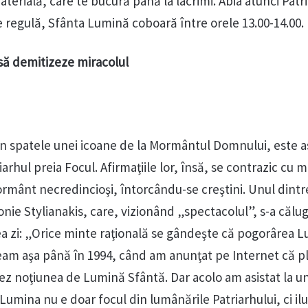
erială, care te bucură până la lacrimi. Abia atunci Patr
e regulă, Sfânta Lumină coboară între orele 13.00-14.00.
 să demitizeze miracolul
 în spatele unei icoane de la Mormântul Domnului, este 
arhul preia Focul. Afirmaţiile lor, însă, se contrazic cu m
ormânt necredincioşi, întorcându-se creştini. Unul dintr
onie Stylianakis, care, vizionând „spectacolul”, s-a călugă
ea zi: „Orice minte raţională se gândeşte că pogorârea L
deam aşa până în 1994, când am anunţat pe Internet că pl
zez noţiunea de Lumină Sfântă. Dar acolo am asistat la u
Lumina nu e doar focul din lumânările Patriarhului, ci i