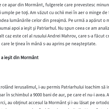
rile ce apar din Mormânt, fulgerele care prevestesc minun
i umple pe toţi. Am văzut cu ochii mei în aer o minge de 
rindea lumânările celor din preajmă. Pe urmă a apărut o 
mai apoi a ieşit şi Patriarhul. Nu spun ceea ce am analiz
lt caz este cel al rusului Andrei Mahrov, care s-a făcut c
 care le ţinea în mână s-au aprins pe neaşteptate.
 a ieşit din Mormânt
trolând Ierusalimul, i-au permis Patriarhului Ioachim să i
 în schimbul a 9000 bani de aur, pe care el nu-i avea. 
urci, au obţinut accesul la Mormânt şi i-au lăsat pe ortodo