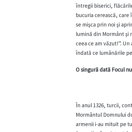
întregii biserici, flăcă
bucuria cerească, care î
se mişca prin noi şi ap
lumină din Mormânt şi nu
ceea ce am văzut!”. Un a
îndată ce lumânările pe
O singură dată Focul nu
În anul 1326, turcii, con
Mormântul Domnului doar
armenii i-au mituit pe t