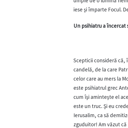
umple de o lumină nemat
iese şi împarte Focul. D
Un psihiatru a încercat
Scepticii consideră că,
candelă, de la care Patri
celor care au mers la M
este psihiatrul grec Ant
cum îşi aminteşte el ac
este un truc. Şi eu cre
Ierusalim, ca să demiti
zguduitor! Am văzut că 