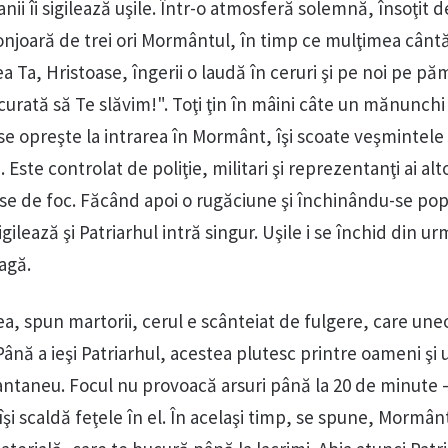
i îi sigilează uşile. Într-o atmosferă solemnă, însoţit d
conjoară de trei ori Mormântul, în timp ce mulţimea cântă
ea Ta, Hristoase, îngerii o laudă în ceruri şi pe noi pe p
urată să Te slăvim!". Toţi ţin în mâini câte un mănunchi
se opreşte la intrarea în Mormânt, îşi scoate veşmintele 
Este controlat de poliţie, militari şi reprezentanţi ai alt
rse de foc. Făcând apoi o rugăciune şi închinându-se pop
ilează şi Patriarhul intră singur. Uşile i se închid din u
agă.
, spun martorii, cerul e scânteiat de fulgere, care uneo
Până a ieşi Patriarhul, acestea plutesc printre oameni şi
antaneu. Focul nu provoacă arsuri până la 20 de minute –
îşi scaldă feţele în el. În acelaşi timp, se spune, Mormân