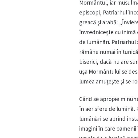
Mormântul, iar musulmani
episcopi, Patriarhul în
greacă şi arabă: „Învier
învredniceşte cu inimă c
de lumânări. Patriarhul 
rămâne numai în tunică. 
biserici, dacă nu are su
uşa Mormântului se desig
lumea amuţeşte şi se ro
Când se apropie minunea
în aer sfere de lumină. 
lumânări se aprind inst
imagini în care oamenii 