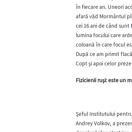
în fiecare an. Uneori ac
afară văd Mormântul pli
cei 16 ani de când sunt P
lumina focului care ard
coloană în care focul es
După ce am primit flacăr
Copt şi apoi celor prezen
Fizicienii ruşi: este un m
Şeful Institutului pentr
Andrey Volkov, a prezent