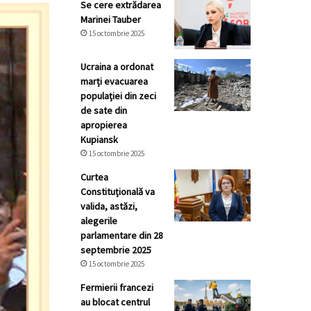
Se cere extrădarea
Marinei Tauber
15 octombrie 2025
Ucraina a ordonat
marți evacuarea
populației din zeci
de sate din
apropierea
Kupiansk
15 octombrie 2025
Curtea
Constituțională va
valida, astăzi,
alegerile
parlamentare din 28
septembrie 2025
15 octombrie 2025
Fermierii francezi
au blocat centrul