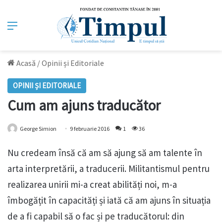
Meniu
Acasă
/
Opinii și Editoriale
OPINII ȘI EDITORIALE
Cum am ajuns traducător
George Simion
9 februarie 2016
1
36
Nu credeam însă că am să ajung să am talente în
arta interpretării, a traducerii. Militantismul pentru
rea‎lizarea unirii mi-a creat abilități noi, m-a
îmbogățit în capacități și iată că am ajuns în situația
de a fi capabil să o fac și pe traducătorul: din