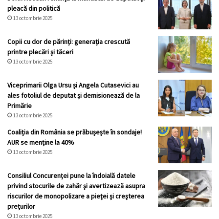
pleacă din politică
13 octombrie 2025
Copii cu dor de părinți: generația crescută
printre plecări și tăceri
13 octombrie 2025
Viceprimarii Olga Ursu și Angela Cutasevici au
ales fotoliul de deputat și demisionează de la
Primărie
13 octombrie 2025
Coaliția din România se prăbușește în sondaje!
AUR se menține la 40%
13 octombrie 2025
Consiliul Concurenței pune la îndoială datele
privind stocurile de zahăr şi avertizează asupra
riscurilor de monopolizare a pieţei şi creşterea
preţurilor
13 octombrie 2025