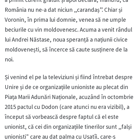
România nu ne-a dat niciun „carandaș”. Chiar și
Voronin, în prima lui domnie, venea să ne umple
beciurile cu vin moldovenesc. Acuma a venit rândul
lui Andrei Năstase, noua speranță a națiunii civice
moldovenești, să încerce să caute susținere de la
noi.
Și venind el pe la televiziuni și fiind întrebat despre
Unire și de ce organizațiile unioniste au plecat din
Piața Marii Adunări Naționale, acuzând în octombrie
2015 pactul cu Dodon (care atunci nu era vizibil), a
început să vorbească despre faptul că el este
unionist, că cei din organizațiile tinerilor sunt „falși
unioniști" care au dat palma cu Usatîi, care-s