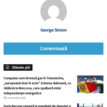
George Simion
Comentează
Ultimele știri
Compania care livrează gaz în Transnistria,
„europeană doar în acte”. Schema dubioasă, cu
rădăcini la Moscova, care spulberă mitul
independenței energetice
13 octombrie 2025
Dorin Recean renunță la mandatul de deputat și