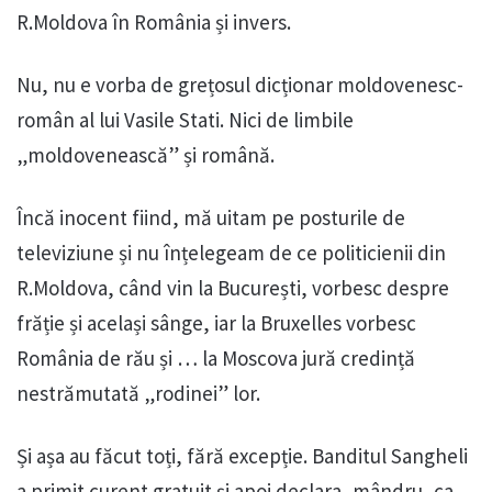
R.Moldova în România și invers.
Nu, nu e vorba de grețosul dicționar moldovenesc-
român al lui Vasile Stati. Nici de limbile
„moldovenească” și română.
Încă inocent fiind, mă uitam pe posturile de
televiziune și nu înțelegeam de ce politicienii din
R.Moldova, când vin la București, vorbesc despre
frăție și același sânge, iar la Bruxelles vorbesc
România de rău și ‎… la Moscova jură credință
nestrămutată „rodinei” lor.
Și așa au făcut toți, fără excepție. Banditul Sangheli
a primit curent gratuit și apoi declara, mândru, ca