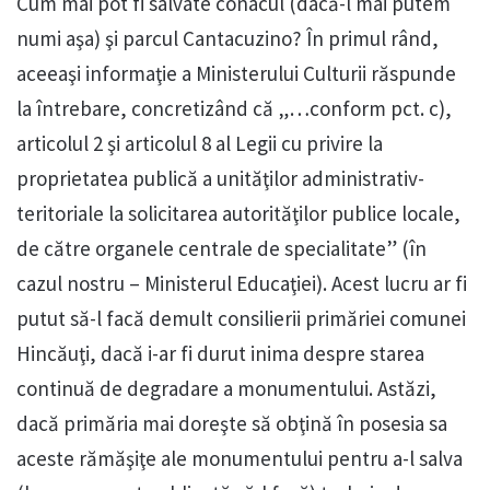
Cum mai pot fi salvate conacul (dacă-l mai putem
numi aşa) şi parcul Cantacuzino? În primul rând,
aceeaşi informaţie a Ministerului Culturii răspunde
la întrebare, concretizând că „…conform pct. c),
articolul 2 şi articolul 8 al Legii cu privire la
proprietatea publică a unităţilor administrativ-
teritoriale la solicitarea autorităţilor publice locale,
de către organele centrale de specialitate” (în
cazul nostru – Ministerul Educaţiei). Acest lucru ar fi
putut să-l facă demult consilierii primăriei comunei
Hincăuţi, dacă i-ar fi durut inima despre starea
continuă de degradare a monumentului. Astăzi,
dacă primăria mai doreşte să obţină în posesia sa
aceste rămăşiţe ale monumentului pentru a-l salva