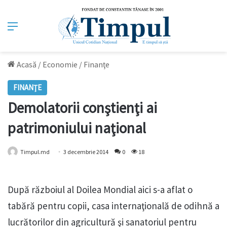
Meniu
Acasă
/
Economie
/
Finanţe
FINANŢE
Demolatorii conştienţi ai
patrimoniului naţional
Timpul.md
3 decembrie 2014
0
18
După războiul al Doilea Mondial aici s-a aflat o
tabără pentru copii, casa internaţională de odihnă a
lucrătorilor din agricultură şi sanatoriul pentru