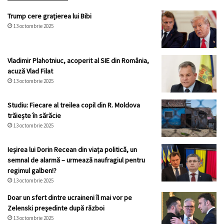
Trump cere grațierea lui Bibi
13 octombrie 2025
Vladimir Plahotniuc, acoperit al SIE din România,
acuză Vlad Filat
13 octombrie 2025
Studiu: Fiecare al treilea copil din R. Moldova
trăiește în sărăcie
13 octombrie 2025
Ieșirea lui Dorin Recean din viața politică, un
semnal de alarmă – urmează naufragiul pentru
regimul galben!?
13 octombrie 2025
Doar un sfert dintre ucraineni îl mai vor pe
Zelenski președinte după război
13 octombrie 2025