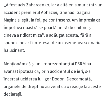
„A fost ucis Zaharcenko, iar alaltăieri a murit într-un
accident premierul Abhaziei, Ghenadi Gagulia.
Mașina a ieșit, la fel, pe contrasens. Am impresia că
împotriva noastră se poartă un război hibrid și
cineva a ridicat miza”, a adăugat acesta, fără a
spune cine ar fi interesat de un asemenea scenariu
halucinant.
Menționăm că și unii reprezentanți ai PSRM au
avansat ipoteza că, prin accidentul de ieri, s-a
încercat uciderea lui Igor Dodon. Deocamdată,
organele de drept nu au venit cu o reacție la aceste
declarații.