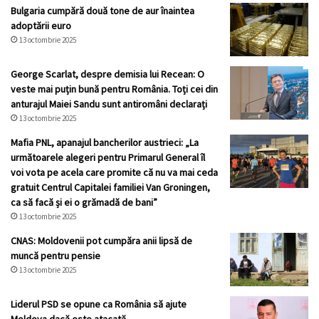
Bulgaria cumpără două tone de aur înaintea
adoptării euro
13 octombrie 2025
George Scarlat, despre demisia lui Recean: O
veste mai puțin bună pentru România. Toți cei din
anturajul Maiei Sandu sunt antiromâni declarați
13 octombrie 2025
Mafia PNL, apanajul bancherilor austrieci: „La
următoarele alegeri pentru Primarul General îl
voi vota pe acela care promite că nu va mai ceda
gratuit Centrul Capitalei familiei Van Groningen,
ca să facă și ei o grămadă de bani”
13 octombrie 2025
CNAS: Moldovenii pot cumpăra anii lipsă de
muncă pentru pensie
13 octombrie 2025
Liderul PSD se opune ca România să ajute
Moldova dacă este atacată