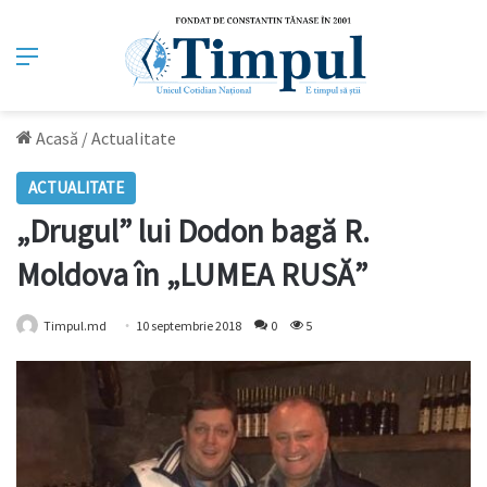
Meniu
Acasă
/
Actualitate
ACTUALITATE
„Drugul” lui Dodon bagă R.
Moldova în „LUMEA RUSĂ”
Timpul.md
10 septembrie 2018
0
5