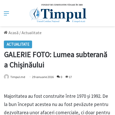
Meniu
Acasă
/
Actualitate
ACTUALITATE
GALERIE FOTO: Lumea subterană
a Chișinăului
Timpul.md
29 ianuarie 2016
0
17
Majoritatea au fost construite între 1970 și 1992. De
la bun început acestea nu au fost pevăzute pentru
dezvoltarea unor afaceri comerciale, ci doar pentru