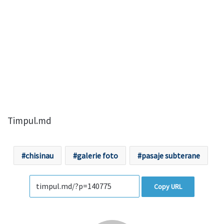
Timpul.md
chisinau
galerie foto
pasaje subterane
Copy URL