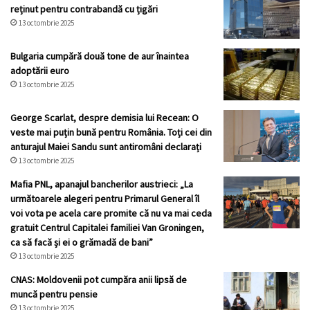
reținut pentru contrabandă cu țigări
13 octombrie 2025
Bulgaria cumpără două tone de aur înaintea
adoptării euro
13 octombrie 2025
George Scarlat, despre demisia lui Recean: O
veste mai puțin bună pentru România. Toți cei din
anturajul Maiei Sandu sunt antiromâni declarați
13 octombrie 2025
Mafia PNL, apanajul bancherilor austrieci: „La
următoarele alegeri pentru Primarul General îl
voi vota pe acela care promite că nu va mai ceda
gratuit Centrul Capitalei familiei Van Groningen,
ca să facă și ei o grămadă de bani”
13 octombrie 2025
CNAS: Moldovenii pot cumpăra anii lipsă de
muncă pentru pensie
13 octombrie 2025