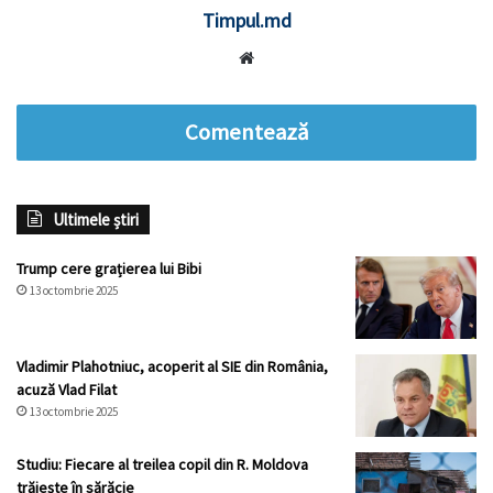
Timpul.md
Website
Comentează
Ultimele știri
Trump cere grațierea lui Bibi
13 octombrie 2025
Vladimir Plahotniuc, acoperit al SIE din România,
acuză Vlad Filat
13 octombrie 2025
Studiu: Fiecare al treilea copil din R. Moldova
trăiește în sărăcie