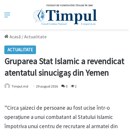
Meniu
Acasă
/
Actualitate
ACTUALITATE
Gruparea Stat Islamic a revendicat
atentatul sinucigaș din Yemen
Timpul.md
29 august 2016
0
2
”Circa șaizeci de persoane au fost ucise într-o
operațiune a unui combatant al Statului Islamic
împotriva unui centru de recrutare al armatei din