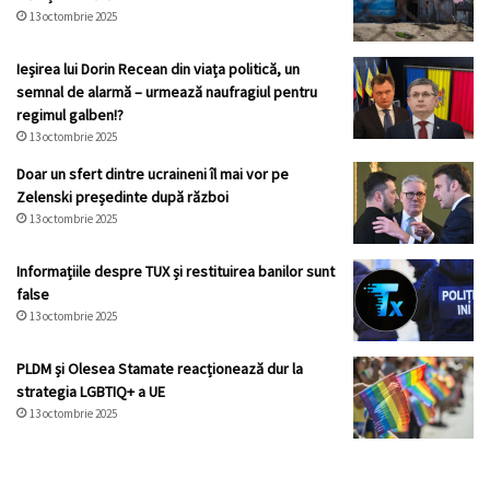
13 octombrie 2025
Ieșirea lui Dorin Recean din viața politică, un
semnal de alarmă – urmează naufragiul pentru
regimul galben!?
13 octombrie 2025
Doar un sfert dintre ucraineni îl mai vor pe
Zelenski președinte după război
13 octombrie 2025
Informațiile despre TUX și restituirea banilor sunt
false
13 octombrie 2025
PLDM și Olesea Stamate reacționează dur la
strategia LGBTIQ+ a UE
13 octombrie 2025