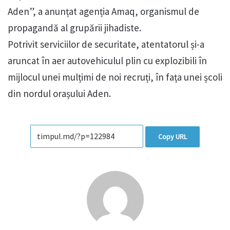
Aden”, a anunțat agenția Amaq, organismul de
propagandă al grupării jihadiste.
Potrivit serviciilor de securitate, atentatorul și-a
aruncat în aer autovehiculul plin cu explozibili în
mijlocul unei mulțimi de noi recruți, în fața unei școli
din nordul orașului Aden.
Copy URL