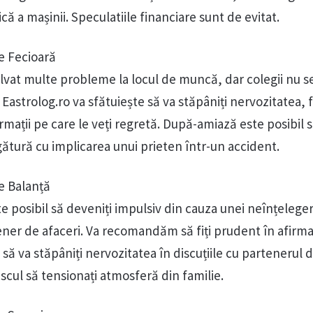
ică a mașinii. Speculatiile financiare sunt de evitat.
e Fecioară
olvat multe probleme la locul de muncă, dar colegii nu s
 Eastrolog.ro va sfătuiește să va stăpâniți nervozitatea, 
afirmații pe care le veți regretă. După-amiază este posibil s
gătură cu implicarea unui prieten într-un accident.
e Balanță
ste posibil să deveniți impulsiv din cauza unei neînțeleger
ner de afaceri. Va recomandăm să fiți prudent în afirmaț
 să va stăpâniți nervozitatea în discuțiile cu partenerul d
iscul să tensionați atmosferă din familie.