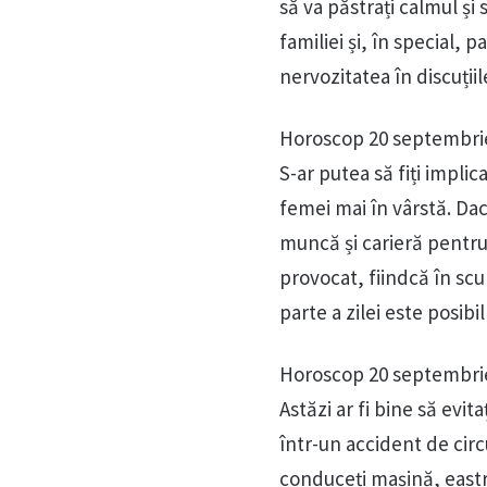
să va păstrați calmul și 
familiei și, în special, 
nervozitatea în discuții
Horoscop 20 septembri
S-ar putea să fiți impli
femei mai în vârstă. Dac
muncă și carieră pentru 
provocat, fiindcă în scur
parte a zilei este posib
Horoscop 20 septembri
Astăzi ar fi bine să evita
într-un accident de circ
conduceți mașină, eastro