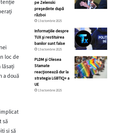
atenție
pe Zelenski
președinte după
perați
război
13 octombrie 2025
Informațiile despre
TUX și restituirea
banilor sunt false
nei
13 octombrie 2025
un loc de
PLDM și Olesea
 lăsați
Stamate
reacționează dur la
În a două
strategia LGBTIQ+ a
UE
13 octombrie 2025
 implicat
t să
i și să