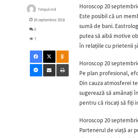
Horoscop 20 septembri
Timpul.md
Este posibil că un membr
20 septembrie 2018
sumă de bani. Eastrolog.r
0
putea să aibă motive obi
7
în relațiile cu prietenii 
Facebook
X
Odnoklassniki
Horoscop 20 septembri
Messenger
Distribuie prin mail
Tipărește
Pe plan profesional, ef
Din cauza atmosferei tens
sugerează să amânați întâ
pentru că riscați să fiți
Horoscop 20 septembr
Partenerul de viață ar 