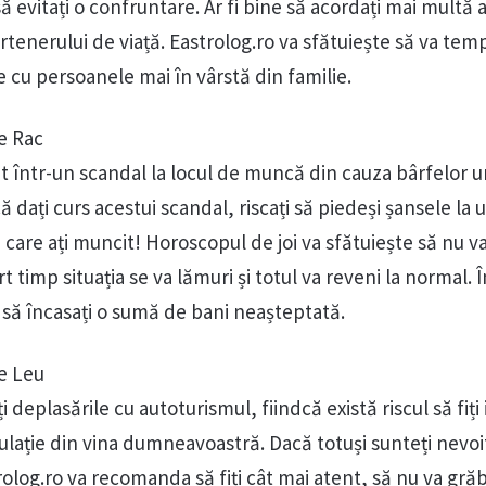
să evitați o confruntare. Ar fi bine să acordați mai multă 
partenerului de viață. Eastrolog.ro va sfătuiește să va tem
le cu persoanele mai în vârstă din familie.
e Rac
cat într-un scandal la locul de muncă din cauza bârfelor u
ă dați curs acestui scandal, riscați să piedeși șansele la 
care ați muncit! Horoscopul de joi va sfătuiește să nu va
t timp situația se va lămuri și totul va reveni la normal. 
il să încasați o sumă de bani neașteptată.
e Leu
ți deplasările cu autoturismul, fiindcă există riscul să fiți
ulație din vina dumneavoastră. Dacă totuși sunteți nevoi
log.ro va recomanda să fiți cât mai atent, să nu va grăbiț