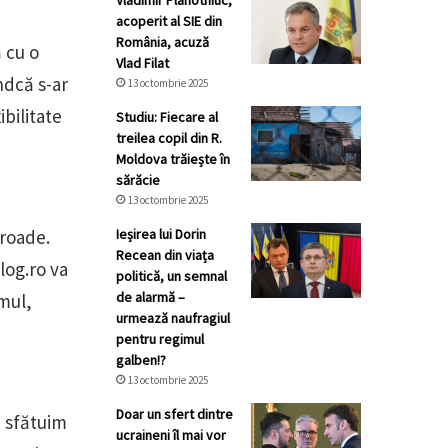
Vladimir Plahotniuc,
acoperit al SIE din
România, acuză
 cu o
Vlad Filat
indcă s-ar
13 octombrie 2025
ibilitate
Studiu: Fiecare al
treilea copil din R.
Moldova trăiește în
sărăcie
13 octombrie 2025
 roade.
Ieșirea lui Dorin
Recean din viața
log.ro va
politică, un semnal
de alarmă –
smul,
urmează naufragiul
pentru regimul
galben!?
13 octombrie 2025
Doar un sfert dintre
a sfătuim
ucraineni îl mai vor