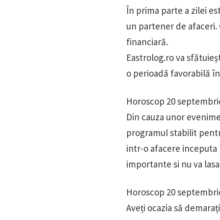
În prima parte a zilei e
un partener de afaceri. 
financiară.
Eastrolog.ro va sfătuieșt
o perioadă favorabilă în 
Horoscop 20 septembri
Din cauza unor evenimen
programul stabilit pent
intr-o afacere inceputa 
importante si nu va las
Horoscop 20 septembrie
Aveți ocazia să demarați