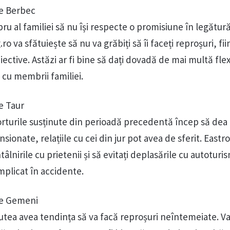
e Berbec
u al familiei să nu își respecte o promisiune în legătură
o va sfătuiește să nu va grăbiți să îi faceți reproșuri, fi
ective. Astăzi ar fi bine să dați dovadă de mai multă flex
și cu membrii familiei.
e Taur
orturile susținute din perioadă precedentă încep să dea
ionate, relațiile cu cei din jur pot avea de sferit. Eastro
lnirile cu prietenii și să evitați deplasările cu autoturi
 implicat în accidente.
ie Gemeni
putea avea tendința să va facă reproșuri neîntemeiate. V