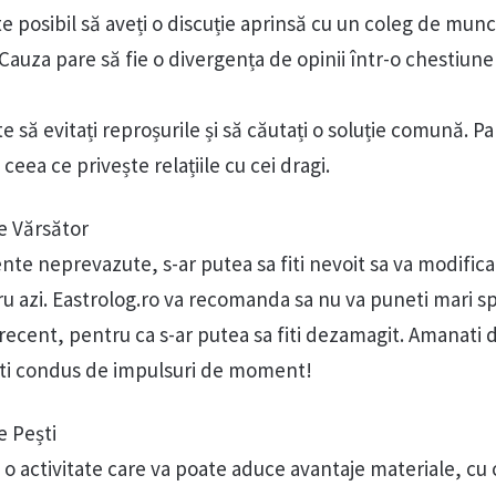
ste posibil să aveți o discuție aprinsă cu un coleg de mun
Cauza pare să fie o divergența de opinii într-o chestiune
e să evitați reproșurile și să căutați o soluție comună. P
ceea ce privește relațiile cu cei dragi.
e Vărsător
te neprevazute, s-ar putea sa fiti nevoit sa va modifica
ru azi. Eastrolog.ro va recomanda sa nu va puneti mari s
recent, pentru ca s-ar putea sa fiti dezamagit. Amanati d
ati condus de impulsuri de moment!
 Pești
 o activitate care va poate aduce avantaje materiale, cu 