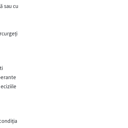
că sau cu
arcurgeți
ti
perante
eciziile
condiția