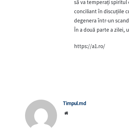
să va temperați spiritul
conciliant în discuțiile
degenera într-un scand
În a două parte a zilei,
https://a1.ro/
Timpul.md
Website