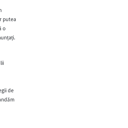
n
ar putea
ă o
unțați.
ii
egii de
omandăm