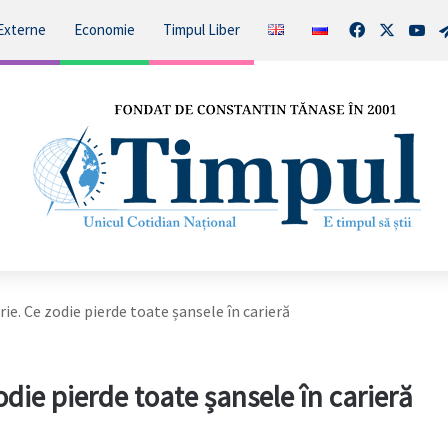
Facebook
X
You
Externe
Economie
Timpul Liber
e. Ce zodie pierde toate șansele în carieră
die pierde toate șansele în carieră