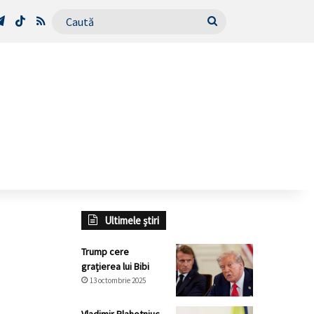
Tube
Telegram
TikTok
RSS
Caută
Ultimele știri
Trump cere
grațierea lui Bibi
13 octombrie 2025