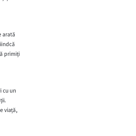
e arată
fiindcă
ă primiți
i cu un
ii.
e viață,