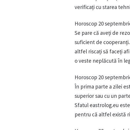
verificați cu starea tehn
Horoscop 20 septembri
Se pare că aveți de rez
suficient de cooperanți.
altfel riscați să faceți 
o veste neplăcută în le
Horoscop 20 septembri
În prima parte a zilei e
superior sau cu un parte
Sfatul eastrolog.eu este
pentru că altfel există r