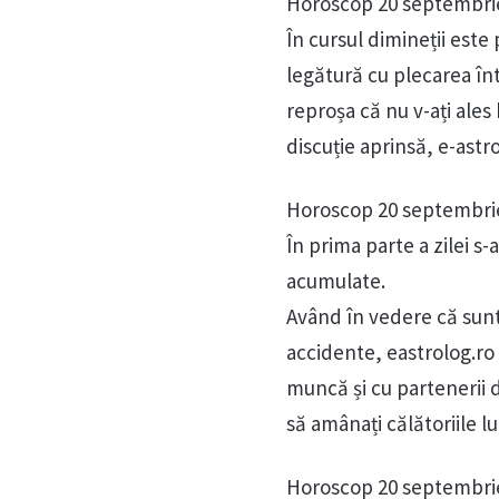
Horoscop 20 septembri
În cursul dimineții este 
legătură cu plecarea înt
reproșa că nu v-ați ale
discuție aprinsă, e-astr
Horoscop 20 septembri
În prima parte a zilei s-a
acumulate.
Având în vedere că sunt
accidente, eastrolog.ro v
muncă și cu partenerii 
să amânați călătoriile lun
Horoscop 20 septembri