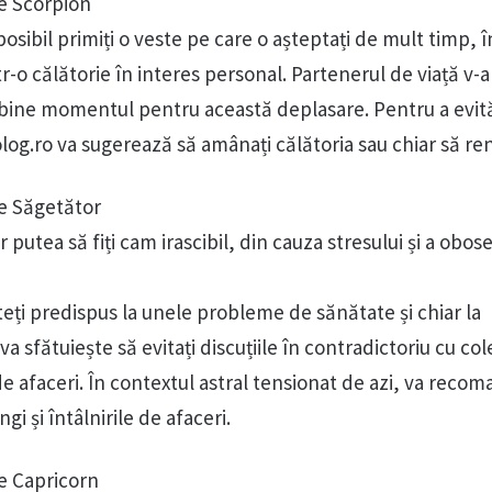
e Scorpion
posibil primiți o veste pe care o așteptați de mult timp, î
r-o călătorie în interes personal. Partenerul de viață v-
s bine momentul pentru această deplasare. Pentru a evit
olog.ro va sugerează să amânați călătoria sau chiar să ren
e Săgetător
r putea să fiți cam irascibil, din cauza stresului și a obosel
eți predispus la unele probleme de sănătate și chiar la
a sfătuiește să evitați discuțiile în contradictoriu cu col
de afaceri. În contextul astral tensionat de azi, va rec
gi și întâlnirile de afaceri.
e Capricorn