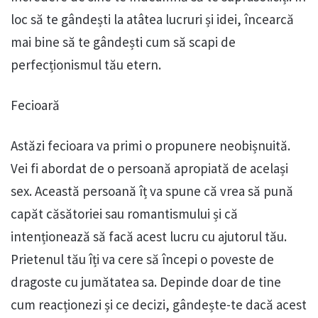
loc să te gândești la atâtea lucruri și idei, încearcă
mai bine să te gândești cum să scapi de
perfecționismul tău etern.
Fecioară
Astăzi fecioara va primi o propunere neobișnuită.
Vei fi abordat de o persoană apropiată de același
sex. Această persoană îț va spune că vrea să pună
capăt căsătoriei sau romantismului și că
intenționează să facă acest lucru cu ajutorul tău.
Prietenul tău îți va cere să începi o poveste de
dragoste cu jumătatea sa. Depinde doar de tine
cum reacționezi și ce decizi, gândește-te dacă acest