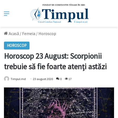
Meniu
Acasă
/
Femeia
/
Horoscop
HOROSCOP
Horoscop 23 August: Scorpionii
trebuie să fie foarte atenți astăzi
Timpul.md
23 august 2020
0
17