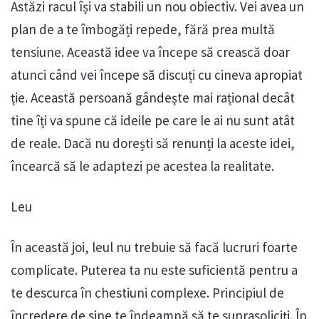
Astăzi racul își va stabili un nou obiectiv. Vei avea un
plan de a te îmbogăți repede, fără prea multă
tensiune. Această idee va începe să crească doar
atunci când vei începe să discuți cu cineva apropiat
ție. Această persoană gândește mai rațional decât
tine îți va spune că ideile pe care le ai nu sunt atât
de reale. Dacă nu dorești să renunți la aceste idei,
încearcă să le adaptezi pe acestea la realitate.
Leu
În această joi, leul nu trebuie să facă lucruri foarte
complicate. Puterea ta nu este suficientă pentru a
te descurca în chestiuni complexe. Principiul de
încredere de sine te îndeamnă să te suprasoliciți. În