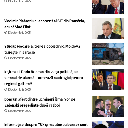
13 octombrie 2025
Vladimir Plahotniuc, acoperit al SIE din România,
acuză Vlad Filat
13 octombrie 2025
Studiu: Fiecare al treilea copil din R. Moldova
trăiește în sărăcie
13 octombrie 2025
Ieșirea lui Dorin Recean din viața politică, un
semnal de alarmă – urmează naufragiul pentru
regimul galben!?
13 octombrie 2025
Doar un sfert dintre ucraineni îl mai vor pe
Zelenski președinte după război
13 octombrie 2025
Informațiile despre TUX și restituirea banilor sunt