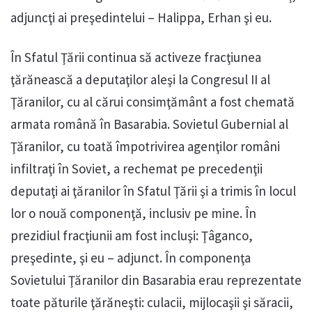
adjuncţi ai preşedintelui – Halippa, Erhan şi eu.
În Sfatul Ţării continua să activeze fracţiunea
ţărănească a deputaţilor aleşi la Congresul II al
Ţăranilor, cu al cărui consimţământ a fost chemată
armata română în Basarabia. Sovietul Gubernial al
Ţăranilor, cu toată împotrivirea agenţilor români
infiltraţi în Soviet, a rechemat pe precedenţii
deputaţi ai ţăranilor în Sfatul Ţării şi a trimis în locul
lor o nouă componenţă, inclusiv pe mine. În
prezidiul fracţiunii am fost incluşi: Ţâganco,
preşedinte, şi eu – adjunct. În componenţa
Sovietului Ţăranilor din Basarabia erau reprezentate
toate păturile ţărăneşti: culacii, mijlocaşii şi săracii,