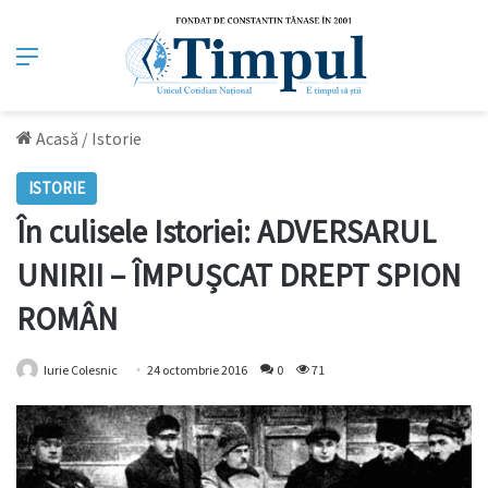
Meniu
Acasă
/
Istorie
ISTORIE
În culisele Istoriei: ADVERSARUL
UNIRII – ÎMPUȘCAT DREPT SPION
ROMÂN
Iurie Colesnic
24 octombrie 2016
0
71