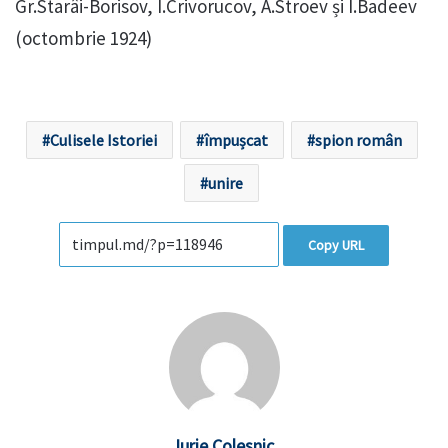
Gr.Starâi-Borisov, I.Crivorucov, A.Stroev și I.Badeev
(octombrie 1924)
Culisele Istoriei
împușcat
spion român
unire
Copy URL
Iurie Colesnic