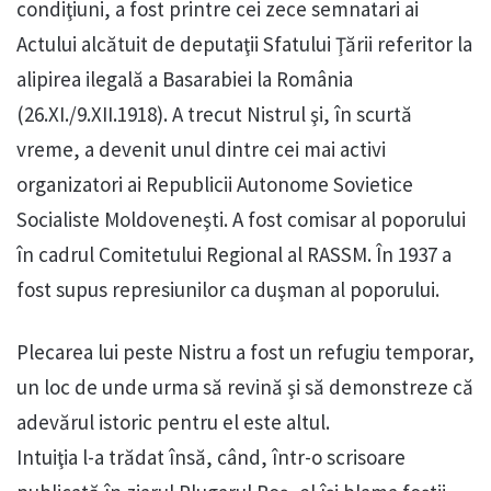
condiţiuni, a fost printre cei zece semnatari ai
Actului alcătuit de deputaţii Sfatului Ţării referitor la
alipirea ilegală a Basarabiei la România
(26.XI./9.XII.1918). A trecut Nistrul şi, în scurtă
vreme, a devenit unul dintre cei mai activi
organizatori ai Republicii Autonome Sovietice
Socialiste Moldoveneşti. A fost comisar al poporului
în cadrul Comitetului Regional al RASSM. În 1937 a
fost supus represiunilor ca duşman al poporului.
Plecarea lui peste Nistru a fost un refugiu temporar,
un loc de unde urma să revină şi să demonstreze că
adevărul istoric pentru el este altul.
Intuiţia l-a trădat însă, când, într-o scrisoare