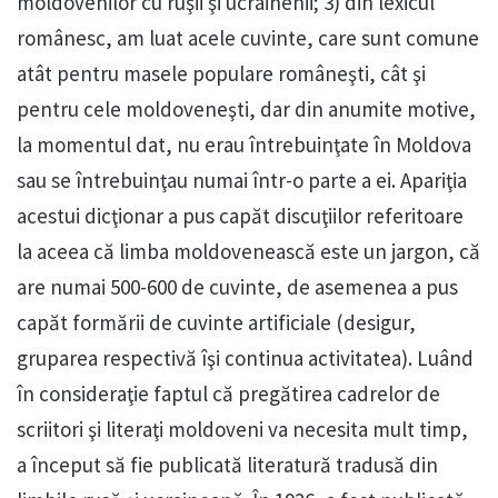
moldovenilor cu ruşii şi ucrainenii; 3) din lexicul
românesc, am luat acele cuvinte, care sunt comune
atât pentru masele populare româneşti, cât şi
pentru cele moldoveneşti, dar din anumite motive,
la momentul dat, nu erau întrebuinţate în Moldova
sau se întrebuinţau numai într-o parte a ei. Apariţia
acestui dicţionar a pus capăt discuţiilor referitoare
la aceea că limba moldovenească este un jargon, că
are numai 500-600 de cuvinte, de asemenea a pus
capăt formării de cuvinte artificiale (desigur,
gruparea respectivă îşi continua activitatea). Luând
în consideraţie faptul că pregătirea cadrelor de
scriitori şi literaţi moldoveni va necesita mult timp,
a început să fie publicată literatură tradusă din