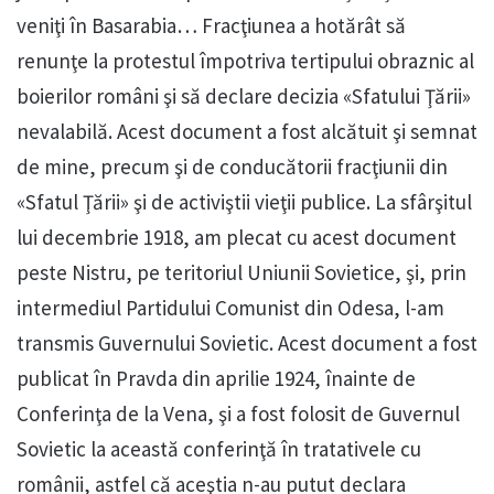
veniţi în Basarabia… Fracţiunea a hotărât să
renunţe la protestul împotriva tertipului obraznic al
boierilor români şi să declare decizia «Sfatului Ţării»
nevalabilă. Acest document a fost alcătuit şi semnat
de mine, precum şi de conducătorii fracţiunii din
«Sfatul Ţării» şi de activiştii vieţii publice. La sfârşitul
lui decembrie 1918, am plecat cu acest document
peste Nistru, pe teritoriul Uniunii Sovietice, şi, prin
intermediul Partidului Comunist din Odesa, l-am
transmis Guvernului Sovietic. Acest document a fost
publicat în Pravda din aprilie 1924, înainte de
Conferinţa de la Vena, şi a fost folosit de Guvernul
Sovietic la această conferinţă în tratativele cu
românii, astfel că aceştia n-au putut declara