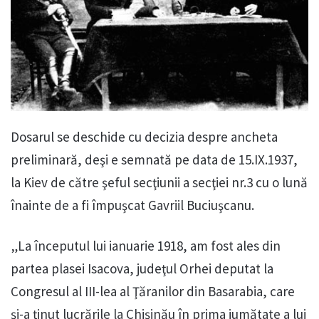
Dosarul se deschide cu decizia despre ancheta
preliminară, deşi e semnată pe data de 15.IX.1937,
la Kiev de către şeful secţiunii a secţiei nr.3 cu o lună
înainte de a fi împuşcat Gavriil Buciuşcanu.
„La începutul lui ianuarie 1918, am fost ales din
partea plasei Isacova, judeţul Orhei deputat la
Congresul al III-lea al Ţăranilor din Basarabia, care
şi-a ţinut lucrările la Chişinău în prima jumătate a lui