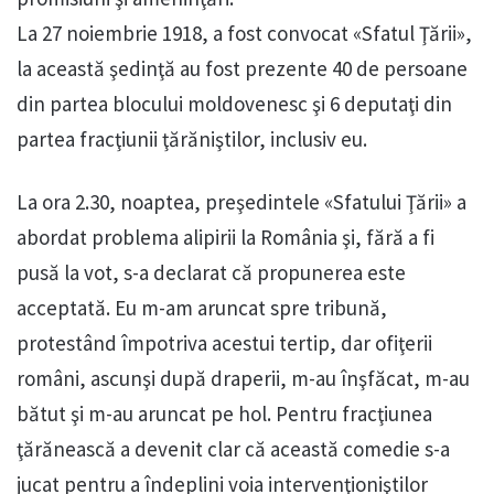
La 27 noiembrie 1918, a fost convocat «Sfatul Ţării»,
la această şedinţă au fost prezente 40 de persoane
din partea blocului moldovenesc şi 6 deputaţi din
partea fracţiunii ţărăniştilor, inclusiv eu.
La ora 2.30, noaptea, preşedintele «Sfatului Ţării» a
abordat problema alipirii la România şi, fără a fi
pusă la vot, s-a declarat că propunerea este
acceptată. Eu m-am aruncat spre tribună,
protestând împotriva acestui tertip, dar ofiţerii
români, ascunşi după draperii, m-au înşfăcat, m-au
bătut şi m-au aruncat pe hol. Pentru fracţiunea
ţărănească a devenit clar că această comedie s-a
jucat pentru a îndeplini voia intervenţioniştilor