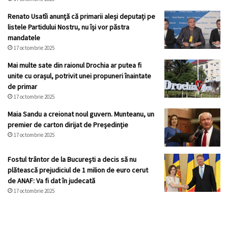
Renato Usatîi anunţă că primarii aleși deputați pe
listele Partidului Nostru, nu își vor păstra
mandatele
17 octombrie 2025
Mai multe sate din raionul Drochia ar putea fi
unite cu orașul, potrivit unei propuneri înaintate
de primar
17 octombrie 2025
Maia Sandu a creionat noul guvern. Munteanu, un
premier de carton dirijat de Președinție
17 octombrie 2025
Fostul trântor de la București a decis să nu
plătească prejudiciul de 1 milion de euro cerut
de ANAF: Va fi dat în judecată
17 octombrie 2025