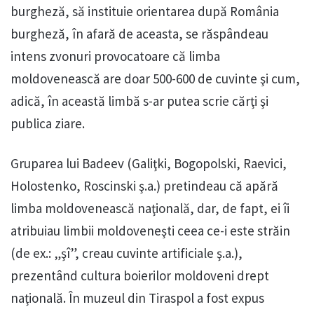
burgheză, să instituie orientarea după România
burgheză, în afară de aceasta, se răspândeau
intens zvonuri provocatoare că limba
moldovenească are doar 500-600 de cuvinte şi cum,
adică, în această limbă s-ar putea scrie cărţi şi
publica ziare.
Gruparea lui Badeev (Galiţki, Bogopolski, Raevici,
Holostenko, Roscinski ş.a.) pretindeau că apără
limba moldovenească naţională, dar, de fapt, ei îi
atribuiau limbii moldoveneşti ceea ce-i este străin
(de ex.: „şî”, creau cuvinte artificiale ş.a.),
prezentând cultura boierilor moldoveni drept
naţională. În muzeul din Tiraspol a fost expus