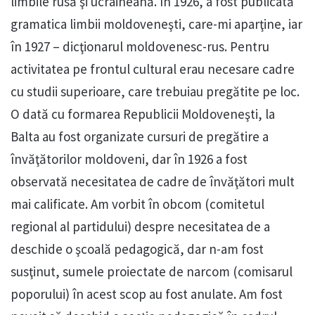
limbile rusă şi ucraineană. În 1926, a fost publicată
gramatica limbii moldoveneşti, care-mi aparţine, iar
în 1927 – dicţionarul moldovenesc-rus. Pentru
activitatea pe frontul cultural erau necesare cadre
cu studii superioare, care trebuiau pregătite pe loc.
O dată cu formarea Republicii Moldoveneşti, la
Balta au fost organizate cursuri de pregătire a
învăţătorilor moldoveni, dar în 1926 a fost
observată necesitatea de cadre de învăţători mult
mai calificate. Am vorbit în obcom (comitetul
regional al partidului) despre necesitatea de a
deschide o şcoală pedagogică, dar n-am fost
susţinut, sumele proiectate de narcom (comisarul
poporului) în acest scop au fost anulate. Am fost