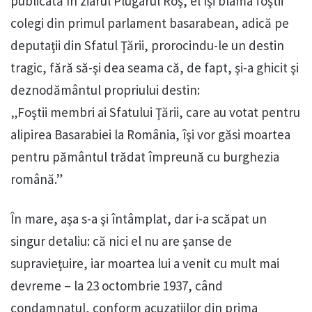
publicată în ziarul Plugarul Roş, el îşi blama foştii
colegi din primul parlament basarabean, adică pe
deputaţii din Sfatul Ţării, prorocindu-le un destin
tragic, fără să-şi dea seama că, de fapt, şi-a ghicit şi
deznodământul propriului destin:
„Foştii membri ai Sfatului Ţării, care au votat pentru
alipirea Basarabiei la România, îşi vor găsi moartea
pentru pământul trădat împreună cu burghezia
română.”
În mare, aşa s-a şi întâmplat, dar i-a scăpat un
singur detaliu: că nici el nu are şanse de
supravieţuire, iar moartea lui a venit cu mult mai
devreme – la 23 octombrie 1937, când
condamnatul, conform acuzaţiilor din prima