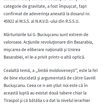
categorie de gravitate, a fost împuşcat, fapt
confirmat de adeverinţa anexată la dosarul nr.
45922 al M.S.S. al N.K.V.D.-ului din R.S.S.U.
Mărturisirile lui G. Buciuşcanu sunt extrem de
valoroase. Acţiunile revoluţionare din Basarabia,
mişcarea de eliberare naţională şi Unirea
Basarabiei, el le-a privit printr-o altă optică.
Cealaltă temă, a „limbii moldoveneşti”, este la fel
de bine elucidată şi argumentată de către Gavriil
Buciuşcanu. Ceea ce n-am ştiut noi este că în
această luptă au existat două tabere chiar la
Tiraspol şi că bătălia s-a dat la nivelul ierarhiei