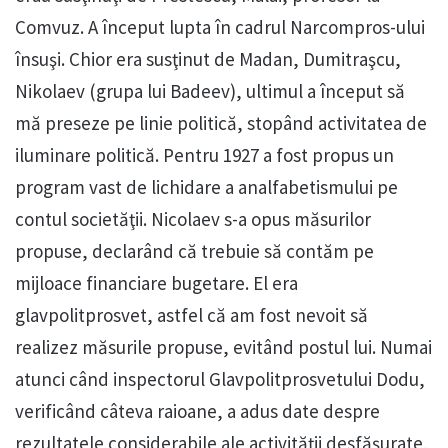
Comvuz. A început lupta în cadrul Narcompros-ului
însuşi. Chior era susţinut de Madan, Dumitraşcu,
Nikolaev (grupa lui Badeev), ultimul a început să
mă preseze pe linie politică, stopând activitatea de
iluminare politică. Pentru 1927 a fost propus un
program vast de lichidare a analfabetismului pe
contul societăţii. Nicolaev s-a opus măsurilor
propuse, declarând că trebuie să contăm pe
mijloace financiare bugetare. El era
glavpolitprosvet, astfel că am fost nevoit să
realizez măsurile propuse, evitând postul lui. Numai
atunci când inspectorul Glavpolitprosvetului Dodu,
verificând câteva raioane, a adus date despre
rezultatele considerabile ale activităţii desfăşurate,