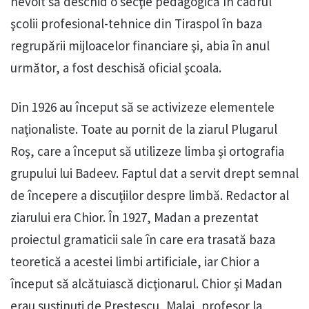
nevoit să deschid o secţie pedagogică în cadrul
şcolii profesional-tehnice din Tiraspol în baza
regrupării mijloacelor financiare şi, abia în anul
următor, a fost deschisă oficial şcoala.
Din 1926 au început să se activizeze elementele
naţionaliste. Toate au pornit de la ziarul Plugarul
Roş, care a început să utilizeze limba şi ortografia
grupului lui Badeev. Faptul dat a servit drept semnal
de începere a discuţiilor despre limbă. Redactor al
ziarului era Chior. În 1927, Madan a prezentat
proiectul gramaticii sale în care era trasată baza
teoretică a acestei limbi artificiale, iar Chior a
început să alcătuiască dicţionarul. Chior şi Madan
erau susţinuţi de Prestescu, Malai, profesor la