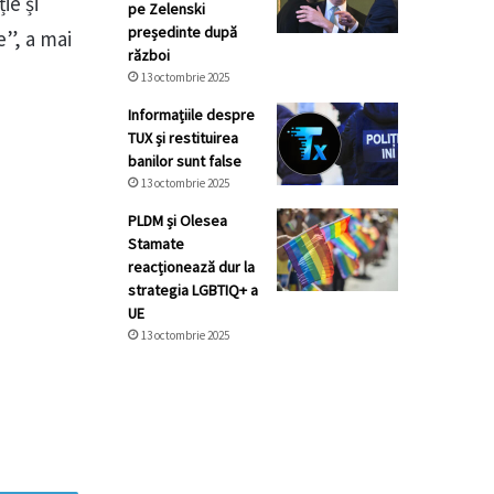
ie și
pe Zelenski
președinte după
e”, a mai
război
13 octombrie 2025
Informațiile despre
TUX și restituirea
banilor sunt false
13 octombrie 2025
PLDM și Olesea
Stamate
reacționează dur la
strategia LGBTIQ+ a
UE
13 octombrie 2025