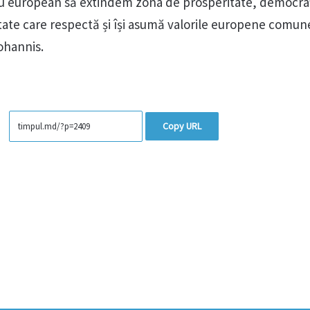
ru european să extindem zona de prosperitate, democraț
state care respectă și își asumă valorile europene comun
ohannis.
Copy URL