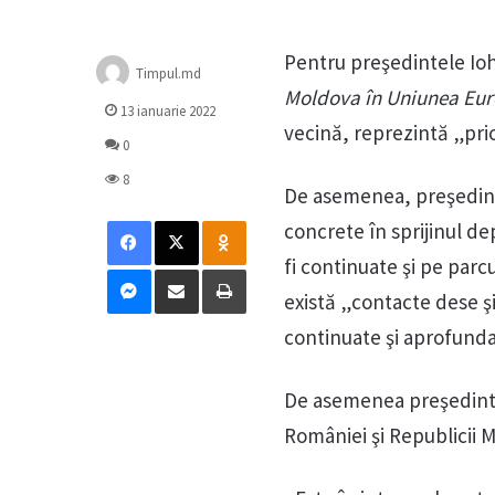
Pentru preşedintele Ioh
Timpul.md
Moldova în Uniunea Eu
13 ianuarie 2022
vecină, reprezintă „prio
0
8
De asemenea, preşedint
Facebook
X
Odnoklassniki
concrete în sprijinul de
fi continuate şi pe par
Messenger
Distribuie prin mail
Tipărește
există „contacte dese şi
continuate şi aprofunda
De asemenea preşedinte
României şi Republicii M