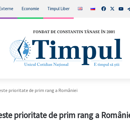
Facebook
X
You
Externe
Economie
Timpul Liber
este prioritate de prim rang a României
ste prioritate de prim rang a Români