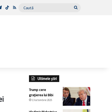
Tube
Telegram
TikTok
RSS
Caută
Ultimele știri
Trump cere
grațierea lui Bibi
ei
13 octombrie 2025