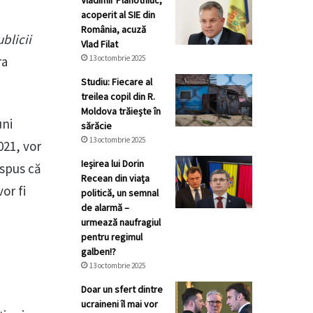
Vladimir Plahotniuc,
acoperit al SIE din
România, acuză
blicii
Vlad Filat
ra
13 octombrie 2025
Studiu: Fiecare al
treilea copil din R.
Moldova trăiește în
uni
sărăcie
13 octombrie 2025
021, vor
Ieșirea lui Dorin
 spus că
Recean din viața
or fi
politică, un semnal
de alarmă –
urmează naufragiul
pentru regimul
galben!?
13 octombrie 2025
Doar un sfert dintre
ucraineni îl mai vor