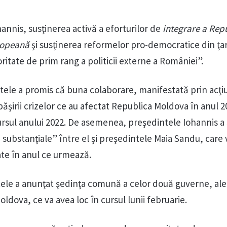
annis, susţinerea activă a eforturilor de
integrare a Repu
ropeană
şi susţinerea reformelor pro-democratice din ţa
ritate de prim rang a politicii externe a României”.
ele a promis că buna colaborare, manifestată prin acţi
păşirii crizelor ce au afectat Republica Moldova în anul 2
cursul anului 2022. De asemenea, preşedintele Iohannis a
 substanţiale” între el şi preşedintele Maia Sandu, care v
te în anul ce urmează.
le a anunţat şedinţa comună a celor două guverne, ale
oldova, ce va avea loc în cursul lunii februarie.