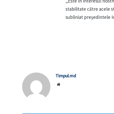
„Este în interesul nost
stabilitate către acele 
subliniat preşedintele I
Timpul.md
Website