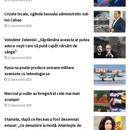
Crizele locale, oglinda haosului administrativ sub
Ion Ceban
11 decembrie 2025
Volodimir Zelenski: „Săptămâna aceasta ar putea
aduce vești care să pună capăt vărsării de
sânge”
11 decembrie 2025
Rusia nu poate produce avioane militare
avansate cu tehnologia sa
11 decembrie 2025
Macroul și ouăle au înregistrat cele mai mari
scumpiri
11 decembrie 2025
Stamate, după ce Recean a fost desemnat
emisar: „Ce denumire la modă. Amintește de