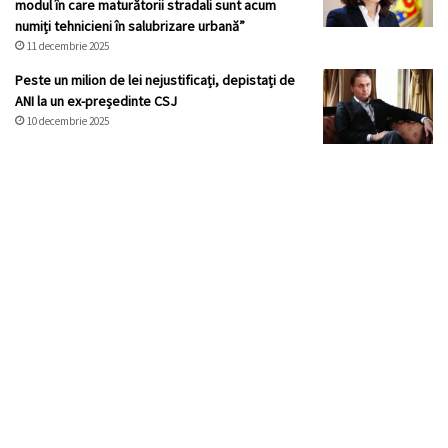
modul în care maturătorii stradali sunt acum
numiți tehnicieni în salubrizare urbană”
11 decembrie 2025
Peste un milion de lei nejustificați, depistați de
ANI la un ex-președinte CSJ
10 decembrie 2025