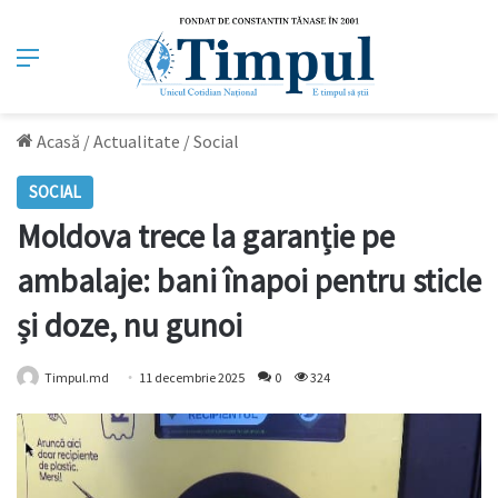
Meniu
Acasă
/
Actualitate
/
Social
SOCIAL
Moldova trece la garanție pe
ambalaje: bani înapoi pentru sticle
și doze, nu gunoi
Timpul.md
11 decembrie 2025
0
324