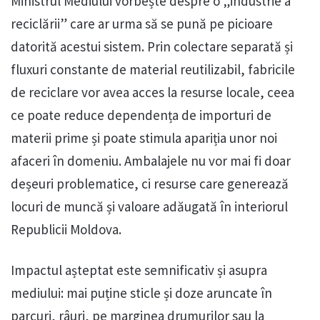
Ministrul Mediului vorbește despre o „industrie a
reciclării” care ar urma să se pună pe picioare
datorită acestui sistem. Prin colectare separată și
fluxuri constante de material reutilizabil, fabricile
de reciclare vor avea acces la resurse locale, ceea
ce poate reduce dependența de importuri de
materii prime și poate stimula apariția unor noi
afaceri în domeniu. Ambalajele nu vor mai fi doar
deșeuri problematice, ci resurse care generează
locuri de muncă și valoare adăugată în interiorul
Republicii Moldova.
Impactul așteptat este semnificativ și asupra
mediului: mai puține sticle și doze aruncate în
parcuri, râuri, pe marginea drumurilor sau la