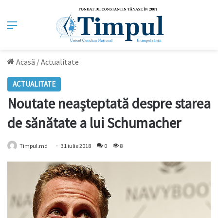
Meniu
Acasă
/
Actualitate
ACTUALITATE
Noutate neașteptată despre starea
de sănătate a lui Schumacher
Timpul.md
31 iulie 2018
0
8