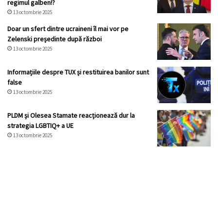
regimul galben!?
13 octombrie 2025
Doar un sfert dintre ucraineni îl mai vor pe
Zelenski președinte după război
13 octombrie 2025
Informațiile despre TUX și restituirea banilor sunt
false
13 octombrie 2025
PLDM și Olesea Stamate reacționează dur la
strategia LGBTIQ+ a UE
13 octombrie 2025