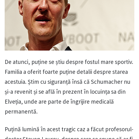
De atunci, puține se știu despre fostul mare sportiv.
Familia a oferit foarte puține detalii despre starea
acestuia. Știm cu siguranță însă că Schumacher nu
și-a revenit și se află în prezent în locuința sa din
Elveția, unde are parte de îngrijire medicală
permanentă.
Puțină lumină în acest tragic caz a făcut profesorul-
doctor Steven Laurey, despre care se spune că ar fi