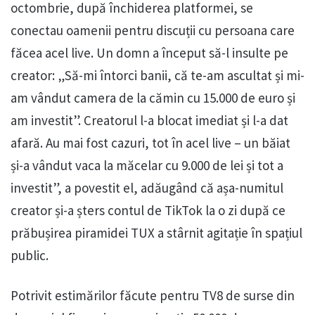
octombrie, după închiderea platformei, se
conectau oamenii pentru discuții cu persoana care
făcea acel live. Un domn a început să-l insulte pe
creator: „Să-mi întorci banii, că te-am ascultat și mi-
am vândut camera de la cămin cu 15.000 de euro și
am investit”. Creatorul l-a blocat imediat și l-a dat
afară. Au mai fost cazuri, tot în acel live – un băiat
și-a vândut vaca la măcelar cu 9.000 de lei și tot a
investit”, a povestit el, adăugând că așa-numitul
creator și-a șters contul de TikTok la o zi după ce
prăbușirea piramidei TUX a stârnit agitație în spațiul
public.
Potrivit estimărilor făcute pentru TV8 de surse din