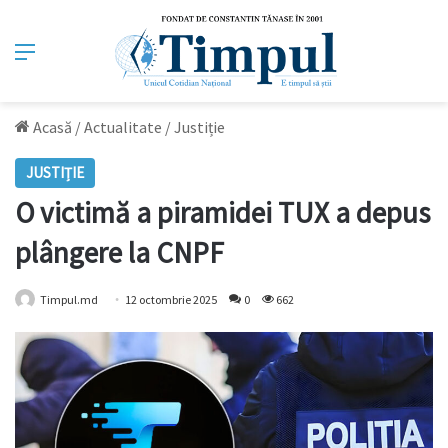
Meniu
Acasă
/
Actualitate
/
Justiție
JUSTIȚIE
O victimă a piramidei TUX a depus
plângere la CNPF
Timpul.md
12 octombrie 2025
0
662