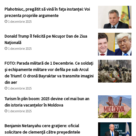
Plahotniuc, pregătit să vină în fața instanței: Voi
prezenta propriile argumente
1 decembrie 2025
Donald Trump îl felicită pe Nicușor Dan de Ziua
Națională
1 decembrie 2025
FOTO: Parada militară de 1 Decembrie. Ce soldați
și echipamente militare vor defila pe sub Arcul
de Triumf. O dronă Bayraktar va transmite imagini
din aer
1 decembrie 2025
Turism în plin boom: 2025 devine cel mai bun an
din istoria vacanțelor în Moldova
1 decembrie 2025
Benjamin Netanyahu cere grațiere: oficial
solicitare de clemență către președintele