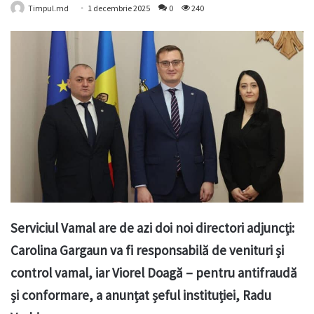
Timpul.md
1 decembrie 2025
0
240
Serviciul Vamal are de azi doi noi directori adjuncți:
Carolina Gargaun va fi responsabilă de venituri și
control vamal, iar Viorel Doagă – pentru antifraudă
și conformare, a anunțat șeful instituției, Radu