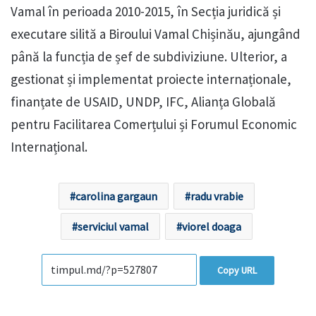
Vamal în perioada 2010-2015, în Secția juridică și
executare silită a Biroului Vamal Chișinău, ajungând
până la funcția de șef de subdiviziune. Ulterior, a
gestionat și implementat proiecte internaționale,
finanțate de USAID, UNDP, IFC, Alianța Globală
pentru Facilitarea Comerțului și Forumul Economic
Internațional.
carolina gargaun
radu vrabie
serviciul vamal
viorel doaga
Copy URL