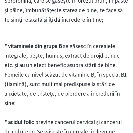
Serotonina, care se găsește în orezul brun, în paste
și pâine, îmbunătățește starea de bine, te face să
te simți relaxată și îți dă încredere în tine;
* vitaminele din grupa B
se găsesc în cerealele
integrale, pește, humus, extract de drojdie, nuci
etc. și au un efect benefic asupra stării de bine.
Femeile cu nivel scăzut de vitamine B, în special B1
(tiamină), sunt mult mai predispuse la stări de
anxietate, de tristețe, de pierdere a încrederii în
sine;
* acidul folic
previne cancerul cervical și cancerul
de col uterin. Se găsește în cereale, în legume