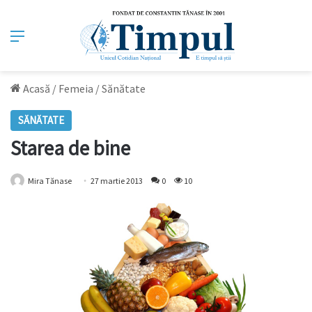
Meniu
Acasă
/
Femeia
/
Sănătate
SĂNĂTATE
Starea de bine
Mira Tănase
27 martie 2013
0
10