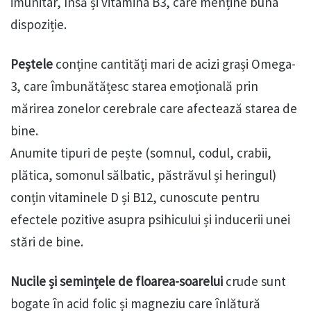
imunitar, însă și vitamina B3, care menține buna
dispoziție.
Peștele
conține cantități mari de acizi grași Omega-
3, care îmbunătățesc starea emoțională prin
mărirea zonelor cerebrale care afectează starea de
bine.
Anumite tipuri de pește (somnul, codul, crabii,
plătica, somonul sălbatic, păstrăvul și heringul)
conțin vitaminele D și B12, cunoscute pentru
efectele pozitive asupra psihicului și inducerii unei
stări de bine.
Nucile și semințele de floarea-soarelui
crude sunt
bogate în acid folic și magneziu care înlătură