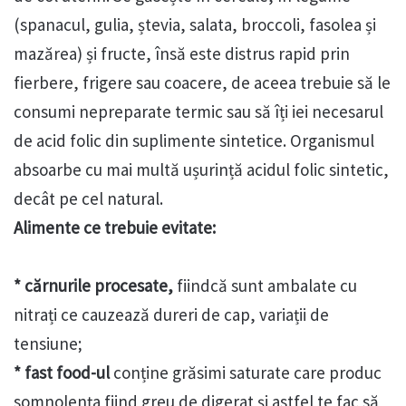
(spanacul, gulia, ștevia, salata, broccoli, fasolea și
mazărea) și fructe, însă este distrus rapid prin
fierbere, frigere sau coacere, de aceea trebuie să le
consumi nepreparate termic sau să îți iei necesarul
de acid folic din suplimente sintetice. Organismul
absoarbe cu mai multă ușurință acidul folic sintetic,
decât pe cel natural.
Alimente ce trebuie evitate:
* cărnurile procesate,
fiindcă sunt ambalate cu
nitrați ce cauzează dureri de cap, variații de
tensiune;
* fast food-ul
conține grăsimi saturate care produc
somnolența fiind greu de digerat și astfel te fac să