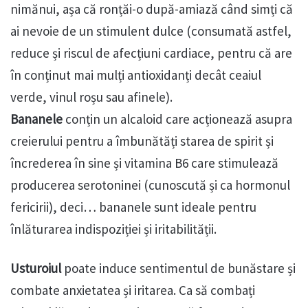
nimănui, așa că ronțăi-o după-amiază când simți că
ai nevoie de un stimulent dulce (consumată astfel,
reduce și riscul de afecțiuni cardiace, pentru că are
în conținut mai mulți antioxidanți decât ceaiul
verde, vinul roșu sau afinele).
Bananele
conțin un alcaloid care acționează asupra
creierului pentru a îmbunătăți starea de spirit și
încrederea în sine și vitamina B6 care stimulează
producerea serotoninei (cunoscută și ca hormonul
fericirii), deci… bananele sunt ideale pentru
înlăturarea indispoziției și iritabilității.
Usturoiul
poate induce sentimentul de bunăstare și
combate anxietatea și iritarea. Ca să combați