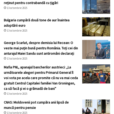
reținut pentru contrabandă cu țigări
13 octombrie 2025
Bulgaria cumpără două tone de aur înaintea
adoptării euro
13 octombrie 2025
George Scarlat, despre demisia lui Recean: O
veste mai puțin bună pentru România. Toți cei din
anturajul Maiei Sandu sunt antiromâni declarați
13 octombrie 2025
Mafia PNL, apanajul bancherilor austrieci: „La
următoarele alegeri pentru Primarul General îl
voi vota pe acela care promite că nu va mai ceda
gratuit Centrul Capitalei familiei Van Groningen,
ca să facă și ei o grămadă de bani”
13 octombrie 2025
CNAS: Moldovenii pot cumpăra anii lipsă de
muncă pentru pensie
13 octombrie 2025