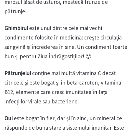
mirosul lăsat de usturoi, mestecă frunze de
pătrunjel.
Ghimbirul
este unul dintre cele mai vechi
condimente folosite în medicină: crește circulația
sangvină și încrederea în sine. Un condiment foarte
bun și pentru Ziua Îndrăgostiților! 🙂
Pătrunjelul
conține mai multă vitamina C decât
citricele și este bogat și în beta-caroten, vitamina
B12, elemente care cresc imunitatea în fața
infecțiilor virale sau bacteriene.
Oul
este bogat în fier, dar și în zinc, un mineral ce
răspunde de buna stare a sistemului imunitar. Este