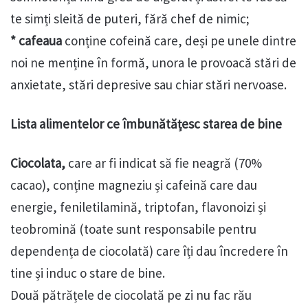
te simți sleită de puteri, fără chef de nimic;
* cafeaua
conține cofeină care, deși pe unele dintre
noi ne menține în formă, unora le provoacă stări de
anxietate, stări depresive sau chiar stări nervoase.
Lista alimentelor ce îmbunătățesc starea de bine
Ciocolata,
care ar fi indicat să fie neagră (70%
cacao), conține magneziu și cafeină care dau
energie, feniletilamină, triptofan, flavonoizi și
teobromină (toate sunt responsabile pentru
dependența de ciocolată) care îți dau încredere în
tine și induc o stare de bine.
Două pătrățele de ciocolată pe zi nu fac rău