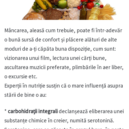
Mâncarea, aleasă cum trebuie, poate fi într-adevăr
o bună sursă de confort și plăcere alături de alte
moduri de a-ți căpăta buna dispoziție, cum sunt:
vizionarea unui film, lectura unei cărți bune,
ascultarea muzicii preferate, plimbările în aer liber,
o excursie etc.
Experții în nutriție susțin că o mare influență asupra
stării de bine o au:
*
carbohidrații integrali
declanșează eliberarea unei
substanțe chimice în creier, numită serotonină.